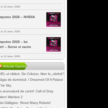
s in 13 June, 2026.
putex 2026 – NVIDIA
s in 13 June, 2026.
putex 2026 – be
et! – Surse si racire
s in 13 June, 2026.
Articole Gaming
EL-ul rătăcit. De Crăciun, liber la „răsfoit”!
ăgia de duminică: I Dreamed Of A Palace
The Sky
o aruncatură de cartof: Call of Duty
dern Warfare 2
ai Gălăgios: Shoot Many Robots!