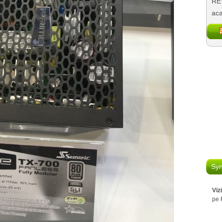
REV
aca
Syn
Viz
pe 