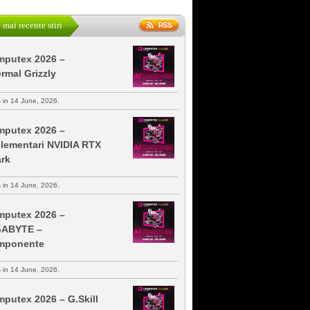
 mai recente stiri
putex 2026 –
rmal Grizzly
s in 14 June, 2026.
putex 2026 –
lementari NVIDIA RTX
rk
s in 14 June, 2026.
putex 2026 –
GABYTE –
mponente
s in 14 June, 2026.
putex 2026 – G.Skill