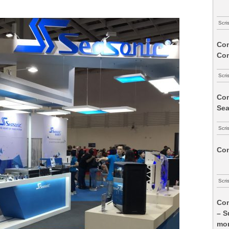
Scri
Com
Co
Scri
Com
Sea
Scri
Com
Scri
Com
– S
mon