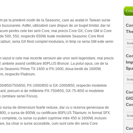
Cele
pe la prietenii nostri de la Seasonic, care au aratat in Taiwan surse
Com
 buzunarele. Astfel, utilizatorii care dispun de un buget limitat, dar isi
 acum pentru cele trei serii Core, mai precis Core GX, Core GM si Core
The
, de 500, 550, respectiv 650W, toate modelele Seasonic Core fiind
cabluri, seria GX fiind complet modulara, in timp ce seria GM este semi-
Scri
Com
 am vazut si cele mai recente versiuni ale unor serii legendare, mai precis
Imp
, ambele avand certificare 80PLUS Bronze. La polul opus, cei de la
Spa
recis Seasonic Prime TX-1600 si PX-1600, doua bestii de 1600W,
m, respectiv Platinum.
Scri
00/850/750/650, PX-1000/850 si GX-1000/850, respectiv modelele
ard, precum si de mititelele PX-750/650, GX-75-/650 si modelele
Com
(similare seriei Focus).
GI
Co
e o sursa de dimensiuni foarte reduse, dar cu o rezerva generoasa de
00, o sursa de 800W, cu certificare 80PLUS Titanium, in format SFX.
Scri
e completa, cu surse cu puteri cuprinse intre 450 si 1600W, inclusiv
e, ba chiar si surse accesibile, cum sunt cele din seria Core.
Com