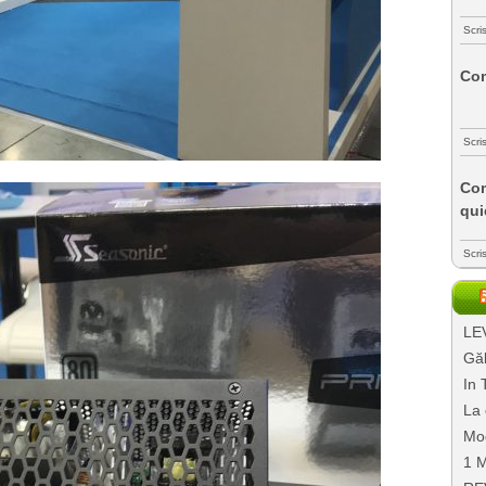
Scri
Com
Scri
Com
qui
Scri
LEV
Găl
In 
La 
Mo
1 M