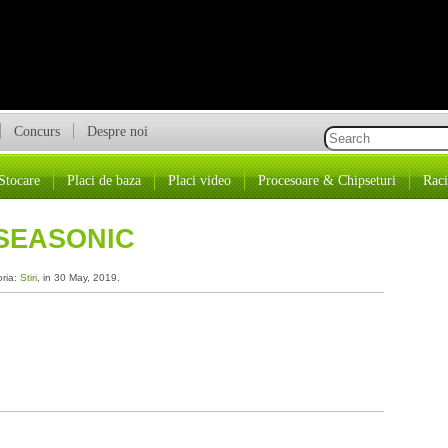
Concurs
Despre noi
Stocare
Placi de baza
Placi video
Procesoare & Chipseturi
Raci
 SEASONIC
oria:
Stiri
, in 30 May, 2019.