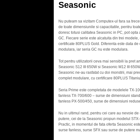
Seasonic
Nu puteam sa vizitam Computex-ul fara sa trecem 
de toate dimensiunile si capacitatile, pentru toate
doresc totusi calitatea Seasonic in PC, pot opta
GC. Fiecare serie este alcatuita din trei modele
certificate 80PLUS Gold. Diferenta este data de 
modulara, iar seria GC nu este modulara.
Tot pentru utilizatorii ceva mai sensibili la pret
Seasonic S12 III 650W si Seasonic M12 III 650W
Seasonic ne-au rasfatat cu doi monstrii, mai p
complet modulare, cu certificare 80PLUS Titaniu
Seria Prime este completata de modelele TX-10
fanless TX-700/600 – surse de dimensiuni stand
fanless PX-500/450, surse de dimensiuni reduse 
Nu in ultimul rand, pentru cei care au nevoie d
putere, cei de la Seasonic propun modelul STX-8
Practic, in momentul de fata oferta Seasonic est
surse fanless, surse SFX sau surse de putere mar