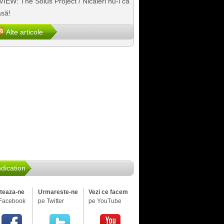
IEW: The Solus Project / Nicăieri nu-i ca
să!
Alte articole
dication
iteaza-ne
Urmareste-ne
Vezi ce facem
Facebook
pe Twitter
pe YouTube