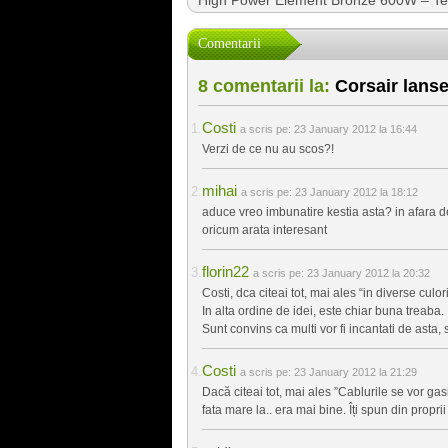
High Power Element Bronze 600W – Tes
Comentarii
8 comentarii la:
Corsair lanse
Costi
a scris pe:
23 January 2012 la 16:44
Verzi de ce nu au scos?!
mihai
a scris pe:
23 January 2012 la 18:12
aduce vreo imbunatire kestia asta? in afara 
oricum arata interesant
florin22
a scris pe:
23 January 2012 la 20:32
Costi, dca citeai tot, mai ales “in diverse culori
In alta ordine de idei, este chiar buna treaba.
Sunt convins ca multi vor fi incantati de asta,
Costi
a scris pe:
23 January 2012 la 21:29
Dacă citeai tot, mai ales ”Cablurile se vor gasi
fata mare la.. era mai bine. Îți spun din propri