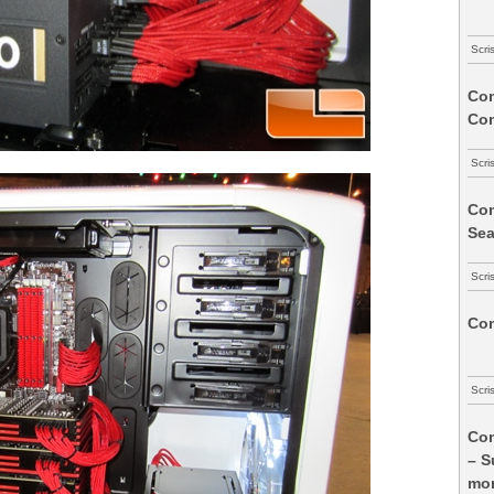
Scri
Com
Co
Scri
Com
Sea
Scri
Com
Scri
Com
– S
mon