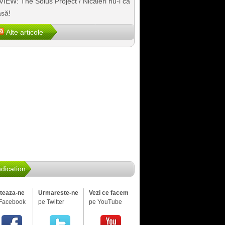
IEW: The Solus Project / Nicăieri nu-i ca
să!
Alte articole
dication
iteaza-ne
Urmareste-ne
Vezi ce facem
Facebook
pe Twitter
pe YouTube