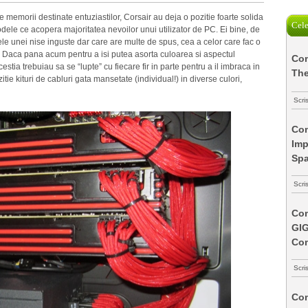
memorii destinate entuziastilor, Corsair au deja o pozitie foarte solida
Cele
dele ce acopera majoritatea nevoilor unui utilizator de PC. Ei bine, de
tele unei nise inguste dar care are multe de spus, cea a celor care fac o
. Daca pana acum pentru a isi putea asorta culoarea si aspectul
Com
estia trebuiau sa se “lupte” cu fiecare fir in parte pentru a il imbraca in
The
ie kituri de cabluri gata mansetate (individual!) in diverse culori,
Scri
Com
Imp
Spa
Scri
Com
GI
Co
Scri
Com