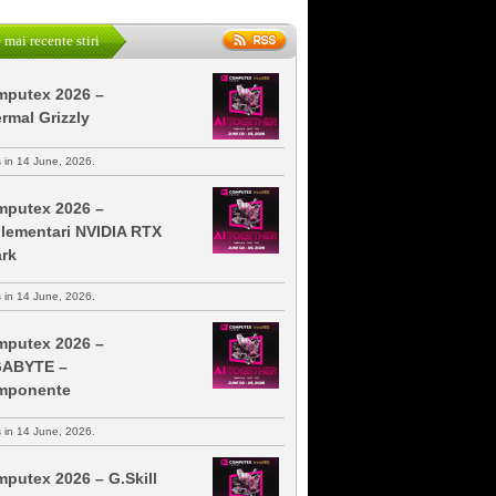
 mai recente stiri
putex 2026 –
rmal Grizzly
s in 14 June, 2026.
putex 2026 –
lementari NVIDIA RTX
rk
s in 14 June, 2026.
putex 2026 –
GABYTE –
mponente
s in 14 June, 2026.
putex 2026 – G.Skill