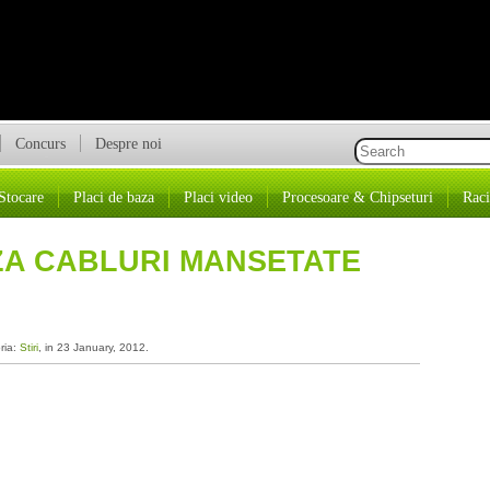
Concurs
Despre noi
Stocare
Placi de baza
Placi video
Procesoare & Chipseturi
Raci
A CABLURI MANSETATE
ria:
Stiri
, in 23 January, 2012.