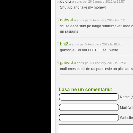
ovidiu
a scris pe:
26 January 2012 la 13:57
Shut up and take my money!
gabyst
a scris pe:
5 February 2012 la 0:12
scuze daca sunt pe langa subiect,aveti idee 
un raspuns
bnj2
a scris pe:
5 February 2012 la 18:58
gabyst, e Corsair 600T LE sau white.
gabyst
a scris pe:
5 February 2012 la 22:31
multumesc mult de raspuns.este un pic cam 
Lasa-ne un comentariu:
Name (r
Mail (wi
Website