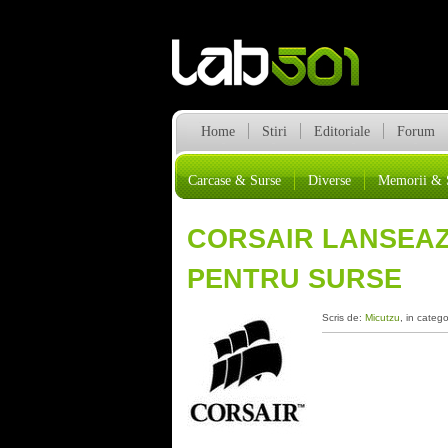
Home
Stiri
Editoriale
Forum
Carcase & Surse
Diverse
Memorii & 
CORSAIR LANSEAZ
PENTRU SURSE
Scris de:
Micutzu
, in catego