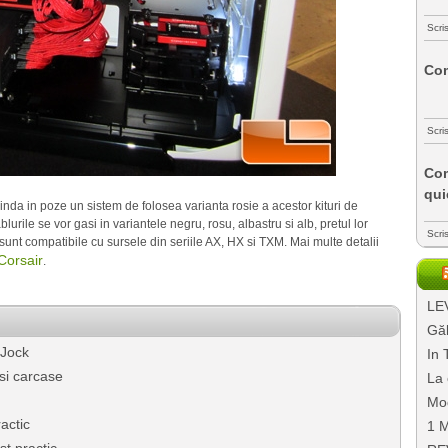
Scri
Com
Scri
Com
qui
inda in poze un sistem de folosea varianta rosie a acestor kituri de
rile se vor gasi in variantele negru, rosu, albastru si alb, pretul lor
Scri
sunt compatibile cu sursele din seriile AX, HX si TXM. Mai multe detalii
 Corsair
.
LEV
Găl
 Jock
In 
si carcase
La 
Mo
actic
1 M