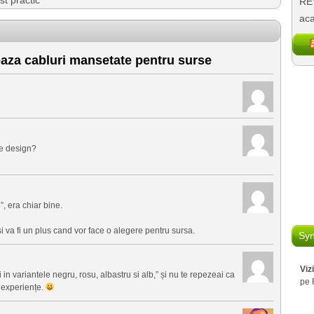
t practic
REV
aca
aza cabluri mansetate pentru surse
de design?
”, era chiar bine.
 si va fi un plus cand vor face o alegere pentru sursa.
Syn
Viz
 in variantele negru, rosu, albastru si alb,” și nu te repezeai ca
pe 
i experiențe.