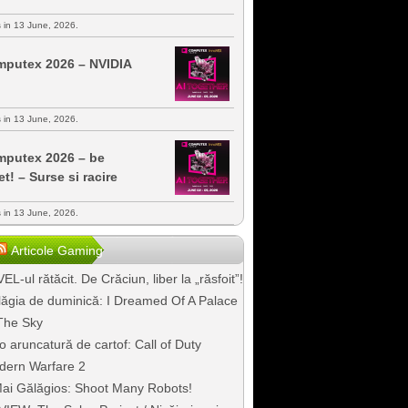
s in 13 June, 2026.
putex 2026 – NVIDIA
s in 13 June, 2026.
putex 2026 – be
et! – Surse si racire
s in 13 June, 2026.
Articole Gaming
EL-ul rătăcit. De Crăciun, liber la „răsfoit”!
ăgia de duminică: I Dreamed Of A Palace
The Sky
o aruncatură de cartof: Call of Duty
dern Warfare 2
ai Gălăgios: Shoot Many Robots!