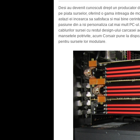
Desi au devenit cunoscuti drept un producator de 
pe piata surselor, oferind o gama intreaga de mo
astazi ei incearca sa satisfaca si mai bine cerin
pasiune din a isi personaliza cat mai mult PC-ul
cablurilor sursei cu restul design-ului carcasei ac
mansetele potrivite, acum Corsair pune la dispozit
pentru sursele lor modulare.