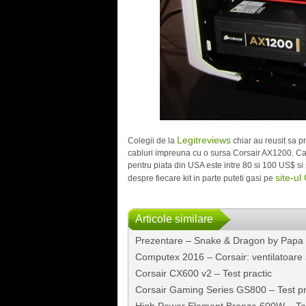
Legitreviews
Colegii de la
chiar au reusit sa pr
cabluri impreuna cu o sursa Corsair AX1200. Cablu
pentru piata din USA este intre 80 si 100 US$ si 
site-ul
despre fiecare kit in parte puteti gasi pe
Articole similare
Prezentare – Snake & Dragon by Papa
Computex 2016 – Corsair: ventilatoare 
Corsair CX600 v2 – Test practic
Corsair Gaming Series GS800 – Test pr