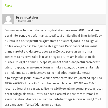
Reply
Dreamcatcher
3 March 2017
Singurul wow l-am scos la consum,strabatand review-ul.AMD mai eficient
decat Intel pentru o performanta/specificatii similare?Ireal!Si nu fierbe.Kaby
nu intra in discutie pentru ca.s jumatate de nuclee si joaca in alta liga.Al
doilea wow,acolo in Pi-uri,unde abia grohaia.Personal cand am vazut
prima stire tot aici despre ce avea sa fie Zen,cu peste un an in urma
credeam ca nu se va salta la nivel de Ivy ca IPC,m-am inselat,sa.mi fie
rusine.Off:Legat de tinutul F5 apasat,am tot tinut.o dar pentru ca frecvent
citesc noaptea, iar serverul e down in multe cazuri,lucru care se intampla
de mult timp.Se poate face ceva sa nu mai adoarma?Multumesc.In
again:legat de jocuri,as avea o curiozitate catre Monstru,dat fiind faptul ca
1800X e 6900X-ul de la AMD(cam toate-s similare cum RX 480 era 970-ul
rosu),e adevarat ca din cauza licentei x86 Ryzenul merge mai prost in jocuri
decat colega albastra?Pentru ca daca e asa mi se pare cam mizerabil sa
avem penalizari doar ca s.au semnat niste hartoage.Altceva nu vad,IPC-ul
era pana acum “scuza”,dar acum e similar.