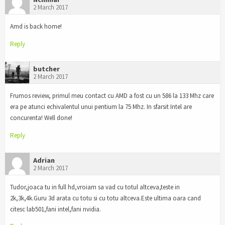
2 March 2017
Amd is back home!
Reply
butcher
2 March 2017
Frumos review, primul meu contact cu AMD a fost cu un 586 la 133 Mhz care
era pe atunci echivalentul unui pentium la 75 Mhz. In sfarsit Intel are
concurenta! Well done!
Reply
Adrian
2 March 2017
Tudor,joaca tu in full hd,vroiam sa vad cu totul altceva,teste in
2k,3k,4k.Guru 3d arata cu totu si cu totu altceva.Este ultima oara cand
citesc lab501,fani intel,fani nvidia.