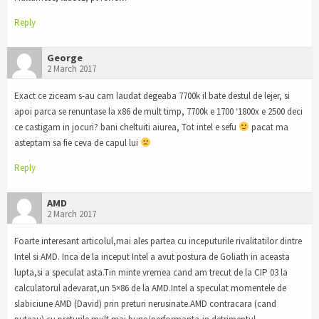
Reply
George
2 March 2017
Exact ce ziceam s-au cam laudat degeaba 7700k il bate destul de lejer, si
apoi parca se renuntase la x86 de mult timp, 7700k e 1700 ‘1800x e 2500 deci
ce castigam in jocuri? bani cheltuiti aiurea, Tot intel e sefu
pacat ma
asteptam sa fie ceva de capul lui
Reply
AMD
2 March 2017
Foarte interesant articolul,mai ales partea cu inceputurile rivalitatilor dintre
Intel si AMD. Inca de la inceput Intel a avut postura de Goliath in aceasta
lupta,si a speculat asta.Tin minte vremea cand am trecut de la CIP 03 la
calculatorul adevarat,un 5×86 de la AMD.Intel a speculat momentele de
slabiciune AMD (David) prin preturi nerusinate.AMD contracara (cand