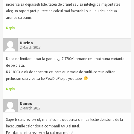
incearca sa depasesti fidelitatea de brand sau sa intelegi ca majoritatea
aleg un raport pret-putere de calcul mai favorabil si nu au de unde sa
arunce cu banii.
Reply
Duzina
2 March 2017
Daca ne limitam doar la gaming, i7 7700K ramane cea mai buna varianta
de pe piata.
R7 1800X e ok doar pentru cei care au nevoie de multi-core in editari,
prelucrari sau vrea sa fie PewDiePie pe youtube.
Reply
Danos
2 March 2017
Superb scris review-ul, mai ales introducerea si mica lectie de istorie de la
inceputurile celor doua companii AMD si Intel.
Felicitari pentru review si la cat mai multe!