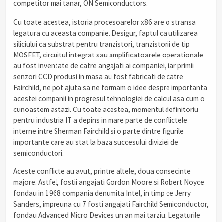
competitor mai tanar, ON Semiconductors.
Cu toate acestea, istoria procesoarelor x86 are o stransa
legatura cu aceasta companie. Desigur, faptul ca utilizarea
siliciului ca substrat pentru tranzistori, tranzistorii de tip
MOSFET, circuitul integrat sau amplificatoarele operationale
au fost inventate de catre angajati ai companiei, iar primii
senzori CCD produsi in masa au fost fabricati de catre
Fairchild, ne pot ajuta sa ne formam o idee despre importanta
acestei companii in progresul tehnologiei de calcul asa cum o
cunoastem astazi. Cu toate acestea, momentul definitoriu
pentru industria IT a depins in mare parte de conflictele
interne intre Sherman Fairchild si o parte dintre figurile
importante care au stat la baza succesului diviziei de
semiconductori.
Aceste conflicte au avut, printre altele, doua consecinte
majore. Astfel, fostii angajati Gordon Moore si Robert Noyce
fondau in 1968 compania denumita Intel, in timp ce Jerry
Sanders, impreuna cu 7 fosti angajati Fairchild Semiconductor,
fondau Advanced Micro Devices un an mai tarziu. Legaturile