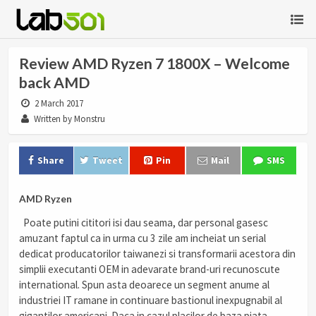
Review AMD Ryzen 7 1800X – Welcome
back AMD
2 March 2017
Written by Monstru
Share
Tweet
Pin
Mail
SMS
AMD Ryzen
Poate putini cititori isi dau seama, dar personal gasesc
amuzant faptul ca in urma cu 3 zile am incheiat un serial
dedicat producatorilor taiwanezi si transformarii acestora din
simplii executanti OEM in adevarate brand-uri recunoscute
international. Spun asta deoarece un segment anume al
industriei IT ramane in continuare bastionul inexpugnabil al
gigantilor americani. Daca in cazul placilor de baza piata