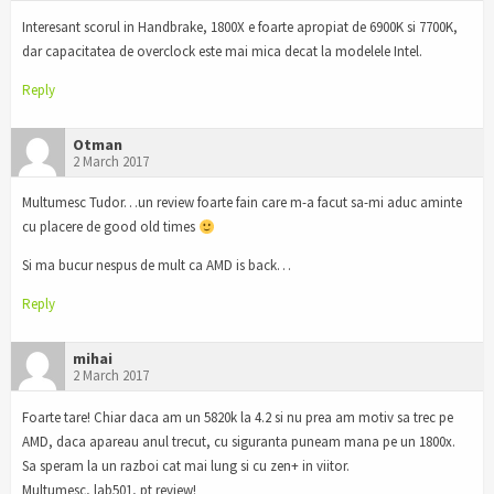
Interesant scorul in Handbrake, 1800X e foarte apropiat de 6900K si 7700K,
dar capacitatea de overclock este mai mica decat la modelele Intel.
Reply
Otman
2 March 2017
Multumesc Tudor…un review foarte fain care m-a facut sa-mi aduc aminte
cu placere de good old times
Si ma bucur nespus de mult ca AMD is back…
Reply
mihai
2 March 2017
Foarte tare! Chiar daca am un 5820k la 4.2 si nu prea am motiv sa trec pe
AMD, daca apareau anul trecut, cu siguranta puneam mana pe un 1800x.
Sa speram la un razboi cat mai lung si cu zen+ in viitor.
Multumesc, lab501, pt review!