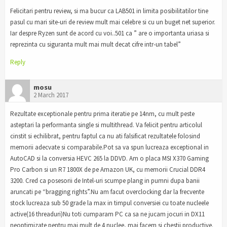
Felicitari pentru review, si ma bucur ca LAB501 in limita posibilitatilor tine
pasul cu mari site-uri de review mult mai celebre si cu un buget net superior.
Iar despre Ryzen sunt de acord cu voi..501 ca ” are o importanta uriasa si
reprezinta cu siguranta mult mai mult decat cifre intr-un tabel”
Reply
mosu
2 March 2017
Rezultate exceptionale pentru prima iteratie pe 14nm, cu mult peste
asteptari la performanta single si multithread. Va felicit pentru articolul
cinstit si echilibrat, pentru faptul ca nu ati falsificat rezultatele folosind
memorii adecvate si comparabile.Pot sa va spun lucreaza exceptional in
AutoCAD si la conversia HEVC 265 la DDVD. Am o placa MSI X370 Gaming
Pro Carbon si un R7 1800X de pe Amazon UK, cu memorii Crucial DDR4
3200. Cred ca posesorii de Intel-uri scumpe plang in pumni dupa banii
aruncati pe “bragging rights”.Nu am facut overclocking dar la frecvente
stock lucreaza sub 50 grade la max in timpul conversiei cu toate nucleele
active(16 threaduri)Nu toti cumparam PC ca sa ne jucam jocuri in DX11
neoptimizate pentru mai mult de 4 nuclee, mai facem si chestii productive.