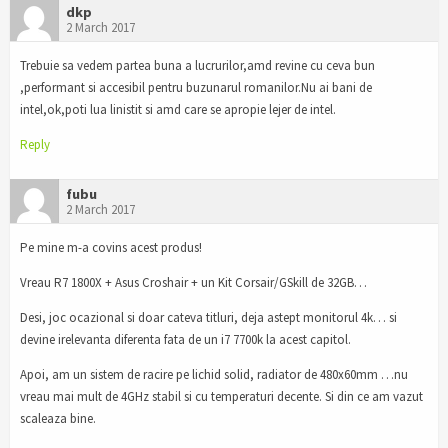
dkp
2 March 2017
Trebuie sa vedem partea buna a lucrurilor,amd revine cu ceva bun
,performant si accesibil pentru buzunarul romanilor.Nu ai bani de
intel,ok,poti lua linistit si amd care se apropie lejer de intel.
Reply
fubu
2 March 2017
Pe mine m-a covins acest produs!
Vreau R7 1800X + Asus Croshair + un Kit Corsair/GSkill de 32GB…
Desi, joc ocazional si doar cateva titluri, deja astept monitorul 4k… si
devine irelevanta diferenta fata de un i7 7700k la acest capitol.
Apoi, am un sistem de racire pe lichid solid, radiator de 480x60mm …nu
vreau mai mult de 4GHz stabil si cu temperaturi decente. Si din ce am vazut
scaleaza bine.