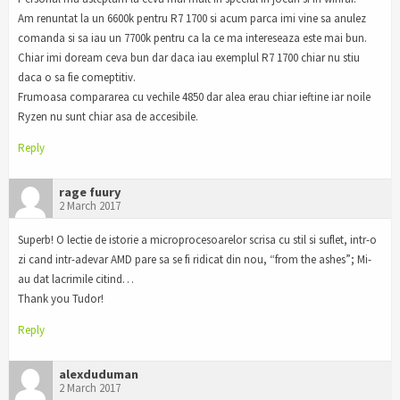
Am renuntat la un 6600k pentru R7 1700 si acum parca imi vine sa anulez
comanda si sa iau un 7700k pentru ca la ce ma intereseaza este mai bun.
Chiar imi doream ceva bun dar daca iau exemplul R7 1700 chiar nu stiu
daca o sa fie comeptitiv.
Frumoasa compararea cu vechile 4850 dar alea erau chiar ieftine iar noile
Ryzen nu sunt chiar asa de accesibile.
Reply
rage fuury
2 March 2017
Superb! O lectie de istorie a microprocesoarelor scrisa cu stil si suflet, intr-o
zi cand intr-adevar AMD pare sa se fi ridicat din nou, “from the ashes”; Mi-
au dat lacrimile citind…
Thank you Tudor!
Reply
alexduduman
2 March 2017