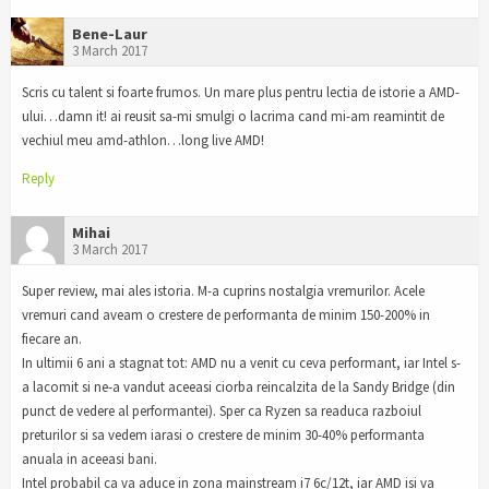
Bene-Laur
3 March 2017
Scris cu talent si foarte frumos. Un mare plus pentru lectia de istorie a AMD-
ului…damn it! ai reusit sa-mi smulgi o lacrima cand mi-am reamintit de
vechiul meu amd-athlon…long live AMD!
Reply
Mihai
3 March 2017
Super review, mai ales istoria. M-a cuprins nostalgia vremurilor. Acele
vremuri cand aveam o crestere de performanta de minim 150-200% in
fiecare an.
In ultimii 6 ani a stagnat tot: AMD nu a venit cu ceva performant, iar Intel s-
a lacomit si ne-a vandut aceeasi ciorba reincalzita de la Sandy Bridge (din
punct de vedere al performantei). Sper ca Ryzen sa readuca razboiul
preturilor si sa vedem iarasi o crestere de minim 30-40% performanta
anuala in aceeasi bani.
Intel probabil ca va aduce in zona mainstream i7 6c/12t, iar AMD isi va