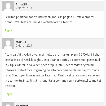
Alinn28
2 March 2017
Felicitari pt articol, foarte interesant. Totusi in pagina 11 este o eroare:
Grandis 2 XE1436 are unul din ventilatoare de 140mm.
Reply
Marius
2 March 2017
Acum ca sfat , vedeti si voi mai multe benchmarkuri ryzen 7 1700 la 3.9 ghz
este la fel ca si 7700k la 5 ghz , asta doar in 4 core , 8 core e mult peste intel
in 7 zip si winrar, o sa vedeti price drop la intel , deocamdata ryzen nu
foloseste toate 8 core in gaming de asta benchmarkurile sunt aproximativ
la fel. Sunt super bune ryzen calitate pret . Pentru cel care a cumparat ryzen
in detrimentul intel, linstit nu renunta la comanda sunt peste intel cu mult si
de viitor .
Reply
Ncmihai