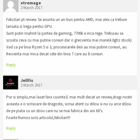
xtremage
2 March 2017
Felicitari pt review. Se anunta un an bun pentru AMD, mai ales ca trebuie
lansata si Vega pentru GPU.
Sunt putin mahnit la partea de gaming, 7700k e inca rege. Trebuiau sa
scoata ceva cu mai putine coreuri dar o grecventa mai mare(4.0ghz stock).
Vad ca pe linia Ryzen 5 si 3, procesoarele desi au mai putine coreuri, au
frecventa mai mica decat cele din linia 7 care au 8 coreuri.
Reply
Jellfis
2 March 2017
Pur si simplu,mai lasat fara cuvinte.E mai mult decat un review,dragi nostri
aceasta e o scrisoare de dragoste, scrisa atent cu stilou si nu cu arce stilou
de pe piata cu un stiou care nu se mai fabrica din ani 60’s.
Foarte frumos scris articolul,felicitari!!!
Reply