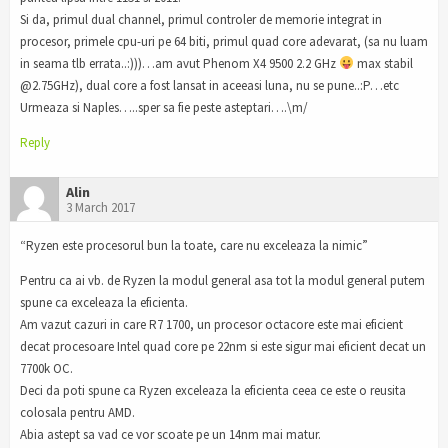
Si da, primul dual channel, primul controler de memorie integrat in
procesor, primele cpu-uri pe 64 biti, primul quad core adevarat, (sa nu luam
in seama tlb errata..:)))…am avut Phenom X4 9500 2.2 GHz
max stabil
@2.75GHz), dual core a fost lansat in aceeasi luna, nu se pune..:P…etc
Urmeaza si Naples…..sper sa fie peste asteptari….\m/
Reply
Alin
3 March 2017
“Ryzen este procesorul bun la toate, care nu exceleaza la nimic”
Pentru ca ai vb. de Ryzen la modul general asa tot la modul general putem
spune ca exceleaza la eficienta.
Am vazut cazuri in care R7 1700, un procesor octacore este mai eficient
decat procesoare Intel quad core pe 22nm si este sigur mai eficient decat un
7700k OC.
Deci da poti spune ca Ryzen exceleaza la eficienta ceea ce este o reusita
colosala pentru AMD.
Abia astept sa vad ce vor scoate pe un 14nm mai matur.