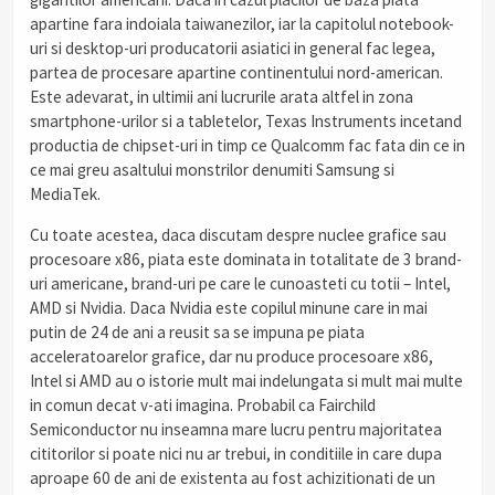
apartine fara indoiala taiwanezilor, iar la capitolul notebook-
uri si desktop-uri producatorii asiatici in general fac legea,
partea de procesare apartine continentului nord-american.
Este adevarat, in ultimii ani lucrurile arata altfel in zona
smartphone-urilor si a tabletelor, Texas Instruments incetand
productia de chipset-uri in timp ce Qualcomm fac fata din ce in
ce mai greu asaltului monstrilor denumiti Samsung si
MediaTek.
Cu toate acestea, daca discutam despre nuclee grafice sau
procesoare x86, piata este dominata in totalitate de 3 brand-
uri americane, brand-uri pe care le cunoasteti cu totii – Intel,
AMD si Nvidia. Daca Nvidia este copilul minune care in mai
putin de 24 de ani a reusit sa se impuna pe piata
acceleratoarelor grafice, dar nu produce procesoare x86,
Intel si AMD au o istorie mult mai indelungata si mult mai multe
in comun decat v-ati imagina. Probabil ca Fairchild
Semiconductor nu inseamna mare lucru pentru majoritatea
cititorilor si poate nici nu ar trebui, in conditiile in care dupa
aproape 60 de ani de existenta au fost achizitionati de un