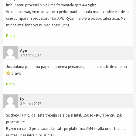
imbunatati procesul si va urca frecventele spre 4-4.5ghz.
Vrem price war, vrem inovatie si performanta anuala marita indiferent de la
cine cumparam procesorul! Iar AMD Ryzen ne ofera posibilitatea asta. Ma
mir ca Intel fanboys nu vad acest lucru.
Reply
Ayu
3 March 2017
Jos palaria pt ultima pagina (parerea personala) iar finalul este de cinema
bravo
Reply
io
3 March 2017
Socket-ul unic, da, asta trebuia sa aiba si Intel, 15k soket-uri pentru 15k
procesoare.
Ryzen cu cele 3 procesoare lansate pe platforma AM4 se afla unde trebuie,
puntea lipsa intre 1151 si 2011.