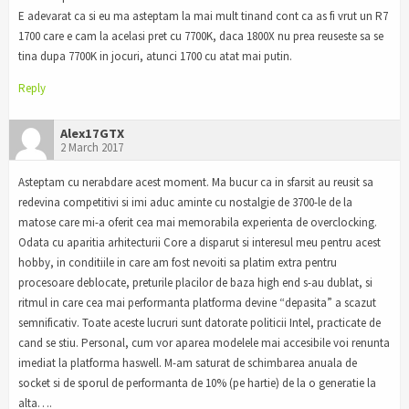
E adevarat ca si eu ma asteptam la mai mult tinand cont ca as fi vrut un R7
1700 care e cam la acelasi pret cu 7700K, daca 1800X nu prea reuseste sa se
tina dupa 7700K in jocuri, atunci 1700 cu atat mai putin.
Reply
Alex17GTX
2 March 2017
Asteptam cu nerabdare acest moment. Ma bucur ca in sfarsit au reusit sa
redevina competitivi si imi aduc aminte cu nostalgie de 3700-le de la
matose care mi-a oferit cea mai memorabila experienta de overclocking.
Odata cu aparitia arhitecturii Core a disparut si interesul meu pentru acest
hobby, in conditiile in care am fost nevoiti sa platim extra pentru
procesoare deblocate, preturile placilor de baza high end s-au dublat, si
ritmul in care cea mai performanta platforma devine “depasita” a scazut
semnificativ. Toate aceste lucruri sunt datorate politicii Intel, practicate de
cand se stiu. Personal, cum vor aparea modelele mai accesibile voi renunta
imediat la platforma haswell. M-am saturat de schimbarea anuala de
socket si de sporul de performanta de 10% (pe hartie) de la o generatie la
alta….