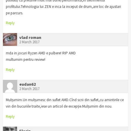
puteau) cu preturile mult mai bune/performanta,in detrimentul
profitului.Tehnologia lui ZEN e inca la inceput de drum,are loc de ajustari
pe parcurs.
Reply
vlad roman
2 March 2017
mda in jocuri Ryzen AMD e pulbere! RIP AMD
multumim pentru review!
Reply
eudan62
2 March 2017
Mulțumim.Un mulțumesc din suflet AMD.Cînd scrii din suflet,cu amintirile ce
vin din bucuriile traite,iese un articol de excepție.Mulțumim din nou.
Reply
Florin