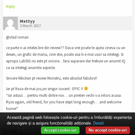
Reply
Mat3yy
3 March 2017
@vlad roman
ce parte n-ai inteles bre din review?? Daca vrei poate te ajuta cineva cu un
desen, un grafic de mana, cine stie, poate asa ti-e mai usor sa intelegi. Si
apropo Lab501 nu este pt oricine…fara suparare dar trebuie un anumit IQ
ca sa intelegi anumite aspecte.
Sincere felicitari pt review Monstru, este absolut fabulos!!
Iar pt fraza de mai jos,un singur cuvant : EPIC !!
“Iar astazi… pentru multi dintre noi… un prieten vechi s-a intors acasa.
Ryze again, old friend, for you have slept long enough… and welcome
home!”
Această pagină web folosește cookie-uri pentru a îmbunătăți experiența
Reply
de navigare și a asigura funcționalițăți adiționale.
Detalii
Accept cookie-uri
Nu accept cookie-uri
Dragos