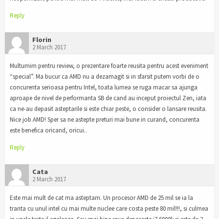
Reply
Florin
2 March 2017
Multumim pentru review, o prezentare foarte reusita pentru acest eveniment
“special”. Ma bucur ca AMD nu a dezamagit si in sfarsit putem vorbi de o
concurenta serioasa pentru Intel, toata lumea se ruga macar sa ajunga
aproape de nivel de performanta SB de cand au inceput proiectul Zen, iata
ca ne-au depasit asteptarile si este chiar peste, o consider o lansare reusita.
Nice job AMD! Sper sa ne astepte preturi mai bune in curand, concurenta
este benefica oricand, oricui..
Reply
Cata
2 March 2017
Este mai mult de cat ma asteptam. Un procesor AMD de 25 mil se ia la
tranta cu unul intel cu mai multe nuclee care costa peste 80 mil!!!, si culmea