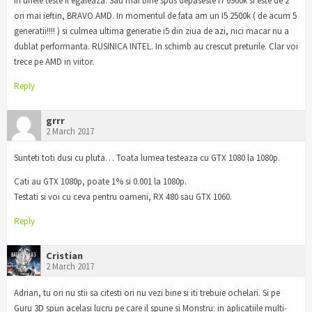
in unele teste il egaleaza. Sau mai bine spus depaseste i7 6900k si este de 2
ori mai ieftin, BRAVO AMD. In momentul de fata am un I5 2500k ( de acum 5
generatii!!!! ) si culmea ultima generatie i5 din ziua de azi, nici macar nu a
dublat performanta. RUSINICA INTEL. In schimb au crescut preturile. Clar voi
trece pe AMD in viitor.
Reply
grrr
2 March 2017
Sunteti toti dusi cu pluta… Toata lumea testeaza cu GTX 1080 la 1080p.
Cati au GTX 1080p, poate 1% si 0.001 la 1080p.
Testati si voi cu ceva pentru oameni, RX 480 sau GTX 1060.
Reply
Cristian
2 March 2017
Adrian, tu ori nu stii sa citesti ori nu vezi bine si iti trebuie ochelari. Si pe
Guru 3D spun acelasi lucru pe care il spune si Monstru: in aplicatiile multi-