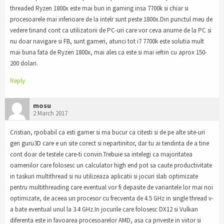
threaded Ryzen 1800x este mai bun in gaming insa 7700k si chiar si
procesoarele mai inferioare de la intelr sunt peste 1800x.Din punctul meu de
vedere tinand cont ca utilizatorii de PC-uri care vor ceva anume de la PC si
nu doar navigare si FB, sunt gameri, atunci tot i7 7700k este solutia mult
mai buna fata de Ryzen 1800x, mai ales ca este si mai ieftin cu aprox 150-
200 dolari.
Reply
mosu
2 March 2017
Cristian, rpobabil ca esti gamer si ma bucur ca citesti si de pe alte site-uri
gen guru3D care e un site corect si nepartinitor, dar tu ai tendinta de a tine
cont doar de testele care-ti convin.Trebuie sa intelegi ca majoritatea
oamenilor care folosesc un calculator high end pot sa caute productivitate
in taskuri multithread si nu utilizeaza aplicatii si jocuri slab optimizate
pentru multithreading care eventual vor fi depasite de variantele lor mai noi
optimizate, de aceea un procesor cu frecventa de 4.5 GHz in single thread v-
a bate eventual unul la 3.4 GHz.In jocurile care folosesc DX12 si Vulkan
diferenta este in favoarea procesoarelor AMD, asa ca priveste in viitor si