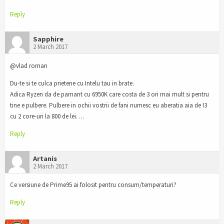
Reply
Sapphire
2 March 2017
@vlad roman
Du-te si te culca prietene cu Intelu tau in brate.
Adica Ryzen da de pamant cu 6950K care costa de 3 ori mai mult si pentru
tine e pulbere. Pulbere in ochii vostrii de fani numesc eu aberatia aia de I3
cu 2 core-uri la 800 de lei….
Reply
Artanis
2 March 2017
Ce versiune de Prime95 ai folosit pentru consum/temperaturi?
Reply