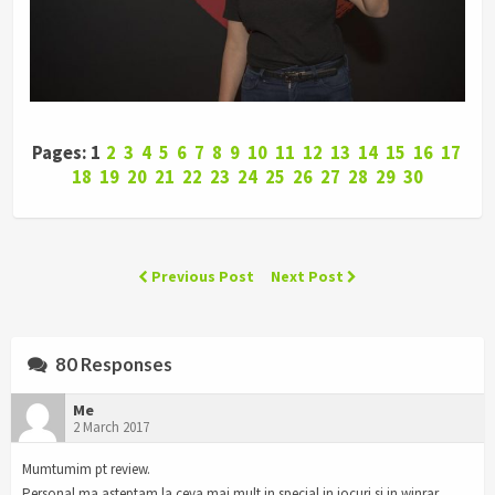
Pages: 1
2
3
4
5
6
7
8
9
10
11
12
13
14
15
16
17
18
19
20
21
22
23
24
25
26
27
28
29
30
Previous Post
Next Post
80 Responses
Me
2 March 2017
Mumtumim pt review.
Personal ma asteptam la ceva mai mult in special in jocuri si in winrar.