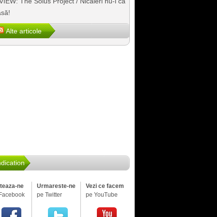
IEW: The Solus Project / Nicăieri nu-i ca
să!
Alte articole
dication
iteaza-ne
Urmareste-ne
Vezi ce facem
Facebook
pe Twitter
pe YouTube