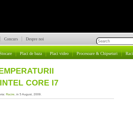
Concurs
Despre noi
Stocare
Placi de baza
Placi video
Procesoare & Chipseturi
Raci
EMPERATURII
NTEL CORE I7
oria:
Racire
, in 5 August, 2009.