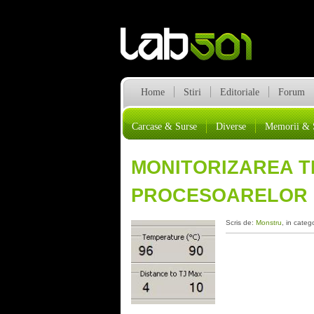
Home
Stiri
Editoriale
Forum
Carcase & Surse
Diverse
Memorii & 
MONITORIZAREA T
PROCESOARELOR I
Scris de:
Monstru
, in categ