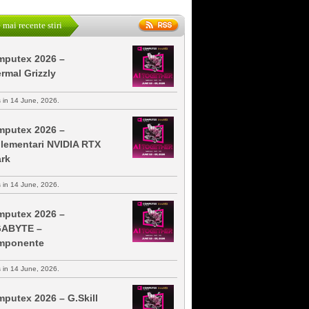
 mai recente stiri
putex 2026 –
rmal Grizzly
s in 14 June, 2026.
putex 2026 –
lementari NVIDIA RTX
rk
s in 14 June, 2026.
putex 2026 –
GABYTE –
mponente
s in 14 June, 2026.
putex 2026 – G.Skill