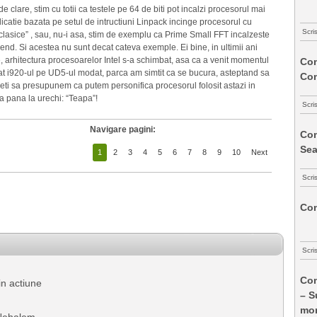
e clare, stim cu totii ca testele pe 64 de biti pot incalzi procesorul mai
icatie bazata pe setul de intructiuni Linpack incinge procesorul cu
Scri
“clasice” , sau, nu-i asa, stim de exemplu ca Prime Small FFT incalzeste
nd. Si acestea nu sunt decat cateva exemple. Ei bine, in ultimii ani
e, arhitectura procesoarelor Intel s-a schimbat, asa ca a venit momentul
Com
i920-ul pe UD5-ul modat, parca am simtit ca se bucura, asteptand sa
Co
deti sa presupunem ca putem personifica procesorul folosit astazi in
a pana la urechi: “Teapa”!
Scri
Navigare pagini:
Com
Sea
1
2
3
4
5
6
7
8
9
10
Next
Scri
Com
Scri
Com
 in actiune
– S
mon
 Nehalem