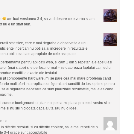
re
am luat versiunea 3.4, sa vad despre ce e vorba si am
of nu e un start bun.
ratii statistice, care e mai degraba o observatie a unui
ficiente incercari nu poti sa ai incredere in rezultatele
are nu obtii rezultate apropiate de cele asteptate…
 performanta pentru aplicatii web, si cam 1 din 5 repetari ale aceluiasi
estelor (mai slabe) si e perfect normal – se datoreaza faptului ca mediul
produc conditiile exacte ale testului.
kuri pt componente hardware, mi se pare cea mai mare problema cand
arte mult efort in a replica configuratia si conditii de test optime pentru
ti sa ai siguranta necesara ca sunt plauzibile rezultatele, mai ales cand
 maxime.
ti cunosc background-ul, dar incepe sa-mi placa proiectul vostru si ce
eme si nu stii niciodata daca ajuta sau nu o idee.
11:50
diferite rezolutii si cu diferite coolere, sa le mai repeti de n
i de 3-4 grade sunt acceptabile