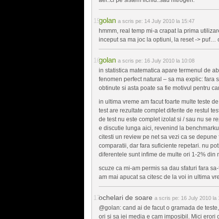
golan
a scris pe:
14 July 2010 la 15:47
hmmm, real temp mi-a crapat la prima utiliza
inceput sa ma joc la optiuni, la reset -> puf… 
golan
a scris pe:
16 July 2010 la 10:08
in statistica matematica apare termenul de abe
fenomen perfect natural – sa ma explic: fara su
obtinute si asta poate sa fie motivul pentru c
in ultima vreme am facut foarte multe teste de
test are rezultate complet diferite de restul t
de test nu este complet izolat si / sau nu se re
e discutie lunga aici, revenind la benchmar
citesti un review pe net sa vezi ca se depune fo
comparatii, dar fara suficiente repetari. nu po
diferentele sunt infime de multe ori 1-2% din
scuze ca mi-am permis sa dau sfaturi fara sa-
am mai apucat sa citesc de la voi in ultima vr
ochelari de soare
a scris pe:
16 July 2010 la 
@golan: cand ai de facut o gramada de teste, in 
ori si sa iei media e cam imposibil. Mici eror