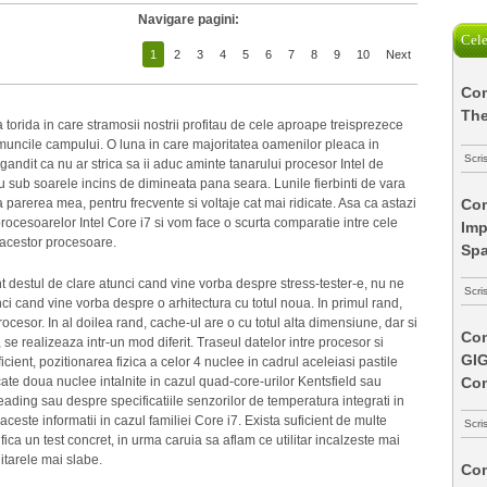
Navigare pagini:
Cele
1
2
3
4
5
6
7
8
9
10
Next
Com
The
torida in care stramosii nostrii profitau de cele aproape treisprezece
 muncile campului. O luna in care majoritatea oamenilor pleaca in
Scri
gandit ca nu ar strica sa ii aduc aminte tanarului procesor Intel de
 sub soarele incins de dimineata pana seara. Lunile fierbinti de vara
Com
 parerea mea, pentru frecvente si voltaje cat mai ridicate. Asa ca astazi
ocesoarelor Intel Core i7 si vom face o scurta comparatie intre cele
Imp
i acestor procesoare.
Spa
t destul de clare atunci cand vine vorba despre stress-tester-e, nu ne
Scri
ci cand vine vorba despre o arhitectura cu totul noua. In primul rand,
ocesor. In al doilea rand, cache-ul are o cu totul alta dimensiune, dar si
Com
 se realizeaza intr-un mod diferit. Traseul datelor intre procesor si
GI
ent, pozitionarea fizica a celor 4 nuclee in cadrul aceleiasi pastile
Co
cate doua nuclee intalnite in cazul quad-core-urilor Kentsfield sau
ading sau despre specificatiile senzorilor de temperatura integrati in
 aceste informatii in cazul familiei Core i7. Exista suficient de multe
Scri
ifica un test concret, in urma caruia sa aflam ce utilitar incalzeste mai
litarele mai slabe.
Com