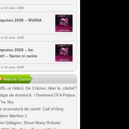
s in 13 June, 2026.
putex 2026 – NVIDIA
s in 13 June, 2026.
putex 2026 – be
et! – Surse si racire
s in 13 June, 2026.
Articole Gaming
EL-ul rătăcit. De Crăciun, liber la „răsfoit”!
ăgia de duminică: I Dreamed Of A Palace
The Sky
o aruncatură de cartof: Call of Duty
dern Warfare 2
ai Gălăgios: Shoot Many Robots!