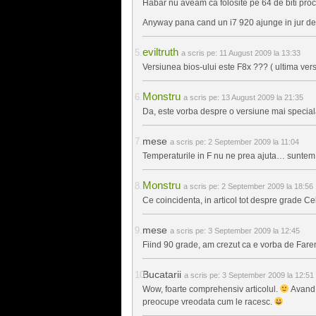
Habar nu aveam ca folosite pe 64 de biti proc
Anyway pana cand un i7 920 ajunge in jur de 
eviltruth
a scris pe:
11 August 2009 la 13:33
Versiunea bios-ului este F8x ??? ( ultima vers
Monstru
a scris pe:
13 August 2009 la 21:35
Da, este vorba despre o versiune mai speciala,
mese
a scris pe:
2 September 2009 la 11:04
Temperaturile in F nu ne prea ajuta… suntem i
Monstru
a scris pe:
2 September 2009 la 18:56
Ce coincidenta, in articol tot despre grade C
mese
a scris pe:
3 September 2009 la 12:45
Fiind 90 grade, am crezut ca e vorba de Faren
Bucatarii
a scris pe:
3 September 2009 la 12:51
Wow, foarte comprehensiv articolul.
Avand 
preocupe vreodata cum le racesc.