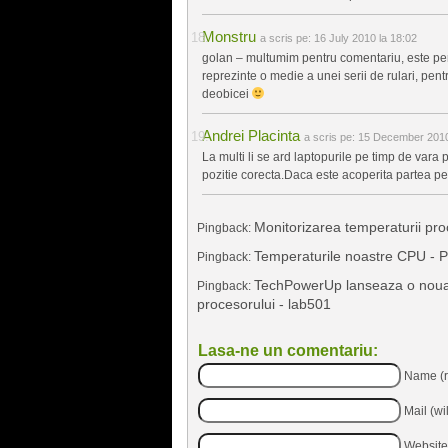
Monstru
a scris pe:
16 July 2010 la 18:02
golan – multumim pentru comentariu, este perf
reprezinte o medie a unei serii de rulari, pen
deobicei
Andrei Placinta
a scris pe:
15 December 2010 
La multi li se ard laptopurile pe timp de vara p
pozitie corecta.Daca este acoperita partea pe
Monitorizarea temperaturii proc
Pingback:
Temperaturile noastre CPU - 
Pingback:
TechPowerUp lanseaza o noua v
Pingback:
procesorului - lab501
Lasa-ne un comentariu:
Name (r
Mail (wi
Website