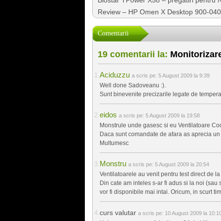
Review – HP Omen X Desktop 900-040
Comentarii
19 comentarii la:
Monitorizare
Aciduzzu
a scris pe:
5 August 2009 la 9:39
Well done Sadoveanu :).
Sunt binevenite precizarile legate de tempera
eidos
a scris pe:
5 August 2009 la 19:58
Monstrule unde gasesc si eu Ventilatoare Coo
Daca sunt comandate de afara as aprecia un l
Multumesc
Monstru
a scris pe:
5 August 2009 la 20:54
Ventilatoarele au venit pentru test direct de l
Din cate am inteles s-ar fi adus si la noi (sa
vor fi disponibile mai intai. Oricum, in scurt t
curs valutar
a scris pe:
10 August 2009 la 10:1