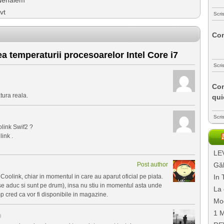
vt
Scri
Com
a temperaturii procesoarelor Intel Core i7
Scri
Com
tura reala.
qui
Scri
link Swif2 ?
ink .
LEV
Post author
Găl
a Coolink, chiar in momentul in care au aparut oficial pe piata.
In 
u se aduc si sunt pe drum), insa nu stiu in momentul asta unde
La 
imp cred ca vor fi disponibile in magazine.
Mo
1 M
0