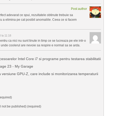
Post author
ect adevarat ce spui, rezultatele obtinute trebuie sa
tru a elimina pe cat posibil anomaliile. Ceea ce si facem
la 11:18
entru ca nici nu sunt tinute in timp ce se lucreaza pe ele intr-o
 unde coolerul are nevoie sa respire e normal sa se arda.
esoarelor Intel Core i7 si programe pentru testarea stabilitatii
Page 23 - My Garage
ersiune GPU-Z, care include si monitorizarea temperaturii
equired)
ll not be published) (required)