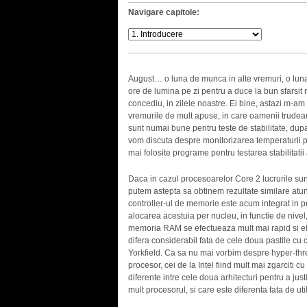
Navigare capitole:
August… o luna de munca in alte vremuri, o luna 
ore de lumina pe zi pentru a duce la bun sfarsit
concediu, in zilele noastre. Ei bine, astazi m-am 
vremurile de mult apuse, in care oamenii trudeau
sunt numai bune pentru teste de stabilitate, dupa
vom discuta despre monitorizarea temperaturii pr
mai folosite programe pentru testarea stabilitati
Daca in cazul procesoarelor Core 2 lucrurile sun
putem astepta sa obtinem rezultate similare atun
controller-ul de memorie este acum integrat in pr
alocarea acestuia per nucleu, in functie de nivel,
memoria RAM se efectueaza mult mai rapid si efici
difera considerabil fata de cele doua pastile cu 
Yorkfield. Ca sa nu mai vorbim despre hyper-thre
procesor, cei de la Intel fiind mult mai zgarciti cu
diferente intre cele doua arhitecturi pentru a just
mult procesorul, si care este diferenta fata de uti