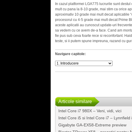
In cazul platformei LGA775 lucrurile sunt destul d
mult cu pana la 8-10 grade, mai stim ca orice apl
aproximativ 10 grade mai mult decat aplicatiile 
procesorul cu 4-5 grade mai mult decat Prime Ble
aceste aplicatii au cunoscut update-uri frecvent
sa vedem cu ce avem de-a face. Cand am montat 
fie pus sub ceva foarte rece si reconfortant. Hai
teste, si ii putem spune impreuna, razand cu gur
Navigare capitole:
Articole similare
Intel Core i7 980X – Veni, vidi, vici
Intel Core i5 si Intel Core i7 – Lynnfield
Gigabyte GA-EX58-Extreme preview
Biostar TPower X58 – pregatiri pentru