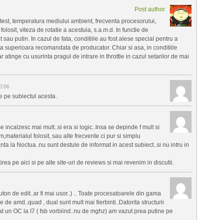
Post author
e test, temperatura mediului ambient, frecventa procesorului,
l folosit, viteza de rotatie a acestuia, s.a.m.d. In functie de
au putin. In cazul de fata, conditiile au fost alese special pentru a
 superioara recomandata de producator. Chiar si asa, in conditiile
r atinge cu usurinta pragul de intrare in throttle in cazul setarilor de mai
0:06
e pe subiectul acesta.
e incalzesc mai mult..si era si logic..Insa se depinde f mult si
materialul folosit, sau alte frecvente ci pur si simplu
a la Noctua..nu sunt destule de informat in acest subiect..si nu intru in
rea pe aici si pe alte site-uri de reviews si mai revenim in discutii.
ton de edit..ar fi mai usor..) .. Toate procesatoarele din gama
e de amd..quad , dual sunt mult mai fierbinti..Datorita structurii
cat un OC la I7 ( fsb vorbiind..nu de mghz) am vazut prea putine pe