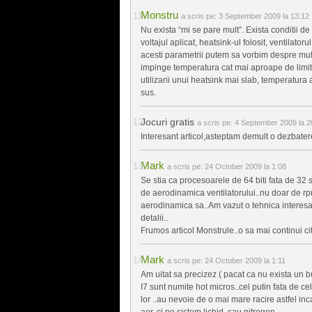
Monstru
a scris pe:
3 September 2009 la 13:12
Nu exista “mi se pare mult”. Exista conditii d
voltajul aplicat, heatsink-ul folosit, ventilatoru
acesti parametrii putem sa vorbim despre mult s
impinge temperatura cat mai aproape de limita
utilizarii unui heatsink mai slab, temperatura a
sus.
Jocuri gratis
a scris pe:
4 September 2009 la 2
Interesant articol,asteptam demult o dezbater
Mark
a scris pe:
24 October 2009 la 1:08
Se stia ca procesoarele de 64 biti fata de 32 s
de aerodinamica ventilatorului..nu doar de rpm,
aerodinamica sa..Am vazut o tehnica interesant
detalii..
Frumos articol Monstrule..o sa mai continui citi
Mark
a scris pe:
24 October 2009 la 1:11
Am uitat sa precizez ( pacat ca nu exista un bu
I7 sunt numite hot micros..cel putin fata de cel
lor ..au nevoie de o mai mare racire astfel in
aer..ci pe sistem lichid..sau nitrogen.