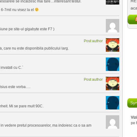
REV
esoarele se incalzesc mai tare…interesant testul.
aca
6-7mil nu visez la el
iune pe site-ul gigabyte este F7 )
Post author
 care nu este disponibila publicului larg.
nvatati cu C.`
Post author
elsius este vorba….
Syn
heit. Mi se pare mult 90C.
Viz
pe 
in vedere pretul procesoarelor, ma indoiesc ca o sa am