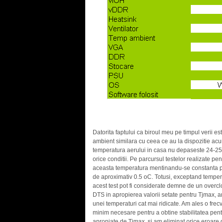
.
Datorita faptului ca biroul meu pe timpul verii e
ambient similara cu ceea ce au la dispozitie acum c
temperatura aerului in casa nu depaseste 24-25 o
orice conditii. Pe parcursul testelor realizate pe
aceasta temperatura mentinandu-se constanta pe
de aproximativ 0.5 oC. Totusi, exceptand tempera
acest test pot fi considerate demne de un overclo
DTS in apropierea valorii setate pentru Tjmax, am
unei temperaturi cat mai ridicate. Am ales o fre
minim necesare pentru a obtine stabilitatea pentr
apropiate de Tjmax, si am eliminat orice eroare di