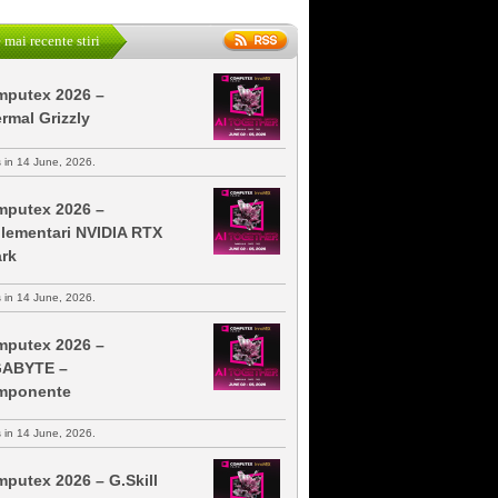
 mai recente stiri
putex 2026 –
rmal Grizzly
s in 14 June, 2026.
putex 2026 –
lementari NVIDIA RTX
rk
s in 14 June, 2026.
putex 2026 –
GABYTE –
mponente
s in 14 June, 2026.
putex 2026 – G.Skill