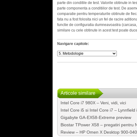
parte din conditile de test. Valorile obtinute in te
parte componenta a conditiilor de test. De asemene
comparatie pentru temperaturile obtinute de fiecare
fata nu a fost folosita nici un fel de racire aditi
functie de configuratia dumneavoastra (carcasa,
similare cu cele obtinute in acest test poate duc
Navigare capitole:
Articole similare
Intel Core i7 980X – Veni, vidi, vici
Intel Core i5 si Intel Core i7 – Lynnfield
Gigabyte GA-EX58-Extreme preview
Biostar TPower X58 – pregatiri pentru
Review – HP Omen X Desktop 900-040