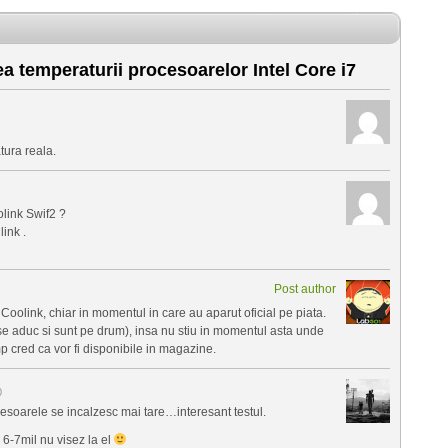
a temperaturii procesoarelor Intel Core i7
tura reala.
link Swif2 ?
ink .
Post author
a Coolink, chiar in momentul in care au aparut oficial pe piata.
u se aduc si sunt pe drum), insa nu stiu in momentul asta unde
imp cred ca vor fi disponibile in magazine.
0
esoarele se incalzesc mai tare…interesant testul.
6-7mil nu visez la el