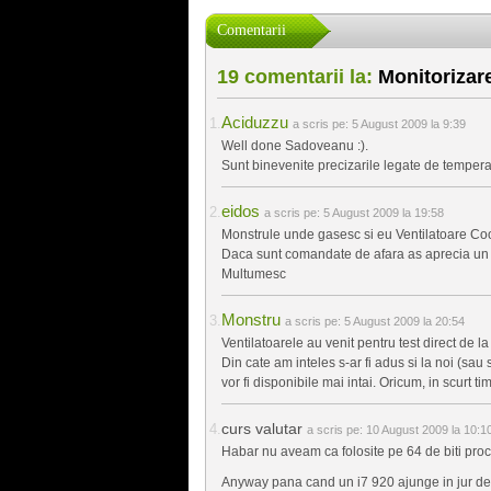
Comentarii
19 comentarii la:
Monitorizare
Aciduzzu
a scris pe:
5 August 2009 la 9:39
Well done Sadoveanu :).
Sunt binevenite precizarile legate de tempera
eidos
a scris pe:
5 August 2009 la 19:58
Monstrule unde gasesc si eu Ventilatoare Coo
Daca sunt comandate de afara as aprecia un l
Multumesc
Monstru
a scris pe:
5 August 2009 la 20:54
Ventilatoarele au venit pentru test direct de l
Din cate am inteles s-ar fi adus si la noi (sa
vor fi disponibile mai intai. Oricum, in scurt t
curs valutar
a scris pe:
10 August 2009 la 10:1
Habar nu aveam ca folosite pe 64 de biti proc
Anyway pana cand un i7 920 ajunge in jur de 