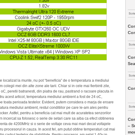
Scri
Com
Co
Scri
Com
Sea
Scri
ste localizat la munte, nu pot “beneficia” de o temperatura a mediului
olegii mei din alte zone ale tarii. Chiar si in cele mai fierbinti zile,
Com
C, peretii batranesti, din piatra de rau, pastrand o racoare placuta in
ntru acest articol, temperatura mediului ambient a fost de 24 oC,
 toata perioada testelor. Evident, putem considera o marja de eroare
Scri
tura mediului ambient, restul conditiilor pe care le-am ales pentru
cker. Astfel, pentru a beneficia cat mai mult de acuratetea senzorilor
 incercat sa folosesc o serie de setari care sa aiba ca efect obtinerea
Com
cventa de 4200MHz si o serie de voltaje ceva mai mari decat voltajele
– S
u procesorul in cauza. In acest fel, am putut obtine temperaturi cat mai
mon
n cadrul testelor de stabilitate. Pentru procesor, am setat 1.40v in