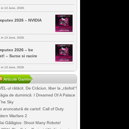
s in 13 June, 2026.
putex 2026 – NVIDIA
s in 13 June, 2026.
putex 2026 – be
et! – Surse si racire
s in 13 June, 2026.
Articole Gaming
EL-ul rătăcit. De Crăciun, liber la „răsfoit”!
ăgia de duminică: I Dreamed Of A Palace
The Sky
o aruncatură de cartof: Call of Duty
dern Warfare 2
ai Gălăgios: Shoot Many Robots!