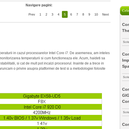
Navigare pagini:
Cele
Prev
1
2
3
4
5
6
7
8
9
10
Next
Com
The
Scri
eraturii in cazul procesoarelor Intel Core i7. De asemenea, am inteles
Com
onitorizarea temperaturii si cum functioneaza ele. Acum, haideti sa
Imp
bilitatii, si cat de mult pot incalzi procesorul. Inainte de a trece in
Spa
 aruncam o privire asupra platformei de test si a metodologiei folosite
Scri
Com
GI
Co
Scri
Com