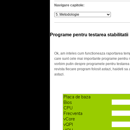
Navigare capitole:
Programe pentru testarea stabilitatii
.
Ok, am inteles cum functioneaza raportarea temp
care sunt cele mai importante programe pentru m
vorbim putin despre programele pentru testarea sta
revista fiecare program folosit astazi, haideti sa
astazi.
.