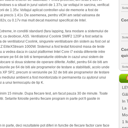
ows s-a situat in jurul valorii de 1.37v, iar voltajul in sarcina, verificat
Scri
lorii de 1.35v. Voltajul aplicat controller-ului de memorie a fost de
mai precis 1.41v. De asemenea, pentru vIOH am setat valoarea de
Com
.82v, cu 0.17v mai mult decat maximul specificat de Intel.
 Extreme, in conditii standard (fara lapping, fara modare a sistemului de
t, ca deobicei, AS5. Ventilatorul Coolink SWIF2 120P a fost setat la
Scri
 de ventilatorul Coolink, singurele ventilatoare din sistem au fost cel al
CZ EliteXStream 1000W. Sistemul a fost testat folosind masa de teste
Com
a vedea daca in cazul platformei Intel Core i7 exista diferente intre
qui
erare pe 64 de biti si temperaturile obtinute in cazul unui sistem de
stocare si doua sisteme de operare diferite. Astfel, pentru 64 de biti am
Scri
iunile pe 64 de biti ale programelor de testare a stabilitatii, acolo unde
ws XP SP2, precum si versiunile pe 32 de biti ale programelor de testare
ra mediului ambient a fost monitorizata in permanenta cu ajutorul unui
i a unui termocuplu de tip K.
LEV
 minim 15 minute. Dupa fiecare test, am facut pauza 30 de minute. Toate
Găl
i. Setarile folosite pentru fiecare program in parte pot fi gasite in
In 
La 
Mo
1 M
 in parte, deci rezultatele pot diferi in functie de fiecare factor care face