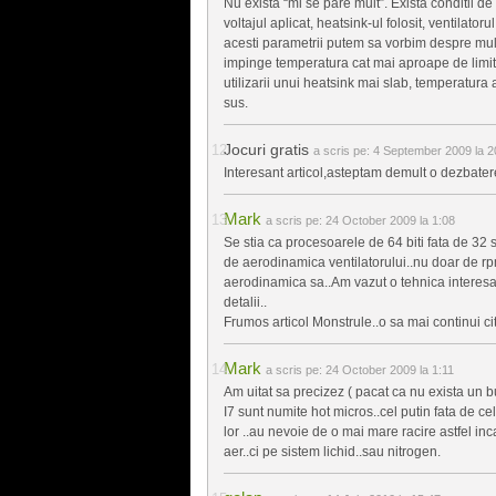
Nu exista “mi se pare mult”. Exista conditii d
voltajul aplicat, heatsink-ul folosit, ventilatoru
acesti parametrii putem sa vorbim despre mult s
impinge temperatura cat mai aproape de limita
utilizarii unui heatsink mai slab, temperatura a
sus.
Jocuri gratis
a scris pe:
4 September 2009 la 2
Interesant articol,asteptam demult o dezbater
Mark
a scris pe:
24 October 2009 la 1:08
Se stia ca procesoarele de 64 biti fata de 32 s
de aerodinamica ventilatorului..nu doar de rpm,
aerodinamica sa..Am vazut o tehnica interesant
detalii..
Frumos articol Monstrule..o sa mai continui citi
Mark
a scris pe:
24 October 2009 la 1:11
Am uitat sa precizez ( pacat ca nu exista un bu
I7 sunt numite hot micros..cel putin fata de cel
lor ..au nevoie de o mai mare racire astfel in
aer..ci pe sistem lichid..sau nitrogen.