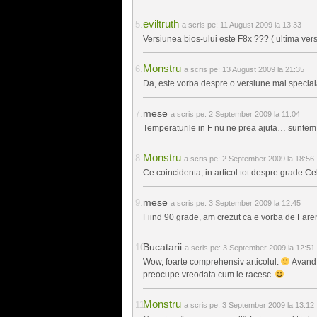
eviltruth
a scris pe:
11 August 2009 la 13:33
Versiunea bios-ului este F8x ??? ( ultima vers
Monstru
a scris pe:
13 August 2009 la 21:35
Da, este vorba despre o versiune mai speciala,
mese
a scris pe:
2 September 2009 la 11:04
Temperaturile in F nu ne prea ajuta… suntem i
Monstru
a scris pe:
2 September 2009 la 18:56
Ce coincidenta, in articol tot despre grade C
mese
a scris pe:
3 September 2009 la 12:45
Fiind 90 grade, am crezut ca e vorba de Faren
Bucatarii
a scris pe:
3 September 2009 la 12:51
Wow, foarte comprehensiv articolul.
Avand 
preocupe vreodata cum le racesc.
Monstru
a scris pe:
3 September 2009 la 13:12