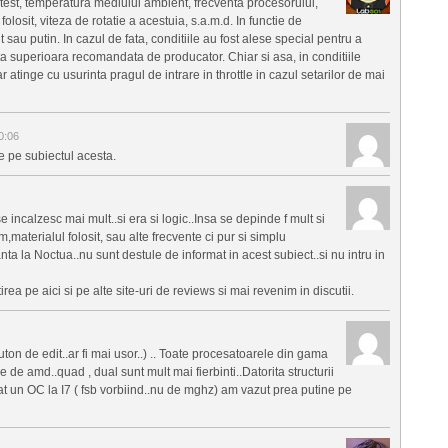
e test, temperatura mediului ambient, frecventa procesorului,
l folosit, viteza de rotatie a acestuia, s.a.m.d. In functie de
au putin. In cazul de fata, conditiile au fost alese special pentru a
 superioara recomandata de producator. Chiar si asa, in conditiile
r atinge cu usurinta pragul de intrare in throttle in cazul setarilor de mai
0:06
e pe subiectul acesta.
e incalzesc mai mult..si era si logic..Insa se depinde f mult si
materialul folosit, sau alte frecvente ci pur si simplu
a la Noctua..nu sunt destule de informat in acest subiect..si nu intru in
rea pe aici si pe alte site-uri de reviews si mai revenim in discutii.
ton de edit..ar fi mai usor..) .. Toate procesatoarele din gama
e de amd..quad , dual sunt mult mai fierbinti..Datorita structurii
cat un OC la I7 ( fsb vorbiind..nu de mghz) am vazut prea putine pe