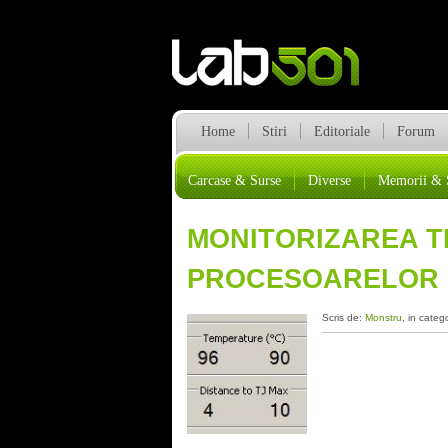
Home
Stiri
Editoriale
Forum
Carcase & Surse
Diverse
Memorii & 
MONITORIZAREA T
PROCESOARELOR I
Scris de:
Monstru
, in categ