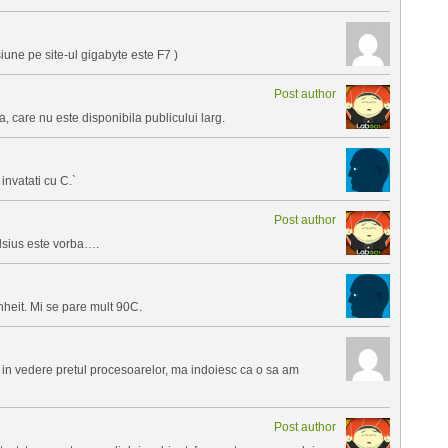
iune pe site-ul gigabyte este F7 )
Post author
 care nu este disponibila publicului larg.
nvatati cu C.`
Post author
elsius este vorba….
heit. Mi se pare mult 90C.
in vedere pretul procesoarelor, ma indoiesc ca o sa am
Post author