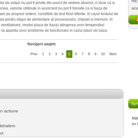
REV
stul de astazi nu pot fi privite din punct de vedere absolut, ci doar ca si
aca
a, valorile obtinute in acest test nu pot fi folosite ca si baza de
 pe propriul sistem, conditiile de test fiind diferite. In cazul testului de
onala pentru etajul de alimentare al procesorului, chipset si memorii. In
 ventilatoare, model placa de baza) atingerea unor temperaturi
e la aparitia unor probleme de functionare in cazul placii de baza.
Navigare pagini:
Prev
1
2
3
4
5
6
7
8
9
10
Next
Syn
 in actiune
Viz
pe 
 Nehalem
vt