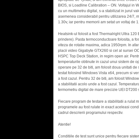
BIOS, si Loadline Calibration – ON. Voltajul in Wind
cu un multimetru digital, s-a stabilizat in jurul va
asemenea considerabil pentru utilizarea 24/7, 
1.30v, iar pentru memorii am setat un voltaj de 1
Heatsink-ul folosit a fost Thermalright Ultra 120
prindere). Pasta termoconductoare folosita, a fos
viteza de rotatie maxima, adica 1950rpm. In afara
placii video Gigabyte GTX260 si cel al sursei O
HSPC Top Deck Station, in regim open air. Pentru 
temperaturile obtinute in cazul unui sistem de op
operare pe 32 de biti, am folosit doua unitati de 
testat folosind Windows Vista x64, precum si vers
a fost cazul. Pentru 32 de biti, am folosit Windo
a stabilitatii acolo unde a fost cazul. Temperatu
termometru digital de mare precizie UEI DT200 s
Fiecare program de testare a stabilitatii a rulat
programele au fost rulate in exact aceleasi conditi
cadrul descrierii programului respectiv.
Atentie!
Conditiile de test sunt unice pentru fiecare sistem