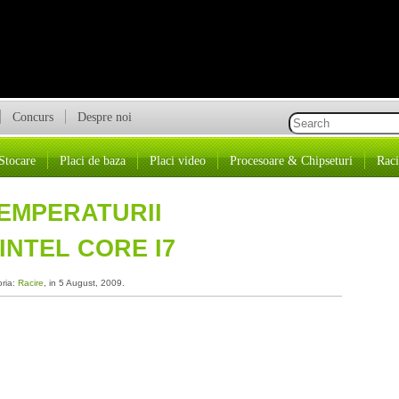
Concurs
Despre noi
Stocare
Placi de baza
Placi video
Procesoare & Chipseturi
Raci
EMPERATURII
NTEL CORE I7
oria:
Racire
, in 5 August, 2009.