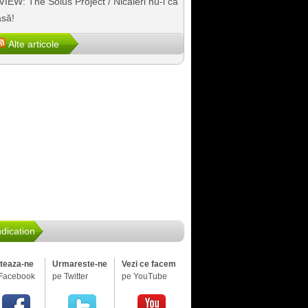
IEW: The Solus Project / Nicăieri nu-i ca
să!
Alte articole
dication
iteaza-ne
Urmareste-ne
Vezi ce facem
Facebook
pe Twitter
pe YouTube