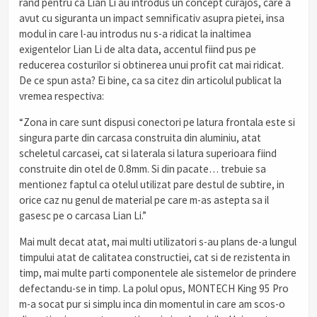
rand pentru ca Lian Li au introdus un concept curajos, care a
avut cu siguranta un impact semnificativ asupra pietei, insa
modul in care l-au introdus nu s-a ridicat la inaltimea
exigentelor Lian Li de alta data, accentul fiind pus pe
reducerea costurilor si obtinerea unui profit cat mai ridicat.
De ce spun asta? Ei bine, ca sa citez din articolul publicat la
vremea respectiva:
“Zona in care sunt dispusi conectori pe latura frontala este si
singura parte din carcasa construita din aluminiu, atat
scheletul carcasei, cat si laterala si latura superioara fiind
construite din otel de 0.8mm. Si din pacate… trebuie sa
mentionez faptul ca otelul utilizat pare destul de subtire, in
orice caz nu genul de material pe care m-as astepta sa il
gasesc pe o carcasa Lian Li.”
Mai mult decat atat, mai multi utilizatori s-au plans de-a lungul
timpului atat de calitatea constructiei, cat si de rezistenta in
timp, mai multe parti componentele ale sistemelor de prindere
defectandu-se in timp. La polul opus, MONTECH King 95 Pro
m-a socat pur si simplu inca din momentul in care am scos-o