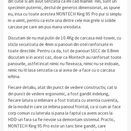
din cutie si am avut senzatia ca imi cad mainile. Hei, sunt un
specimen puternic, destul de generos dimensionat, as spune
eu, insa cu toate acestea MONTECH King 95 Pro pur si simplu
m-a uimit, pentru ca este una dintre cele mai grele si solide
carcase pe care am pus mana vreodata.
Discutam de nu mai putin de 10.4Kg de carcasa mid-tower, cu
sticla securizata de 4mm si panouri din otel ranforsate in
toate directiile. Pentru ca da, tot de panouri SECC de 0.8mm
discutam si in acest caz, doar ca Montech au ranforsat toate
panourile, astfel incat nimic nu flexeaza, nimic nu se indoaie,
nimic nu iti lasa senzatia ca ai avea de-a face cu o carcasa
ieftina.
Fiecare detaliu, atat din punct de vedere constructiv, cat si
din punct de vedere ergonomic, a fost gandit indelung,
fiecare latura si imbinare a fost tratata cu atentia cuvenita,
de la modul in care se imbina panoul frontal, ca si cum ar face
corp comun cu laterala si pana la faptul ca avem acces la
HDD-uri fara sa fie nevoie sa demontam sistemul. Practic,
MONTECH King 95 Pro este un tanc bine gandit, care