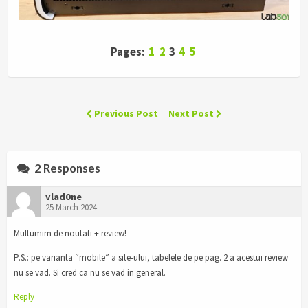
Pages:
1
2
3
4
5
Previous Post
Next Post
2 Responses
vlad0ne
25 March 2024
Multumim de noutati + review!
P.S.: pe varianta “mobile” a site-ului, tabelele de pe pag. 2 a acestui review
nu se vad. Si cred ca nu se vad in general.
Reply