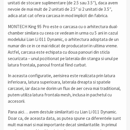
unitati de stocare suplimentare (de 2.5 sau 3.5″), daca avem
nevoie de mai mult de 2 unitati de 2.5″ si 2 unitati de 3.5″,
adica atat cat ofera carcasa in mod implicit din fabrica.
MONTECH King 95 Pro este o carcasa cu o arhitectura dual-
chamber similara cu ceea ce vedeam in urma cu 5 ani in cazul
modelului Lian Li 011 Dynamic, o arhitectura adoptata de un
numar din ce in ce mai ridicat de producatori in ultima vreme.
Astfel, carcasa este echipata cu doua panouri din sticla
securizata – unul pozitionat pe laterala din stanga si unul pe
latura frontala, panoul frontal fiind curbat.
In aceasta configuratie, aerisirea este realizata prin latura
inferioara, latura superioara, laterala dreapta si spatele
carcasei, iar daca ne dorim un flux de aer ceva mai traditional,
putem utiliza latura frontala mesh, inclusa in pachetul cu
accesorii.
Pana aici… avem destule similaritati cu Lian Li 011 Dynamic.
Doar ca, de aceasta data, as putea spune ca diferentele sunt
mult mai mari si mai importante decat similaritatile. In primul