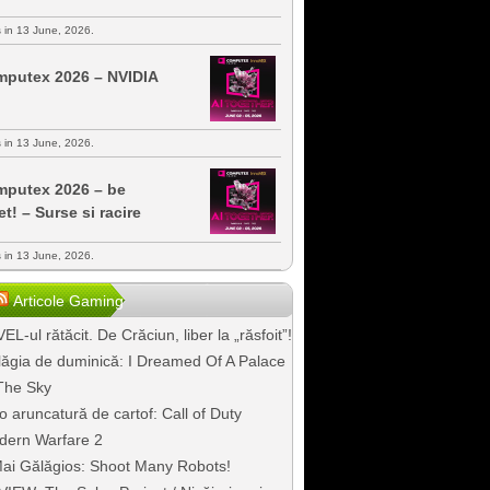
s in 13 June, 2026.
putex 2026 – NVIDIA
s in 13 June, 2026.
putex 2026 – be
et! – Surse si racire
s in 13 June, 2026.
Articole Gaming
EL-ul rătăcit. De Crăciun, liber la „răsfoit”!
ăgia de duminică: I Dreamed Of A Palace
The Sky
o aruncatură de cartof: Call of Duty
dern Warfare 2
ai Gălăgios: Shoot Many Robots!