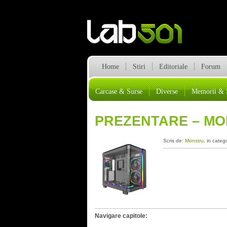
Home
Stiri
Editoriale
Forum
Carcase & Surse
Diverse
Memorii & 
PREZENTARE – MO
Scris de:
Monstru
, in categ
Navigare capitole: