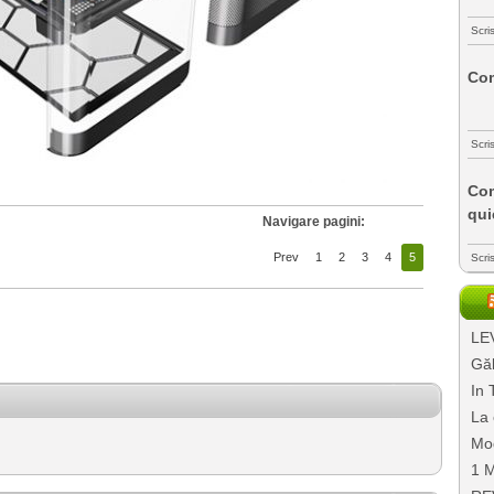
Scri
Com
Scri
Com
qui
Navigare pagini:
Prev
1
2
3
4
5
Scri
LEV
Găl
In 
La 
Mo
1 M