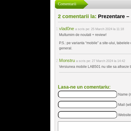
Comentarii
2 comentarii la:
Prezentare –
vlad0ne
a scris pe:
25 March 2024 la 11:18
Multumim de noutati + review!
P.S.: pe varianta “mobile” a site-ului, tabelel
general.
Monstru
a scris pe:
27 March 2024 la 14:42
Versiunea mobile LAB501 nu stie sa afiseze t
Lasa-ne un comentariu:
Name (r
Mail (wi
Website