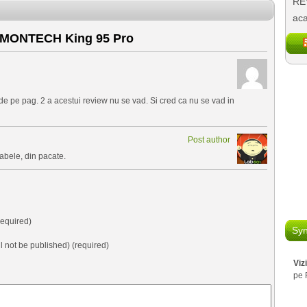
REV
aca
 MONTECH King 95 Pro
e de pe pag. 2 a acestui review nu se vad. Si cred ca nu se vad in
Post author
abele, din pacate.
equired)
Syn
ll not be published) (required)
Viz
pe 