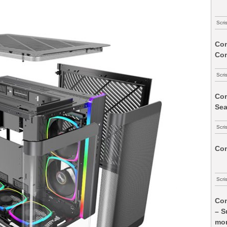
Scri
Com
Co
Scri
Com
Sea
Scri
Com
Scri
Com
– S
mon