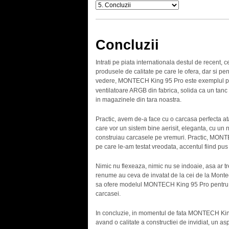
Concluzii
Intrati pe piata internationala destul de recent, 
produsele de calitate pe care le ofera, dar si pent
vedere, MONTECH King 95 Pro este exemplul perfe
ventilatoare ARGB din fabrica, solida ca un tanc 
in magazinele din tara noastra.
Practic, avem de-a face cu o carcasa perfecta atat
care vor un sistem bine aerisit, eleganta, cu un 
construiau carcasele pe vremuri. Practic, MONTE
pe care le-am testat vreodata, accentul fiind pus 
Nimic nu flexeaza, nimic nu se indoaie, asa ar t
renume au ceva de invatat de la cei de la Montec
sa ofere modelul MONTECH King 95 Pro pentru un 
carcasei.
In concluzie, in momentul de fata MONTECH King
avand o calitate a constructiei de invidiat, un as