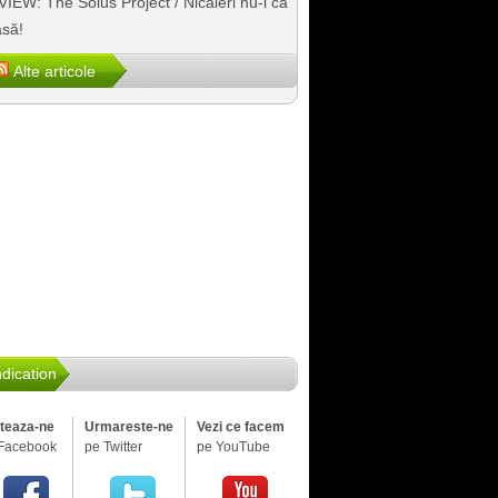
IEW: The Solus Project / Nicăieri nu-i ca
să!
Alte articole
dication
iteaza-ne
Urmareste-ne
Vezi ce facem
Facebook
pe Twitter
pe YouTube