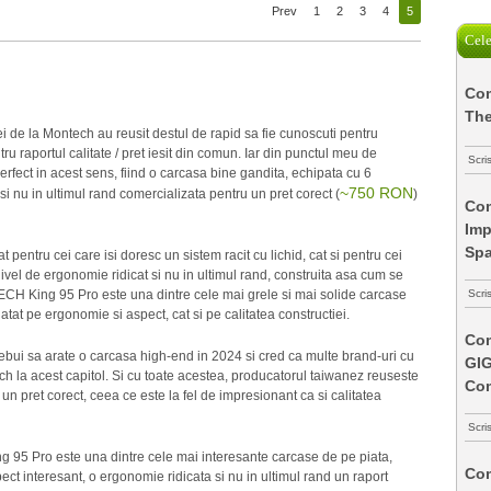
Prev
1
2
3
4
5
Cele
Com
The
cei de la Montech au reusit destul de rapid sa fie cunoscuti pentru
ru raportul calitate / pret iesit din comun. Iar din punctul meu de
Scri
ct in acest sens, fiind o carcasa bine gandita, echipata cu 6
~750 RON
si nu in ultimul rand comercializata pentru un pret corect (
)
Com
Imp
Spa
 pentru cei care isi doresc un sistem racit cu lichid, cat si pentru cei
nivel de ergonomie ridicat si nu in ultimul rand, construita asa cum se
Scri
CH King 95 Pro este una dintre cele mai grele si mai solide carcase
atat pe ergonomie si aspect, cat si pe calitatea constructiei.
Com
rebui sa arate o carcasa high-end in 2024 si cred ca multe brand-uri cu
GI
h la acest capitol. Si cu toate acestea, producatorul taiwanez reuseste
Co
pret corect, ceea ce este la fel de impresionant ca si calitatea
Scri
 95 Pro este una dintre cele mai interesante carcase de pe piata,
Com
pect interesant, o ergonomie ridicata si nu in ultimul rand un raport