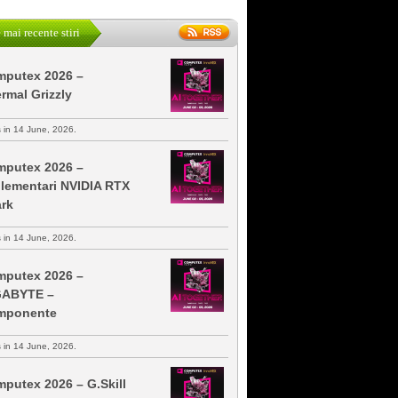
 mai recente stiri
putex 2026 –
rmal Grizzly
s in 14 June, 2026.
putex 2026 –
lementari NVIDIA RTX
rk
s in 14 June, 2026.
putex 2026 –
GABYTE –
mponente
s in 14 June, 2026.
putex 2026 – G.Skill