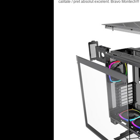
calitate / pret absolut excelent. Bravo Montech!!!