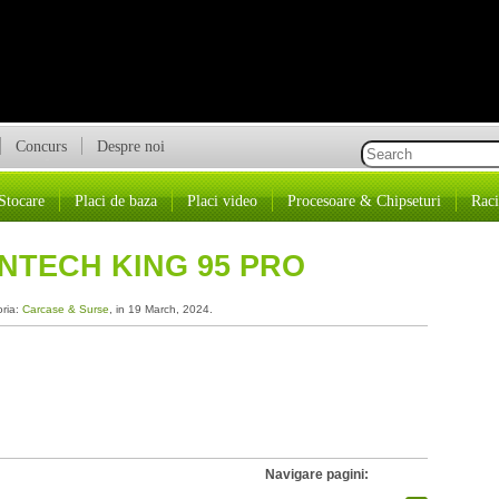
Concurs
Despre noi
Stocare
Placi de baza
Placi video
Procesoare & Chipseturi
Raci
NTECH KING 95 PRO
oria:
Carcase & Surse
, in 19 March, 2024.
Navigare pagini: