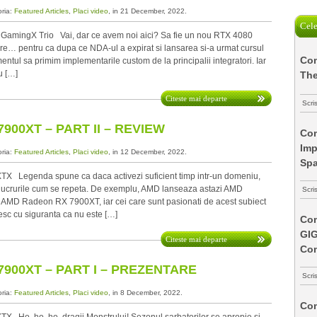
oria:
Featured Articles
,
Placi video
, in 21 December, 2022.
Cele
amingX Trio Vai, dar ce avem noi aici? Sa fie un nou RTX 4080
are… pentru ca dupa ce NDA-ul a expirat si lansarea si-a urmat cursul
Com
entul sa primim implementarile custom de la principalii integratori. Iar
u […]
The
Citeste mai departe
Scri
900XT – PART II – REVIEW
Com
Imp
oria:
Featured Articles
,
Placi video
, in 12 December, 2022.
Spa
Legenda spune ca daca activezi suficient timp intr-un domeniu,
 lucrurile cum se repeta. De exemplu, AMD lanseaza astazi AMD
Scri
MD Radeon RX 7900XT, iar cei care sunt pasionati de acest subiect
esc cu siguranta ca nu este […]
Com
GI
Citeste mai departe
Co
900XT – PART I – PREZENTARE
Scri
oria:
Featured Articles
,
Placi video
, in 8 December, 2022.
Com