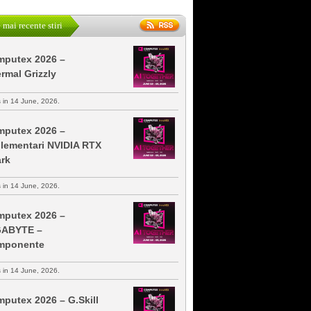
 mai recente stiri
putex 2026 –
rmal Grizzly
s in 14 June, 2026.
putex 2026 –
lementari NVIDIA RTX
rk
s in 14 June, 2026.
putex 2026 –
GABYTE –
mponente
s in 14 June, 2026.
putex 2026 – G.Skill