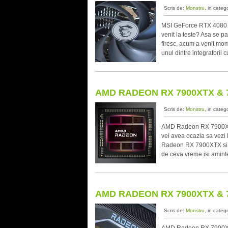
Scris de:
Monstru
, in categ
MSI GeForce RTX 4080 G
venit la teste? Asa se p
firesc, acum a venit mom
unul dintre integratorii c
AMD RADEON RX 7900XTX & 7
Scris de:
Monstru
, in categ
AMD Radeon RX 7900XTX 
vei avea ocazia sa vezi
Radeon RX 7900XTX si A
de ceva vreme isi amint
AMD RADEON RX 7900XTX & 7
Scris de:
Monstru
, in categ