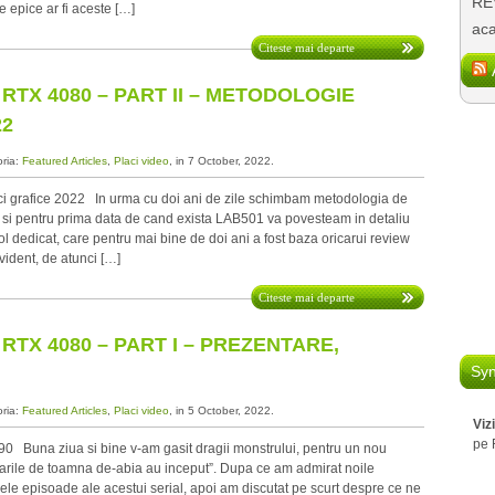
REV
e epice ar fi aceste […]
aca
Citeste mai departe
RTX 4080 – PART II – METODOLOGIE
22
oria:
Featured Articles
,
Placi video
, in 7 October, 2022.
ci grafice 2022 In urma cu doi ani de zile schimbam metodologia de
ce si pentru prima data de cand exista LAB501 va povesteam in detaliu
ol dedicat, care pentru mai bine de doi ani a fost baza oricarui review
vident, de atunci […]
Citeste mai departe
RTX 4080 – PART I – PREZENTARE,
Syn
oria:
Featured Articles
,
Placi video
, in 5 October, 2022.
Viz
pe 
 Buna ziua si bine v-am gasit dragii monstrului, pentru un nou
sarile de toamna de-abia au inceput”. Dupa ce am admirat noile
le episoade ale acestui serial, apoi am discutat pe scurt despre ce ne