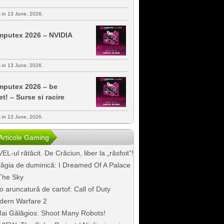
s in 13 June, 2026.
putex 2026 – NVIDIA
s in 13 June, 2026.
putex 2026 – be
et! – Surse si racire
s in 13 June, 2026.
Articole Gaming
EL-ul rătăcit. De Crăciun, liber la „răsfoit”!
ăgia de duminică: I Dreamed Of A Palace
The Sky
o aruncatură de cartof: Call of Duty
dern Warfare 2
ai Gălăgios: Shoot Many Robots!