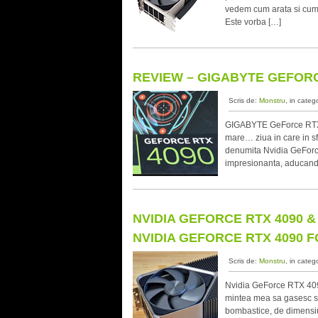
vedem cum arata si cum 
Este vorba […]
REVIEW – GIGABYTE GEFORC
Scris de:
Monstru
, in categ
GIGABYTE GeForce RTX 4
mare… ziua in care in s
denumita Nvidia GeForce
impresionanta, aducand 
NVIDIA GEFORCE RTX 4090 & 
NVIDIA GEFORCE RTX 4090 
Scris de:
Monstru
, in categ
Nvidia GeForce RTX 409
mintea mea sa gasesc sou
bombastice, de dimensiu