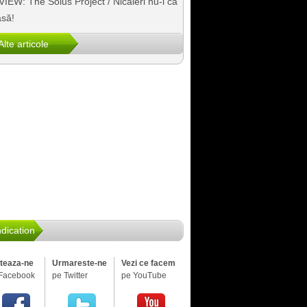
IEW: The Solus Project / Nicăieri nu-i ca
să!
Alte articole
dication
iteaza-ne
Urmareste-ne
Vezi ce facem
Facebook
pe Twitter
pe YouTube