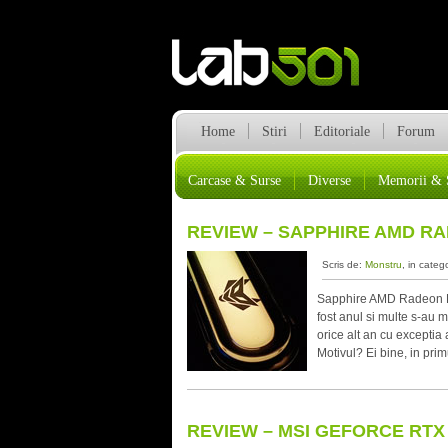
Home
Stiri
Editoriale
Forum
Carcase & Surse
Diverse
Memorii & 
REVIEW – SAPPHIRE AMD RA
Scris de:
Monstru
, in categ
Sapphire AMD Radeon R
fost anul si multe s-au
orice alt an cu exceptia
Motivul? Ei bine, in pri
REVIEW – MSI GEFORCE RTX