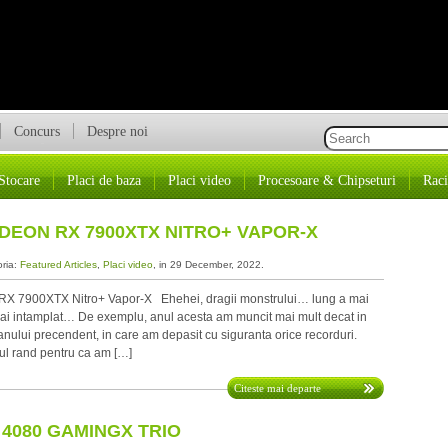
Concurs
Despre noi
Stocare
Placi de baza
Placi video
Procesoare & Chipseturi
Raci
DEON RX 7900XTX NITRO+ VAPOR-X
oria:
Featured Articles
,
Placi video
, in 29 December, 2022.
X 7900XTX Nitro+ Vapor-X Ehehei, dragii monstrului… lung a mai
 mai intamplat… De exemplu, anul acesta am muncit mai mult decat in
 anului precendent, in care am depasit cu siguranta orice recorduri.
mul rand pentru ca am […]
Citeste mai departe
 4080 GAMINGX TRIO