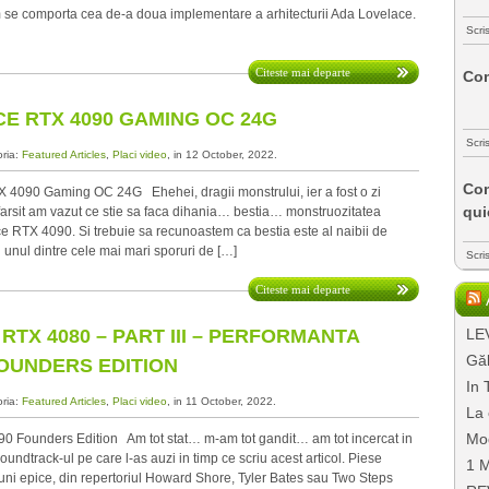
se comporta cea de-a doua implementare a arhitecturii Ada Lovelace.
Scri
Citeste mai departe
Com
E RTX 4090 GAMING OC 24G
Scri
oria:
Featured Articles
,
Placi video
, in 12 October, 2022.
Com
090 Gaming OC 24G Ehehei, dragii monstrului, ier a fost o zi
qui
farsit am vazut ce stie sa faca dihania… bestia… monstruozitatea
 RTX 4090. Si trebuie sa recunoastem ca bestia este al naibii de
unul dintre cele mai mari sporuri de […]
Scri
Citeste mai departe
RTX 4080 – PART III – PERFORMANTA
LEV
Găl
FOUNDERS EDITION
In 
oria:
Featured Articles
,
Placi video
, in 11 October, 2022.
La 
Mo
0 Founders Edition Am tot stat… m-am tot gandit… am tot incercat in
ndtrack-ul pe care l-as auzi in timp ce scriu acest articol. Piese
1 M
ni epice, din repertoriul Howard Shore, Tyler Bates sau Two Steps