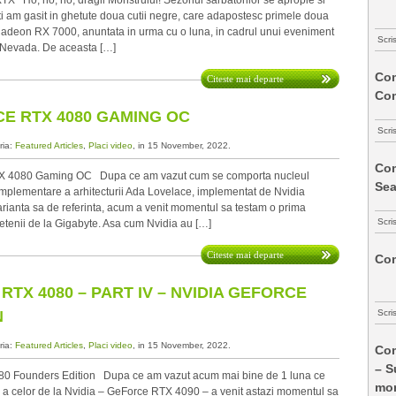
Ho, ho, ho, dragii Monstrului! Sezonul sarbatorilor se apropie si
i am gasit in ghetute doua cutii negre, care adapostesc primele doua
adeon RX 7000, anuntata in urma cu o luna, in cadrul unui eveniment
Scri
 Nevada. De aceasta […]
Com
Citeste mai departe
Co
E RTX 4080 GAMING OC
Scri
ria:
Featured Articles
,
Placi video
, in 15 November, 2022.
Com
 4080 Gaming OC Dupa ce am vazut cum se comporta nucleul
Sea
plementare a arhitecturii Ada Lovelace, implementat de Nvidia
ianta sa de referinta, acum a venit momentul sa testam o prima
Scri
ietenii de la Gigabyte. Asa cum Nvidia au […]
Citeste mai departe
Com
RTX 4080 – PART IV – NVIDIA GEFORCE
N
Scri
ria:
Featured Articles
,
Placi video
, in 15 November, 2022.
Com
– S
0 Founders Edition Dupa ce am vazut acum mai bine de 1 luna ce
mon
e a celor de la Nvidia – GeForce RTX 4090 – a venit astazi momentul sa