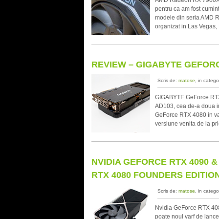
AMD Radeon RX 7900XTX 
pentru ca am fost cumint
modele din seria AMD R
organizat in Las Vegas,
REVIEW – GIGABYTE GEFORC
Scris de:
matose
, in catego
GIGABYTE GeForce RTX
AD103, cea de-a doua im
GeForce RTX 4080 in var
versiune venita de la pr
NVIDIA GEFORCE RTX 4090 & 
RTX 4080 FOUNDERS EDITIO
Scris de:
matose
, in catego
Nvidia GeForce RTX 408
poate noul varf de lanc