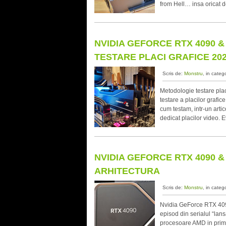
from Hell… insa oricat d
NVIDIA GEFORCE RTX 4090 & 
TESTARE PLACI GRAFICE 20
Scris de:
Monstru
, in categ
Metodologie testare pla
testare a placilor grafi
cum testam, intr-un artic
dedicat placilor video. E
NVIDIA GEFORCE RTX 4090 & 
ARHITECTURA
Scris de:
Monstru
, in categ
Nvidia GeForce RTX 4090
episod din serialul “lan
procesoare AMD in prime