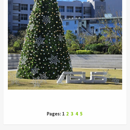
Pages: 1
2
3
4
5