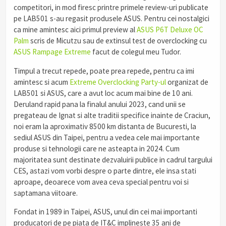
competitori, in mod firesc printre primele review-uri publicate
pe LAB501 s-au regasit produsele ASUS. Pentru cei nostalgici
ca mine amintesc aici primul preview al
ASUS P6T Deluxe OC
Palm
scris de Micutzu sau de extinsul test de overclocking cu
ASUS Rampage Extreme
facut de colegul meu Tudor.
Timpul a trecut repede, poate prea repede, pentru ca imi
amintesc si acum
Extreme Overclocking Party-ul
organizat de
LAB501 si ASUS, care a avut loc acum mai bine de 10 ani.
Deruland rapid pana la finalul anului 2023, cand unii se
pregateau de Ignat si alte traditii specifice inainte de Craciun,
noi eram la aproximativ 8500 km distanta de Bucuresti, la
sediul ASUS din Taipei, pentru a vedea cele mai importante
produse si tehnologii care ne asteapta in 2024. Cum
majoritatea sunt destinate dezvaluirii publice in cadrul targului
CES, astazi vom vorbi despre o parte dintre, ele insa stati
aproape, deoarece vom avea ceva special pentru voi si
saptamana viitoare.
Fondat in 1989 in Taipei, ASUS, unul din cei mai importanti
producatori de pe piata de IT&C implineste 35 ani de