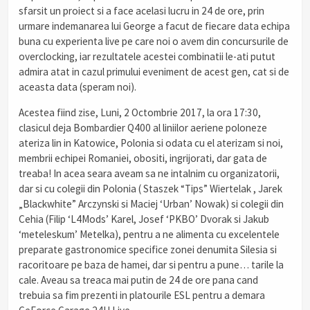
sfarsit un proiect si a face acelasi lucru in 24 de ore, prin
urmare indemanarea lui George a facut de fiecare data echipa
buna cu experienta live pe care noi o avem din concursurile de
overclocking, iar rezultatele acestei combinatii le-ati putut
admira atat in cazul primului eveniment de acest gen, cat si de
aceasta data (speram noi).
Acestea fiind zise, Luni, 2 Octombrie 2017, la ora 17:30,
clasicul deja Bombardier Q400 al liniilor aeriene poloneze
ateriza lin in Katowice, Polonia si odata cu el aterizam si noi,
membrii echipei Romaniei, obositi, ingrijorati, dar gata de
treaba! In acea seara aveam sa ne intalnim cu organizatorii,
dar si cu colegii din Polonia ( Staszek “Tips” Wiertelak , Jarek
„Blackwhite” Arczynski si Maciej ‘Urban’ Nowak) si colegii din
Cehia (Filip ‘L4Mods’ Karel, Josef ‘PKBO’ Dvorak si Jakub
‘meteleskum’ Metelka), pentru a ne alimenta cu excelentele
preparate gastronomice specifice zonei denumita Silesia si
racoritoare pe baza de hamei, dar si pentru a pune… tarile la
cale. Aveau sa treaca mai putin de 24 de ore pana cand
trebuia sa fim prezenti in platourile ESL pentru a demara