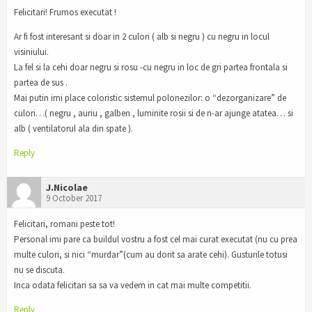
Felicitari! Frumos executat !
Ar fi fost interesant si doar in 2 culori ( alb si negru ) cu negru in locul
visiniului.
La fel si la cehi doar negru si rosu -cu negru in loc de gri partea frontala si
partea de sus .
Mai putin imi place coloristic sistemul polonezilor: o “dezorganizare” de
culori…( negru , auriu , galben , luminite rosii si de n-ar ajunge atatea… si
alb ( ventilatorul ala din spate ).
Reply
J.Nicolae
9 October 2017
Felicitari, romani peste tot!
Personal imi pare ca buildul vostru a fost cel mai curat executat (nu cu prea
multe culori, si nici “murdar”(cum au dorit sa arate cehi). Gusturile totusi
nu se discuta.
Inca odata felicitari sa sa va vedem in cat mai multe competitii.
Reply