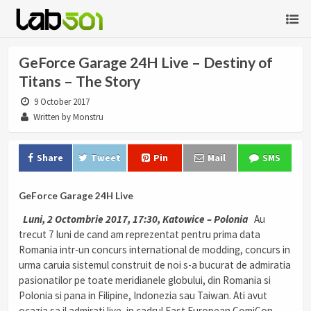
GeForce Garage 24H Live – Destiny of
Titans – The Story
9 October 2017
Written by Monstru
Share
Tweet
Pin
Mail
SMS
GeForce Garage 24H Live
Luni, 2 Octombrie 2017, 17:30, Katowice – Polonia
Au
trecut 7 luni de cand am reprezentat pentru prima data
Romania intr-un concurs international de modding, concurs in
urma caruia sistemul construit de noi s-a bucurat de admiratia
pasionatilor pe toate meridianele globului, din Romania si
Polonia si pana in Filipine, Indonezia sau Taiwan. Ati avut
ocazia sa il admirati live, in cadrul East European ComiCon