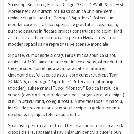
Samsung, Seasonic, Fractal Design, GSkill, DeWalt, Stanley si
Morele.net). As indrazni totusi sa spun ca un mare merit ii
revine colegului nostru, George “Papa Jock” Poteca, un
modder care nu s-a lasat speriat de greutati si dezamagiri,
punand pasiune in fiecare proiect construit pana acum, fiind
astfel clar atat pentru noi cat si pentru Nvidia ca avem un
modder capabil sa ne reprezinte pe scenele mondiale.
Si poate, cu modestie si drag, imi permit sa spun ca si noi,
echipa LAB501, am avut un merit in acest sens, oferindu-i lui
George suportul tehnic atat in tara cat si in afara ei,
cimentand astfel ceea ce astazi este cunoscut drept Team
ROMANIA, cu George “Papa Jock” Poteca in rolul principal
(modder), subsemnatul Tudor “Monstru” Badica in rolul de
suport (overclocker, modder secund si organizator al echipei)
si nu in ultimul rand, colegul nostru Matei “matose” Mihatoiu,
in rolul de prezentator si suport al echipei in grele momente
de oboseala, impas tehnic sau creativ.
Spun asta pentru ca exista o diferenta enorma intre a avea la
dispozitie zile, saptamani sau chiar luni pentru a duce la bun