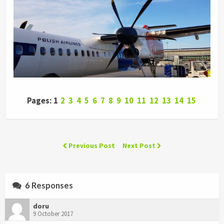
Pages: 1
2
3
4
5
6
7
8
9
10
11
12
13
14
15
Previous Post
Next Post
6 Responses
doru
9 October 2017