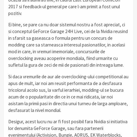
2017 si feedback-ul general pe care l-am primit a fost unul
pozitiv.
Ei bine, se pare ca nu doar sistemul nostru a fost apreciat, ci
si conceptul GeForce Garage 24H Live, cei de la Nvidia reusind
in sfarsit sa gaseasca o formula pentru un concurs de
modding care sa starneasca interesul pasionatilor, in acelasi
mod in care, in vremuri imemoriale, concursurile de
overclocking aveau acoperire mondiala, fiind urmarite cu
sufletul la gura de zeci de mii de pasionati din intreaga lume.
Si daca vremurile de aur ale overclocking-ului competitional au
apus de mult, iar noi am reusit performanta de a desfasura
tricolorul acolo sus, la varful ierarhiei, modding-ul se bucura
acum de o popularitate din ce in ce mai ridicata, iar noi
asistam la primii pasi in directia unui turneu de larga amploare,
desfasurat la nivel mondial.
Desigur, acest lucru nu ar fi fost posibil fara Nvidia si initiativa
lor denumita GeForce Garage, sau fara partenerii
evenimentului (Activision, Bungie, AORUS, EK Waterblocks,