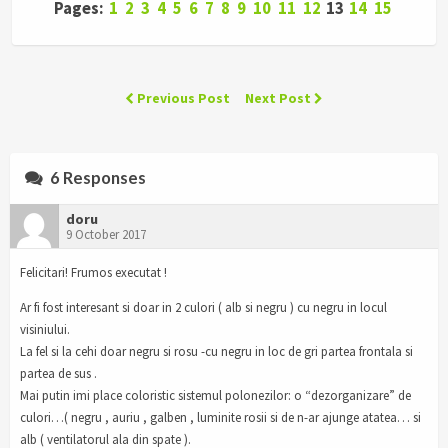
Pages:
1
2
3
4
5
6
7
8
9
10
11
12
13
14
15
Previous Post
Next Post
6 Responses
doru
9 October 2017
Felicitari! Frumos executat !
Ar fi fost interesant si doar in 2 culori ( alb si negru ) cu negru in locul
visiniului.
La fel si la cehi doar negru si rosu -cu negru in loc de gri partea frontala si
partea de sus .
Mai putin imi place coloristic sistemul polonezilor: o “dezorganizare” de
culori…( negru , auriu , galben , luminite rosii si de n-ar ajunge atatea… si
alb ( ventilatorul ala din spate ).