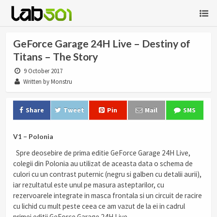
GeForce Garage 24H Live – Destiny of
Titans – The Story
9 October 2017
Written by Monstru
Share
Tweet
Pin
Mail
SMS
V1 – Polonia
Spre deosebire de prima editie GeForce Garage 24H Live,
colegii din Polonia au utilizat de aceasta data o schema de
culori cu un contrast puternic (negru si galben cu detalii aurii),
iar rezultatul este unul pe masura asteptarilor, cu
rezervoarele integrate in masca frontala si un circuit de racire
cu lichid cu mult peste ceea ce am vazut de la ei in cadrul
primei editii GeForce Garage 24H Live.