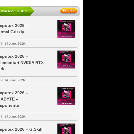
 mai recente stiri
putex 2026 –
rmal Grizzly
s in 14 June, 2026.
putex 2026 –
lementari NVIDIA RTX
rk
s in 14 June, 2026.
putex 2026 –
GABYTE –
mponente
s in 14 June, 2026.
putex 2026 – G.Skill