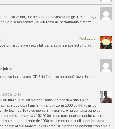
e frumos sa visam, dar pe cand un review la un gtx 1060 de 3g?
 de 6g e semnificativa, iar diferenta de performanta e foarte
Post author
5
de prinsi cu atatea activitati pana acum incat efectiv nu am
ntjob-ul.
e cumva faultat acest CPU de faptul ca nu beneficiaza de quad-
 2016 la 13:20
ri au trimis 1070 cu memorii samsung.acestea rulau bine
 apriape 300 gb/s transfer intrand in zona 1080 cu ddrx5.in loc
ltimile loturi de 1070 cu memorii micron care nu sunt asa bune pt
u memorii samsung la 2152 9200.mi se pare nedrept pentru cei ce
ajati sa cunpere mizeria de 1080 mai scumpa cu mult si performanta
 de postat oficial monstrule?.fii corect si informeaza oamenii.problema e