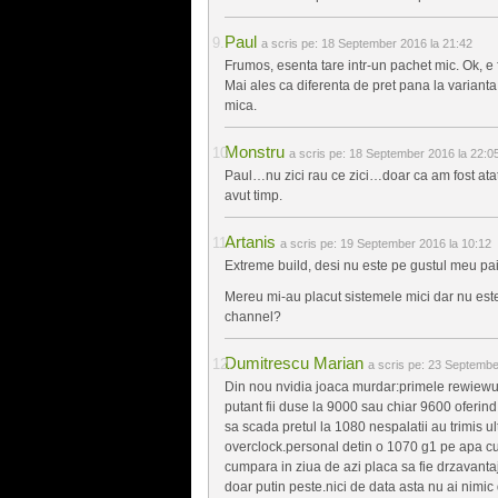
Paul
a scris pe:
18 September 2016 la 21:42
Frumos, esenta tare intr-un pachet mic. Ok, 
Mai ales ca diferenta de pret pana la varianta
mica.
Monstru
a scris pe:
18 September 2016 la 22:0
Paul…nu zici rau ce zici…doar ca am fost atat 
avut timp.
Artanis
a scris pe:
19 September 2016 la 10:12
Extreme build, desi nu este pe gustul meu pai
Mereu mi-au placut sistemele mici dar nu est
channel?
Dumitrescu Marian
a scris pe:
23 September
Din nou nvidia joaca murdar:primele rewiewu
putant fii duse la 9000 sau chiar 9600 oferind
sa scada pretul la 1080 nespalatii au trimis u
overclock.personal detin o 1070 g1 pe apa c
cumpara in ziua de azi placa sa fie drzavant
doar putin peste.nici de data asta nu ai nimic