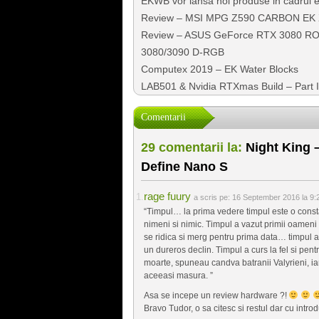
EKWB vor lansa noi produse in cadrul e
Review – MSI MPG Z590 CARBON EK 
Review – ASUS GeForce RTX 3080 ROG
3080/3090 D-RGB
Computex 2019 – EK Water Blocks
LAB501 & Nvidia RTXmas Build – Part I –
Comentarii
29 comentarii la:
Night King –
Define Nano S
rage fuury
a scris pe:
16 September 2016 la 9:
“Timpul… la prima vedere timpul este o consta
nimeni si nimic. Timpul a vazut primii oameni 
se ridica si merg pentru prima data… timpul
un dureros declin. Timpul a curs la fel si pentr
moarte, spuneau candva batranii Valyrieni, iar
aceeasi masura. ”
Asa se incepe un review hardware ?!
Bravo Tudor, o sa citesc si restul dar cu int