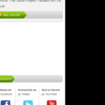
IEW: The Solus Project / Nicăieri nu-i ca
să!
Alte articole
dication
iteaza-ne
Urmareste-ne
Vezi ce facem
Facebook
pe Twitter
pe YouTube