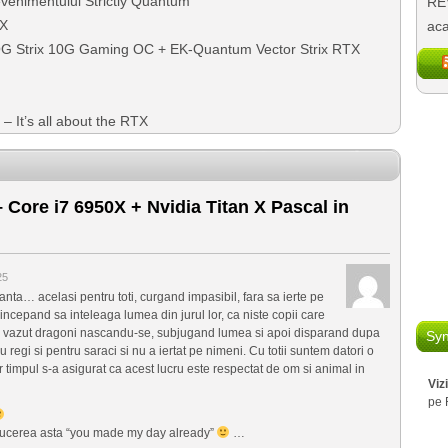
venimentului Strictly Quantum
REV
X
aca
 Strix 10G Gaming OC + EK-Quantum Vector Strix RTX
 It’s all about the RTX
 Core i7 6950X + Nvidia Titan X Pascal in
25
nta… acelasi pentru toti, curgand impasibil, fara sa ierte pe
incepand sa inteleaga lumea din jurul lor, ca niste copii care
 a vazut dragoni nascandu-se, subjugand lumea si apoi disparand dupa
Syn
u regi si pentru saraci si nu a iertat pe nimeni. Cu totii suntem datori o
 timpul s-a asigurat ca acest lucru este respectat de om si animal in
Viz
pe 
roducerea asta “you made my day already”
…