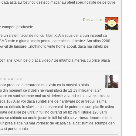
e data asta au fost hoti destepti macar au oferit specificatiile de pe cutie
Post author
1
 le cumperi produsele…
re un sistem facut de noi cu Titan X. Am spus de la bun inceput ca
i AMD este o gluma, motiv pentru care nici nu il testez. Am atins 2200
ew-ul de lansare…nothing to write home about, daca ma intrebi pe
t fi alte IC-uri pe o placa video? Se intampla mereu, cu orice placa
 2016 la 15:58
mpar produsele deoarece nu exista ca la masini o piata
i din moment ce il detin ne vand placi de 12 13 milioane la 24
pa ce ca sunt scumpe mai au si defecte vazand ca se overclockeaza
ca 1070.iar voi daca sunteti site de hardware pc ar trebuii sa mai
or cu ridicatu in slavi.iar cat despre cat de puternice sunt placile astea
te detaliile pe ultra in full hd.curand 60 hz va fii istorie 120 va fii
vea se chinuie cu unele jocuri in full hd.stiu ce vorbesc deoarece detin
mult prea slabe.nu mai vorbesc de 4k.asa ca la cat sunt de scumpe gen
 ca si performanta