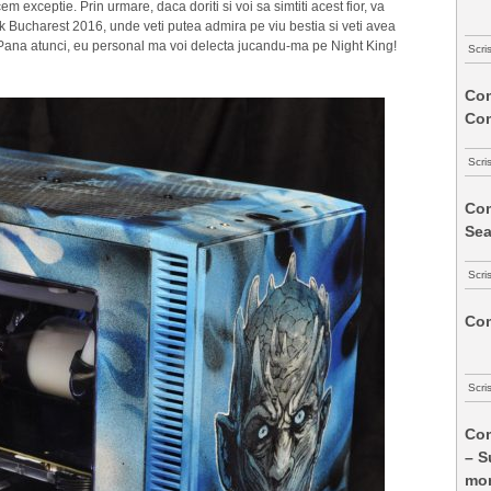
m exceptie. Prin urmare, daca doriti si voi sa simtiti acest fior, va
 Bucharest 2016, unde veti putea admira pe viu bestia si veti avea
. Pana atunci, eu personal ma voi delecta jucandu-ma pe Night King!
Scri
Com
Co
Scri
Com
Sea
Scri
Com
Scri
Com
– S
mon