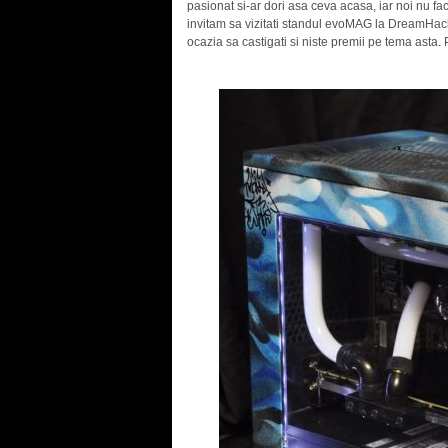
pasionat si-ar dori asa ceva acasa, iar noi nu face
invitam sa vizitati standul evoMAG la DreamHack
ocazia sa castigati si niste premii pe tema asta