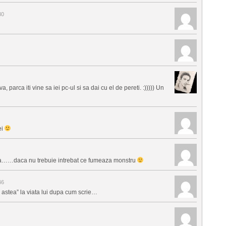
30
parca iti vine sa iei pc-ul si sa dai cu el de pereti. :))))) Un
ei
erea……daca nu trebuie intrebat ce fumeaza monstru
46
 astea” la viata lui dupa cum scrie…