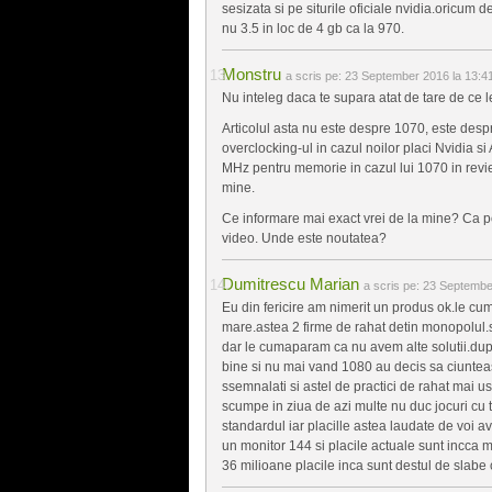
sesizata si pe siturile oficiale nvidia.oricum d
nu 3.5 in loc de 4 gb ca la 970.
Monstru
a scris pe:
23 September 2016 la 13:4
Nu inteleg daca te supara atat de tare de ce
Articolul asta nu este despre 1070, este desp
overclocking-ul in cazul noilor placi Nvidia s
MHz pentru memorie in cazul lui 1070 in revi
mine.
Ce informare mai exact vrei de la mine? Ca po
video. Unde este noutatea?
Dumitrescu Marian
a scris pe:
23 September
Eu din fericire am nimerit un produs ok.le cu
mare.astea 2 firme de rahat detin monopolul.s
dar le cumaparam ca nu avem alte solutii.du
bine si nu mai vand 1080 au decis sa ciunteas
ssemnalati si astel de practici de rahat mai us
scumpe in ziua de azi multe nu duc jocuri cu toa
standardul iar placille astea laudate de voi a
un monitor 144 si placile actuale sunt incca 
36 milioane placile inca sunt destul de slabe