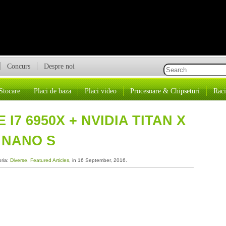
Concurs
Despre noi
Stocare
Placi de baza
Placi video
Procesoare & Chipseturi
Raci
 I7 6950X + NVIDIA TITAN X
 NANO S
oria:
Diverse
,
Featured Articles
, in 16 September, 2016.