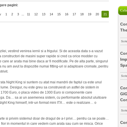
gare pagini:
Cele
v
1
2
3
...
11
12
13
14
15
16
17
18
19
20
21
Com
The
Scri
ei, vestind venirea iernii si a frigului. Si de aceasta data s-a vazut
Com
constructori de masini super rapide si cred ca orice modder cu
Imp
care ar arata mai bine daca ar fi modificate. Pe de alta parte, singurul
Spa
a nu am avut la dispozitie numai fitting-uri si adaptoare cromate, pentru
rivit.
Scri
ata Night King si suntem cu atat mai mandrii de faptul ca este unul
lume. Desigur, nu este greu sa construiesti un astfel de sistem in
Com
de 1700 Euro, o placa video de 1300 Euro si componente care
GI
anga. Da… sa ai un asemenea sistem, cu performante absolut uluitoare
Co
 Night King himself, intr-un format mini ITX… este o realizare… o
Scri
rte si privim sistemul doar de dragul de a-l privi… pentru ca se poate…
Com
fior in momentul in care vedem cum arata sau cum se misca. Orice