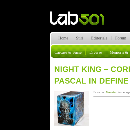
Home
Stiri
Editoriale
Forum
Carcase & Surse
Diverse
Memorii & 
NIGHT KING – CORE
PASCAL IN DEFINE
Scris de:
Monstru
, in categ