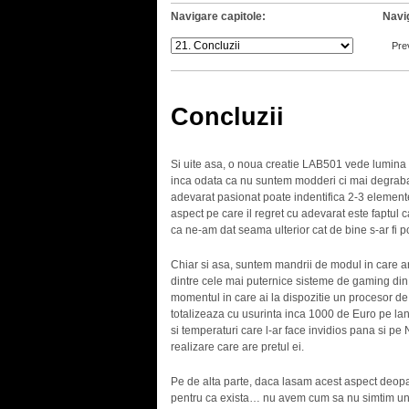
Navigare capitole:
Navi
Pre
Concluzii
Si uite asa, o noua creatie LAB501 vede lumina zil
inca odata ca nu suntem modderi ci mai degraba 
adevarat pasionat poate indentifica 2-3 elemente 
aspect pe care il regret cu adevarat este faptul c
ca ne-am dat seama ulterior cat de bine s-ar fi pot
Chiar si asa, suntem mandrii de modul in care ar
dintre cele mai puternice sisteme de gaming din 
momentul in care ai la dispozitie un procesor 
totalizeaza cu usurinta inca 1000 de Euro pe l
si temperaturi care l-ar face invidios pana si pe
realizare care are pretul ei.
Pe de alta parte, daca lasam acest aspect deopa
pentru ca exista… nu avem cum sa nu simtim un 