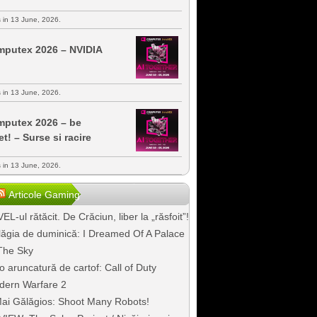
s in 13 June, 2026.
putex 2026 – NVIDIA
s in 13 June, 2026.
putex 2026 – be
et! – Surse si racire
s in 13 June, 2026.
Articole Gaming
EL-ul rătăcit. De Crăciun, liber la „răsfoit”!
ăgia de duminică: I Dreamed Of A Palace
The Sky
o aruncatură de cartof: Call of Duty
dern Warfare 2
ai Gălăgios: Shoot Many Robots!