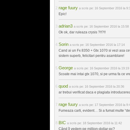
rage fuury
a scris pe:
16 September 2016 la 9:
Epic!
adrian3
a scris pe:
16 September 2016 la 15:58
Ok ok, dar ruleaza crysis ?!!?!!
Sorin
a scris pe:
16 September 2016 la 17:14
Cand ai un Fx 8350 + Gtx 1070 si vezi asa ceva, 
sistem superb, felicitari pentru asamblare!
George
a scris pe:
16 September 2016 la 19:19
Scoate mai intai gtx 1070, si pe urma fa ce vr
quod
a scris pe:
16 September 2016 la 20:36
ar trebui verificat daca e plagiata introduc
rage fuury
a scris pe:
17 September 2016 la 9:
Fumeaza carti, evident… Si a fumat multe “de
BIC
a scris pe:
18 September 2016 la 11:42
Când îl vedem pe million-dollar-pc?