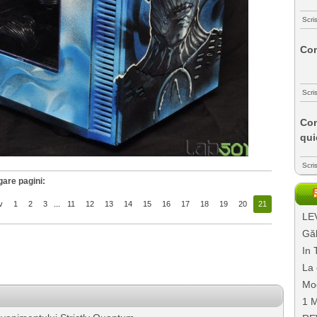
Scri
Com
Scri
Com
qui
Scri
gare pagini:
v
1
2
3
...
11
12
13
14
15
16
17
18
19
20
21
LEV
Găl
In 
La 
Mo
1 M