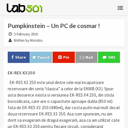
Pumpkinstein – Un PC de cosmar !
5 February 2016
Written by Monstru
Share
Tweet
Pin
Mail
SMS
EK-RES X3 250
EK-RES X3 250 este unul dintre cele mai incapatoare
rezervoare din seria “clasica” a celor de la EKWB (X3). Spun
asta deoarece exista si versiunea EK-RES X4 250, din sticla
borosilicata, care are o capacitate aproape dubla (850 ml)
fata de EK-RES X3 250 (440ml), dar costa putin mai mult decat
doua rezervoare EK-RES X3 250. Asa cum spuneam, nu am
dorit sa exageram de dragul exagerarii, asa ca am utilizat cate
un EK-RES X3 250 pentru fiecare circuit, considerand