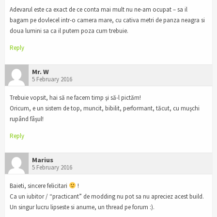
Adevarul este ca exact de ce conta mai mult nu ne-am ocupat – sa il
bagam pe dovlecel intr-o camera mare, cu cativa metri de panza neagra si
doua lumini sa ca il putem poza cum trebuie.
Reply
Mr. W
5 February 2016
Trebuie vopsit, hai să ne facem timp şi să-l pictăm!
Oricum, e un sistem de top, muncit, bibilit, performant, tăcut, cu muşchi
rupând fâşul!
Reply
Marius
5 February 2016
Baieti, sincere felicitari
!
Ca un iubitor / “practicant” de modding nu pot sa nu apreciez acest build.
Un singur lucru lipseste si anume, un thread pe forum :).