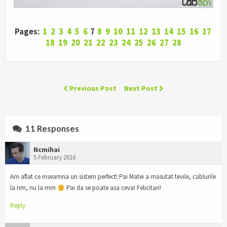
Pages:
1
2
3
4
5
6
7
8
9
10
11
12
13
14
15
16
17
18
19
20
21
22
23
24
25
26
27
28
Previous Post
Next Post
11 Responses
Ncmihai
5 February 2016
Am aflat ce inseamna un sistem perfect! Pai Matei a masutat tevile, cablurile
la nm, nu la mm
Pai da se poate asa ceva! Felicitari!
Reply