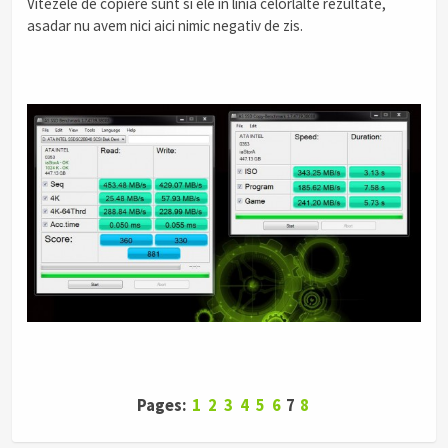
Vitezele de copiere sunt si ele in linia celorlalte rezultate,
asadar nu avem nici aici nimic negativ de zis.
Pages:
1
2
3
4
5
6
7
8