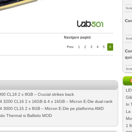
Scri
Com
Navigare pagini:
Scri
Prev
1
2
3
4
5
6
Com
qui
Scri
LEV
00 CL18 2 x 8GB – Crucial strikes back
Găl
DR4 3200 CL16 2 x 16GB & 4 x 16GB – Micron E-Die dual-rank
In 
DR4 3000 CL15 2 x 8GB – Micron E-Die pe platforma AMD
La 
tix Thermal si Ballistix MOD
Mo
1 M