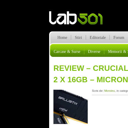
Home
Stiri
Editoriale
Forum
Carcase & Surse
Diverse
Memorii & 
REVIEW – CRUCIAL
2 X 16GB – MICRON
Scris de:
Monstru
, in categ