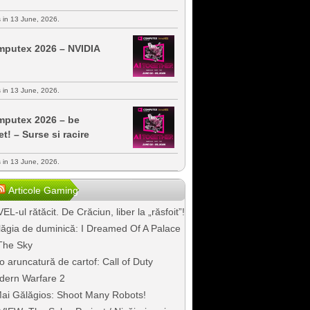
s in 13 June, 2026.
putex 2026 – NVIDIA
s in 13 June, 2026.
putex 2026 – be
et! – Surse si racire
s in 13 June, 2026.
Articole Gaming
EL-ul rătăcit. De Crăciun, liber la „răsfoit”!
ăgia de duminică: I Dreamed Of A Palace
The Sky
o aruncatură de cartof: Call of Duty
dern Warfare 2
ai Gălăgios: Shoot Many Robots!