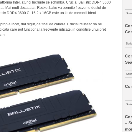
latforma Intel, atunci lucrurile se schimba, Crucial Ballistix DDR4 3600
t. Mai mult decat atat, Rocket Lake va permite frecvente destul de
llistix DDR4 3600 CL16 2 x 16GB este un kit de memorii ideal.
Scri
opie incet, dar sigur, de final de cariera, Crucial reusesc sa ne
Com
cata care pot functiona la frecvente ridicate, in conditiile unui pret
Co
can.
Scri
Com
Sea
Scri
Com
Scri
Com
– S
mon