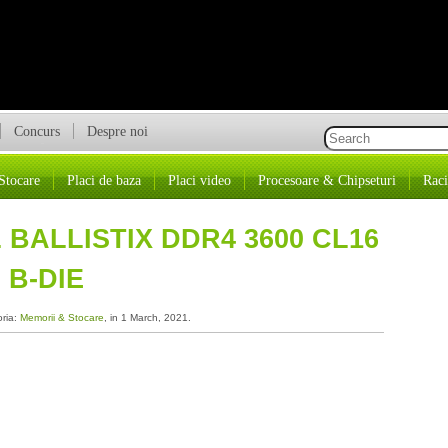
Concurs
Despre noi
Stocare
Placi de baza
Placi video
Procesoare & Chipseturi
Raci
 BALLISTIX DDR4 3600 CL16
 B-DIE
oria:
Memorii & Stocare
, in 1 March, 2021.