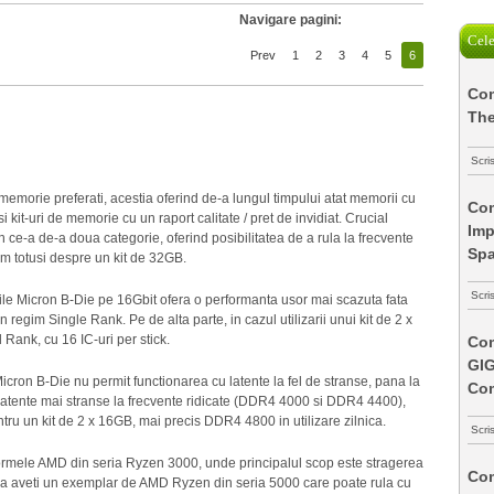
Navigare pagini:
Cele
Prev
1
2
3
4
5
6
Com
The
Scri
memorie preferati, acestia oferind de-a lungul timpului atat memorii cu
Com
 kit-uri de memorie cu un raport calitate / pret de invidiat. Crucial
Imp
ce-a de-a doua categorie, oferind posibilitatea de a rula la frecvente
Spa
tam totusi despre un kit de 32GB.
Scri
rile Micron B-Die pe 16Gbit ofera o performanta usor mai scazuta fata
 regim Single Rank. Pe de alta parte, in cazul utilizarii unui kit de 2 x
Rank, cu 16 IC-uri per stick.
Com
GI
Micron B-Die nu permit functionarea cu latente la fel de stranse, pana la
Co
 latente mai stranse la frecvente ridicate (DDR4 4000 si DDR4 4400),
ntru un kit de 2 x 16GB, mai precis DDR4 4800 in utilizare zilnica.
Scri
ormele AMD din seria Ryzen 3000, unde principalul scop este stragerea
Com
a aveti un exemplar de AMD Ryzen din seria 5000 care poate rula cu