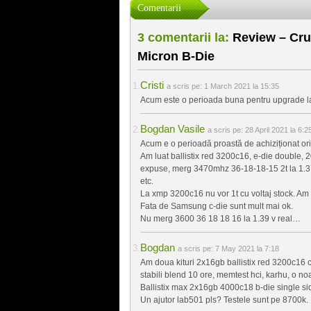
Comentarii
3 comentarii la:
Review – Cruc
Micron B-Die
Cristi
a scris pe:
1 March 2021 la 15:35
Acum este o perioada buna pentru upgrade 
Bogdan Vasile
a scris pe:
28 April 2021 la 6:2
Acum e o perioadă proastă de achiziționat or
Am luat ballistix red 3200c16, e-die double, 
expuse, merg 3470mhz 36-18-18-15 2t la 1.375v
etc.
La xmp 3200c16 nu vor 1t cu voltaj stock. Am t
Fata de Samsung c-die sunt mult mai ok.
Nu merg 3600 36 18 18 16 la 1.39 v real…
Bogdan
a scris pe:
7 May 2021 la 7:18
Am doua kituri 2x16gb ballistix red 3200c16
stabili blend 10 ore, memtest hci, karhu, o noa
Ballistix max 2x16gb 4000c18 b-die single si
Un ajutor lab501 pls? Testele sunt pe 8700k.