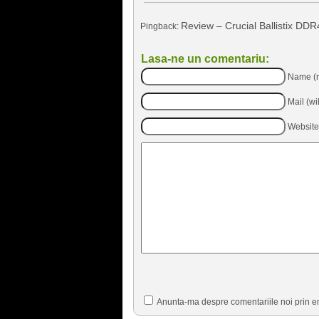
Review – Crucial Ballistix DDR
Pingback:
Lasa-ne un comentariu:
Name (r
Mail (wi
Website
Anunta-ma despre comentariile noi prin e