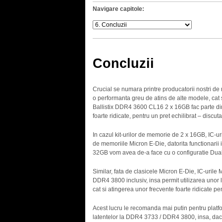
Navigare capitole:
Concluzii
Crucial se numara printre producatorii nostri de 
o performanta greu de atins de alte modele, cat si
Ballistix DDR4 3600 CL16 2 x 16GB fac parte din 
foarte ridicate, pentru un pret echilibrat – discu
In cazul kit-urilor de memorie de 2 x 16GB, IC-u
de memoriile Micron E-Die, datorita functionarii in
32GB vom avea de-a face cu o configuratie Dual 
Similar, fata de clasicele Micron E-Die, IC-urile 
DDR4 3800 inclusiv, insa permit utilizarea unor
cat si atingerea unor frecvente foarte ridicate pe
Acest lucru le recomanda mai putin pentru platf
latentelor la DDR4 3733 / DDR4 3800, insa, dac