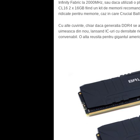
Infinity Fabric la 2000MHz, sau daca utilizati o p
CL16 2 x 16GB fiind un kit de memorii recomanda
ridicate pentru memorie, caz in care Crucial Ba
Cu alte cuvinte, chiar daca generatia DDR4 se apr
uimeasca din nou, lansand IC-uri cu densitate ridi
convenabil. O alta reusita pentru gigantul ameri