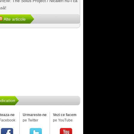
IEW: The Solus Project / Nicăieri nu-i ca
să!
Alte articole
dication
iteaza-ne
Urmareste-ne
Vezi ce facem
Facebook
pe Twitter
pe YouTube