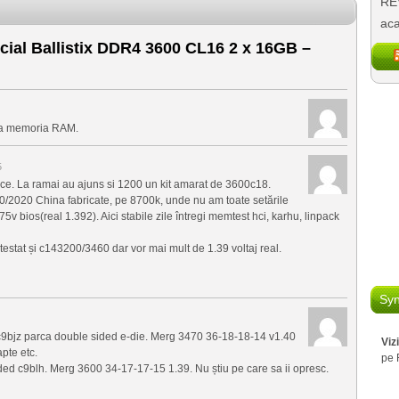
REV
aca
ial Ballistix DDR4 3600 CL16 2 x 16GB –
la memoria RAM.
5
ice. La ramai au ajuns si 1200 un kit amarat de 3600c18.
20/2020 China fabricate, pe 8700k, unde nu am toate setările
 bios(real 1.392). Aici stabile zile întregi memtest hci, karhu, linpack
estat și c143200/3460 dar vor mai mult de 1.39 voltaj real.
Syn
 c9bjz parca double sided e-die. Merg 3470 36-18-18-14 v1.40
Viz
pte etc.
pe 
ded c9blh. Merg 3600 34-17-17-15 1.39. Nu știu pe care sa ii opresc.