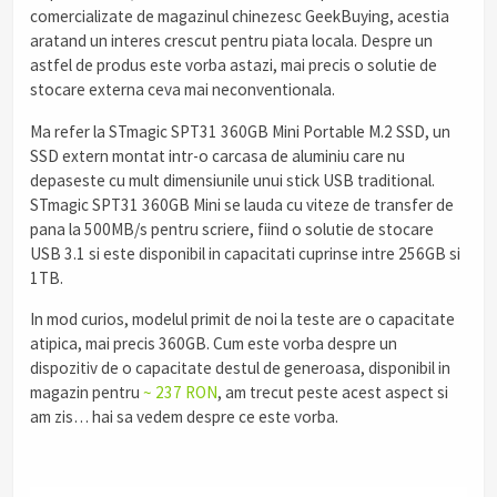
comercializate de magazinul chinezesc GeekBuying, acestia
aratand un interes crescut pentru piata locala. Despre un
astfel de produs este vorba astazi, mai precis o solutie de
stocare externa ceva mai neconventionala.
Ma refer la STmagic SPT31 360GB Mini Portable M.2 SSD, un
SSD extern montat intr-o carcasa de aluminiu care nu
depaseste cu mult dimensiunile unui stick USB traditional.
STmagic SPT31 360GB Mini se lauda cu viteze de transfer de
pana la 500MB/s pentru scriere, fiind o solutie de stocare
USB 3.1 si este disponibil in capacitati cuprinse intre 256GB si
1TB.
In mod curios, modelul primit de noi la teste are o capacitate
atipica, mai precis 360GB. Cum este vorba despre un
dispozitiv de o capacitate destul de generoasa, disponibil in
magazin pentru
~ 237 RON
, am trecut peste acest aspect si
am zis… hai sa vedem despre ce este vorba.