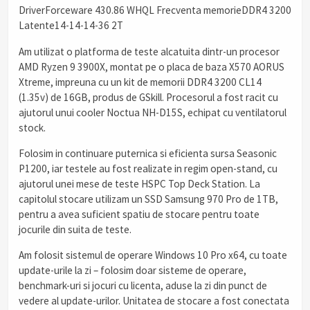
DriverForceware 430.86 WHQL Frecventa memorieDDR4 3200
Latente14-14-14-36 2T
Am utilizat o platforma de teste alcatuita dintr-un procesor
AMD Ryzen 9 3900X, montat pe o placa de baza X570 AORUS
Xtreme, impreuna cu un kit de memorii DDR4 3200 CL14
(1.35v) de 16GB, produs de GSkill. Procesorul a fost racit cu
ajutorul unui cooler Noctua NH-D15S, echipat cu ventilatorul
stock.
Folosim in continuare puternica si eficienta sursa Seasonic
P1200, iar testele au fost realizate in regim open-stand, cu
ajutorul unei mese de teste HSPC Top Deck Station. La
capitolul stocare utilizam un SSD Samsung 970 Pro de 1TB,
pentru a avea suficient spatiu de stocare pentru toate
jocurile din suita de teste.
Am folosit sistemul de operare Windows 10 Pro x64, cu toate
update-urile la zi – folosim doar sisteme de operare,
benchmark-uri si jocuri cu licenta, aduse la zi din punct de
vedere al update-urilor. Unitatea de stocare a fost conectata