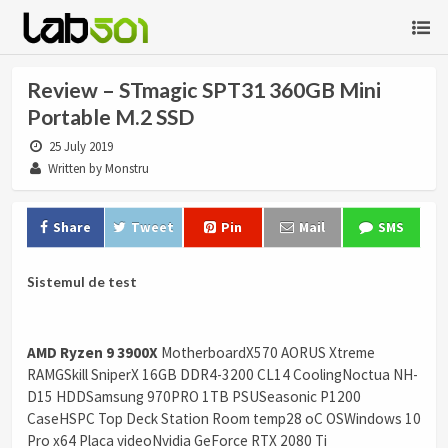
Review – STmagic SPT31 360GB Mini
Portable M.2 SSD
25 July 2019
Written by Monstru
Share
Tweet
Pin
Mail
SMS
Sistemul de test
AMD Ryzen 9 3900X
MotherboardX570 AORUS Xtreme
RAMGSkill SniperX 16GB DDR4-3200 CL14 CoolingNoctua NH-
D15 HDDSamsung 970PRO 1TB PSUSeasonic P1200
CaseHSPC Top Deck Station Room temp28 oC OSWindows 10
Pro x64 Placa videoNvidia GeForce RTX 2080 Ti