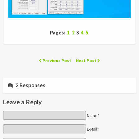
Pages:
1
2
3
4
5
Previous Post
Next Post
2 Responses
Leave a Reply
Name*
E-Mail*