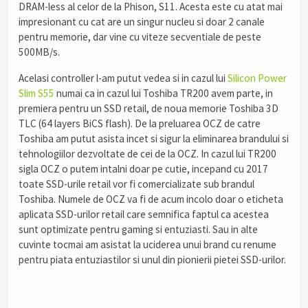
DRAM-less al celor de la Phison, S11. Acesta este cu atat mai
impresionant cu cat are un singur nucleu si doar 2 canale
pentru memorie, dar vine cu viteze secventiale de peste
500MB/s.
Acelasi controller l-am putut vedea si in cazul lui
Silicon Power
Slim S55
numai ca in cazul lui Toshiba TR200 avem parte, in
premiera pentru un SSD retail, de noua memorie Toshiba 3D
TLC (64 layers BiCS flash). De la preluarea OCZ de catre
Toshiba am putut asista incet si sigur la eliminarea brandului si
tehnologiilor dezvoltate de cei de la OCZ. In cazul lui TR200
sigla OCZ o putem intalni doar pe cutie, incepand cu 2017
toate SSD-urile retail vor fi comercializate sub brandul
Toshiba. Numele de OCZ va fi de acum incolo doar o eticheta
aplicata SSD-urilor retail care semnifica faptul ca acestea
sunt optimizate pentru gaming si entuziasti. Sau in alte
cuvinte tocmai am asistat la uciderea unui brand cu renume
pentru piata entuziastilor si unul din pionierii pietei SSD-urilor.