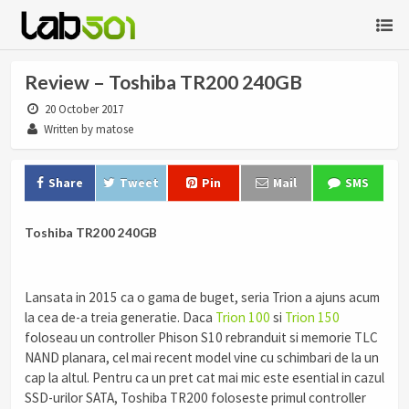
Review – Toshiba TR200 240GB
20 October 2017
Written by matose
Share
Tweet
Pin
Mail
SMS
Toshiba TR200 240GB
Lansata in 2015 ca o gama de buget, seria Trion a ajuns acum
la cea de-a treia generatie. Daca
Trion 100
si
Trion 150
foloseau un controller Phison S10 rebranduit si memorie TLC
NAND planara, cel mai recent model vine cu schimbari de la un
cap la altul. Pentru ca un pret cat mai mic este esential in cazul
SSD-urilor SATA, Toshiba TR200 foloseste primul controller