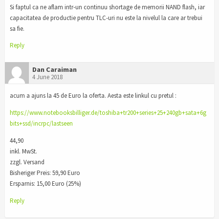
Si faptul ca ne aflam intr-un continuu shortage de memorii NAND flash, iar
capacitatea de productie pentru TLC-uri nu este la nivelul la care ar trebui
sa fie.
Reply
Dan Caraiman
4 June 2018
acum a ajuns la 45 de Euro la oferta. Aesta este linkul cu pretul :
https://www.notebooksbilliger.de/toshiba+tr200+series+25+240gb+sata+6g
bits+ssd/incrpc/lastseen
44,90
inkl. MwSt.
zzgl. Versand
Bisheriger Preis: 59,90 Euro
Ersparnis: 15,00 Euro (25%)
Reply