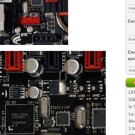
Scri
Com
Scri
Com
qui
Scri
LEV
Găl
In 
La 
Mo
1 M