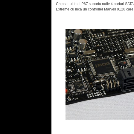
Chipset-ul Intel P67 suporta nativ 4 porturi SAT
Extreme cu inca un controller Marvell 9128 care
.
.