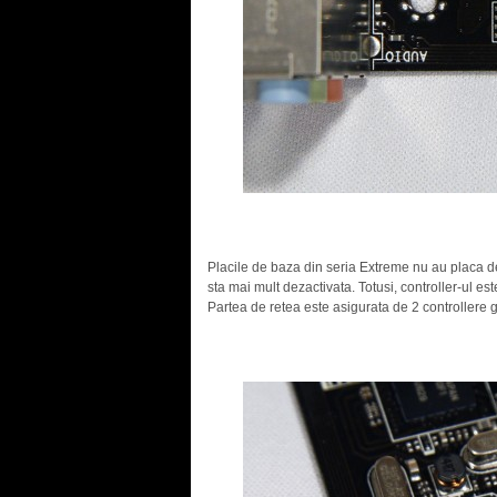
.
Placile de baza din seria Extreme nu au placa de
sta mai mult dezactivata. Totusi, controller-ul e
Partea de retea este asigurata de 2 controllere gi
.