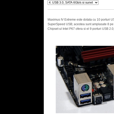
Maximus IV Extreme este dotata cu 10 porturi US
SuperSpeed USB; acestea sunt amplasate 8 pe ba
Chipset-ul Intel P67 ofera si el 9 porturi USB 2.
.