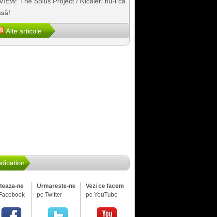
IEW: The Solus Project / Nicăieri nu-i ca
să!
Alte articole
dication
iteaza-ne
Urmareste-ne
Vezi ce facem
Facebook
pe Twitter
pe YouTube