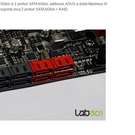
A 3Gb/s si 2 porturi SATA 6Gb/s; aditional, ASUS a dotat Maximus IV
 suporta inca 2 porturi SATA 6Gb/s + RAID.