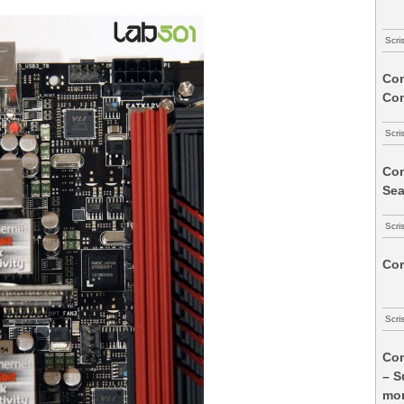
Scri
Com
Co
Scri
Com
Sea
Scri
Com
Scri
Com
– S
mon