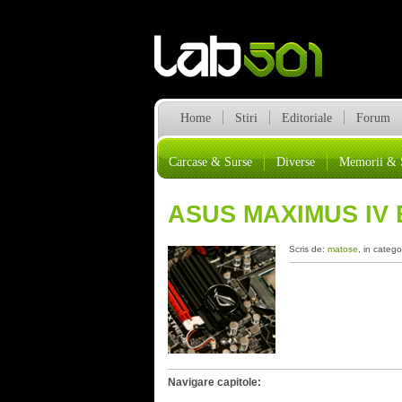
Home
Stiri
Editoriale
Forum
Carcase & Surse
Diverse
Memorii & 
ASUS MAXIMUS IV
Scris de:
matose
, in catego
Navigare capitole: