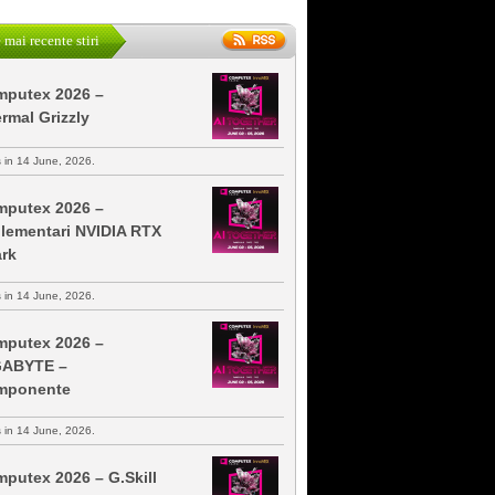
 mai recente stiri
putex 2026 –
rmal Grizzly
s in 14 June, 2026.
putex 2026 –
lementari NVIDIA RTX
rk
s in 14 June, 2026.
putex 2026 –
GABYTE –
mponente
s in 14 June, 2026.
putex 2026 – G.Skill