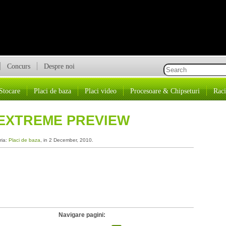
Concurs
Despre noi
Stocare
Placi de baza
Placi video
Procesoare & Chipseturi
Raci
 EXTREME PREVIEW
ria:
Placi de baza
, in 2 December, 2010.
Navigare pagini: