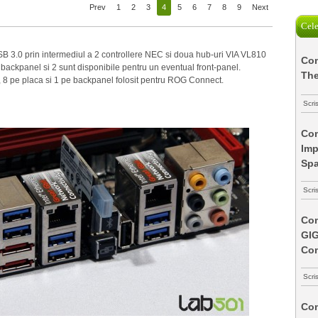
Prev
1
2
3
4
5
6
7
8
9
Next
Cele
B 3.0 prin intermediul a 2 controllere NEC si doua hub-uri VIA VL810
Com
ckpanel si 2 sunt disponibile pentru un eventual front-panel.
The
0, 8 pe placa si 1 pe backpanel folosit pentru ROG Connect.
Scri
Com
Imp
Spa
Scri
Com
GI
Co
Scri
Com