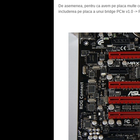
De asemenea, pentru ca avem pe placa multe con
includerea pe placa a unui bridge PCIe v1.0 -> PC
.