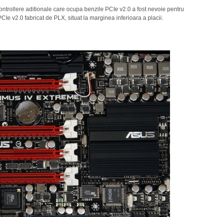
trollere aditionale care ocupa benzile PCIe v2.0 a fost nevoie pentru
Ie v2.0 fabricat de PLX, situat la marginea inferioara a placii.