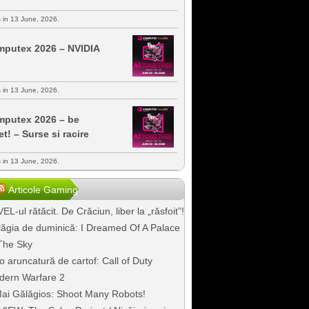
s in 13 June, 2026.
putex 2026 – NVIDIA
s in 13 June, 2026.
putex 2026 – be
et! – Surse si racire
s in 13 June, 2026.
Articole Gaming
EL-ul rătăcit. De Crăciun, liber la „răsfoit”!
ăgia de duminică: I Dreamed Of A Palace
The Sky
o aruncatură de cartof: Call of Duty
dern Warfare 2
ai Gălăgios: Shoot Many Robots!