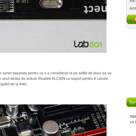
REV
aca
 sunet separata pentru ca s-a considerat ca pe astfel de placi ea va
ste unul destul de actual: Realtek ALC889 cu suport pentru 8 canale.
gabit de la Intel.
Syn
Viz
pe 