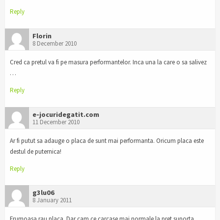
Reply
Florin
8 December 2010
Cred ca pretul va fi pe masura performantelor. Inca una la care o sa salivez
…
Reply
e-jocuridegatit.com
11 December 2010
Ar fi putut sa adauge o placa de sunt mai performanta. Oricum placa este
destul de puternica!
Reply
g3lu06
8 January 2011
Frumoasa rau placa. Dar cam ce carcase mai normale la pret suporta