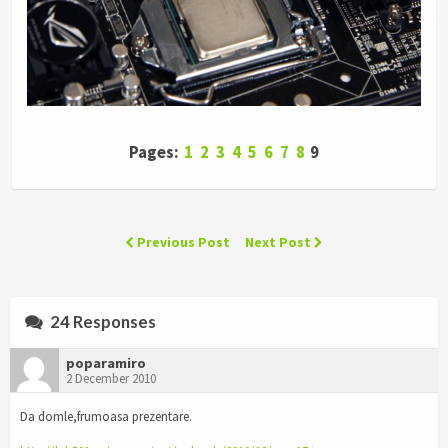
Pages:
1
2
3
4
5
6
7
8
9
Previous Post
Next Post
24 Responses
poparamiro
2 December 2010
Da domle,frumoasa prezentare.