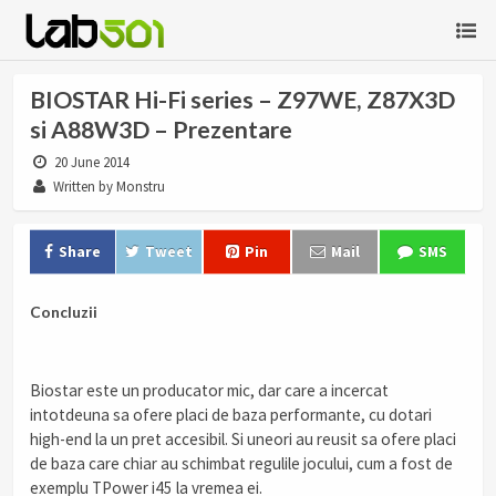
BIOSTAR Hi-Fi series – Z97WE, Z87X3D
si A88W3D – Prezentare
20 June 2014
Written by Monstru
Share
Tweet
Pin
Mail
SMS
Concluzii
Biostar este un producator mic, dar care a incercat
intotdeuna sa ofere placi de baza performante, cu dotari
high-end la un pret accesibil. Si uneori au reusit sa ofere placi
de baza care chiar au schimbat regulile jocului, cum a fost de
exemplu TPower i45 la vremea ei.