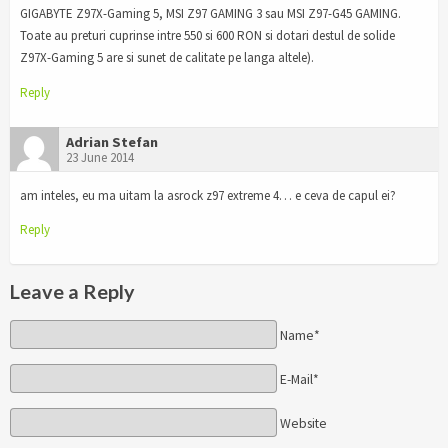
GIGABYTE Z97X-Gaming 5, MSI Z97 GAMING 3 sau MSI Z97-G45 GAMING.
Toate au preturi cuprinse intre 550 si 600 RON si dotari destul de solide
Z97X-Gaming 5 are si sunet de calitate pe langa altele).
Reply
Adrian Stefan
23 June 2014
am inteles, eu ma uitam la asrock z97 extreme 4… e ceva de capul ei?
Reply
Leave a Reply
Name*
E-Mail*
Website