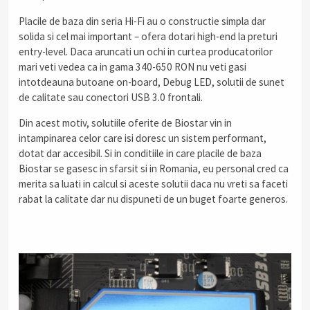
Placile de baza din seria Hi-Fi au o constructie simpla dar
solida si cel mai important – ofera dotari high-end la preturi
entry-level. Daca aruncati un ochi in curtea producatorilor
mari veti vedea ca in gama 340-650 RON nu veti gasi
intotdeauna butoane on-board, Debug LED, solutii de sunet
de calitate sau conectori USB 3.0 frontali.
Din acest motiv, solutiile oferite de Biostar vin in
intampinarea celor care isi doresc un sistem performant,
dotat dar accesibil. Si in conditiile in care placile de baza
Biostar se gasesc in sfarsit si in Romania, eu personal cred ca
merita sa luati in calcul si aceste solutii daca nu vreti sa faceti
rabat la calitate dar nu dispuneti de un buget foarte generos.