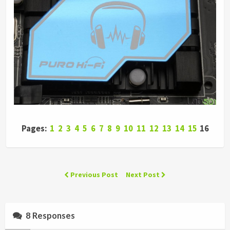
Pages:
1
2
3
4
5
6
7
8
9
10
11
12
13
14
15
16
Previous Post
Next Post
8 Responses