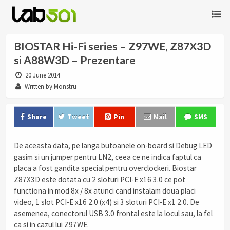
BIOSTAR Hi-Fi series – Z97WE, Z87X3D
si A88W3D – Prezentare
20 June 2014
Written by Monstru
Share
Tweet
Pin
Mail
SMS
De aceasta data, pe langa butoanele on-board si Debug LED
gasim si un jumper pentru LN2, ceea ce ne indica faptul ca
placa a fost gandita special pentru overclockeri. Biostar
Z87X3D este dotata cu 2 sloturi PCI-E x16 3.0 ce pot
functiona in mod 8x / 8x atunci cand instalam doua placi
video, 1 slot PCI-E x16 2.0 (x4) si 3 sloturi PCI-E x1 2.0. De
asemenea, conectorul USB 3.0 frontal este la locul sau, la fel
ca si in cazul lui Z97WE.