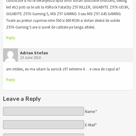
cunoscute si nu te deranjeaza lipsa unor dotari (butoane onboard, debug
led etc) poti sa te uiti la ASRock Fatal1ty Z97 KILLER, GIGABYTE Z97X-UD3H,
GIGABYTE Z97X-Gaming 5, MSI Z97 GAMING 3 sau MSI Z97-G45 GAMING.
Toate au preturi cuprinse intre 550 si 600 RON si dotari destul de solide
Z97X-Gaming 5 are si sunet de calitate pe langa altele).
Reply
Adrian Stefan
23 June 2014
am inteles, eu ma uitam la asrock z97 extreme 4… e ceva de capul ei?
Reply
Leave a Reply
Name*
E-Mail*