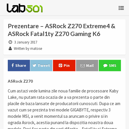
Prezentare – ASRock Z270 Extreme4 &
ASRock Fatal1ty Z270 Gaming K6
3 January 2017
Written by matose
Share
Tweet
Pin
Mail
SMS
ASRock Z270
Cum astazi vede lumina zile noua familie de procesoare Kaby
Lake, nu putam rata ocazia de a va prezenta o parte din
placile de baza lansate de producatorii cunoscuti. Dupa ce am
vazut cum se prezinta trei modele GIGABYTE, respectiv 3
modele MSI, a venit momentul sa aruncam o privire si in
ograda Asrock, acestia punand la dispozitia noastra doua
modele. Desi fac parte din serii diferite – Fatal1ty si Extreme –