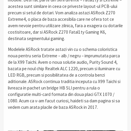
acestea sunt similare in ceea ce priveste layout-ul PCB-ului
precum si setul de dotari. Vom analiza astazi ASRock Z270
Extreme4, o placa de baza accesibila care ne ofera tot ce
avem nevoie pentru utilizare zilnica, fara a exagera cu dotarile
costisitoare, dar si ASRock Z270 Fatal1ty Gaming K6,
destinata segmentului gaming.
Modelele ASRock tratate astazi vin cu o schema coloristica
noua pentru seria Extreme – alb / negru – imprumutata parca
de la X99 Taichi. Avem o noua solutie audio, Purity Sound 4,
bazata pe noul chip Realtek ALC 1220, precum si iluminare cu
LED RGB, precum si posibilitatea de a controla benzi
aditionale. ASRock continua traditia inceputa cu X99 Taichi si
livreaza in pachet un bridge HB SLI pentru a rula o
configuratie multi-card formata din doua placi GTX 1070 /
1080. Acum ca v-am facut curiosi, haideti sa dam pagina si sa
vedem cum arata placile de baza ASRock in 2017.