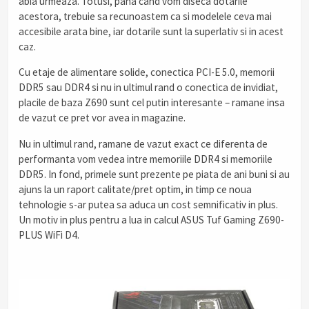
abia urmeaza. Totusi, pana cand vom diseca dotarile
acestora, trebuie sa recunoastem ca si modelele ceva mai
accesibile arata bine, iar dotarile sunt la superlativ si in acest
caz.
Cu etaje de alimentare solide, conectica PCI-E 5.0, memorii
DDR5 sau DDR4 si nu in ultimul rand o conectica de invidiat,
placile de baza Z690 sunt cel putin interesante – ramane insa
de vazut ce pret vor avea in magazine.
Nu in ultimul rand, ramane de vazut exact ce diferenta de
performanta vom vedea intre memoriile DDR4 si memoriile
DDR5. In fond, primele sunt prezente pe piata de ani buni si au
ajuns la un raport calitate/pret optim, in timp ce noua
tehnologie s-ar putea sa aduca un cost semnificativ in plus.
Un motiv in plus pentru a lua in calcul ASUS Tuf Gaming Z690-
PLUS WiFi D4.