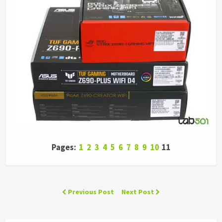
Pages:
1
2
3
4
5
6
7
8
9
10
11
Previous Post
Next Post