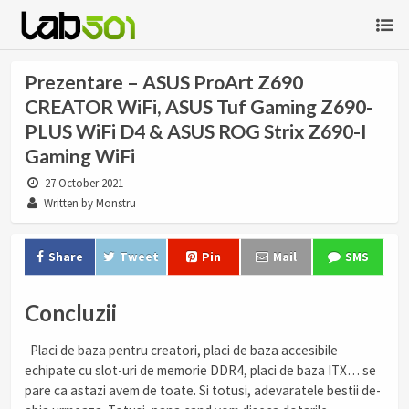
Prezentare – ASUS ProArt Z690
CREATOR WiFi, ASUS Tuf Gaming Z690-
PLUS WiFi D4 & ASUS ROG Strix Z690-I
Gaming WiFi
27 October 2021
Written by Monstru
Share
Tweet
Pin
Mail
SMS
Concluzii
Placi de baza pentru creatori, placi de baza accesibile
echipate cu slot-uri de memorie DDR4, placi de baza ITX… se
pare ca astazi avem de toate. Si totusi, adevaratele bestii de-