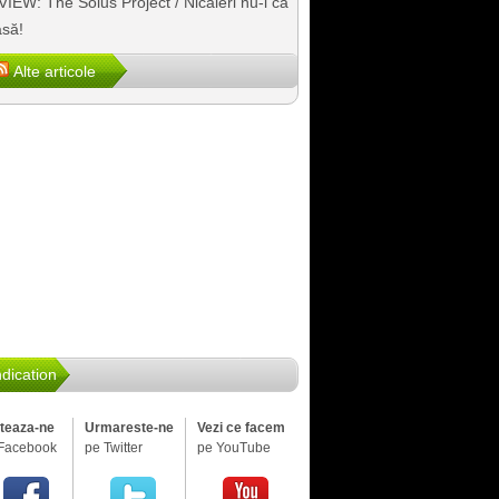
IEW: The Solus Project / Nicăieri nu-i ca
să!
Alte articole
dication
iteaza-ne
Urmareste-ne
Vezi ce facem
Facebook
pe Twitter
pe YouTube