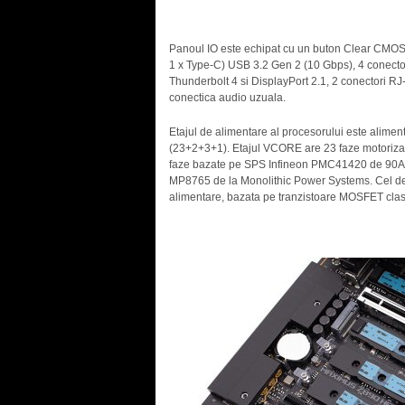
Panoul IO este echipat cu un buton Clear CMOS,
1 x Type-C) USB 3.2 Gen 2 (10 Gbps), 4 conecto
Thunderbolt 4 si DisplayPort 2.1, 2 conectori RJ
conectica audio uzuala.
Etajul de alimentare al procesorului este alimenta
(23+2+3+1). Etajul VCORE are 23 faze motoriz
faze bazate pe SPS Infineon PMC41420 de 90A, 
MP8765 de la Monolithic Power Systems. Cel de-
alimentare, bazata pe tranzistoare MOSFET clasic