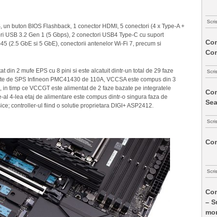
Scri
 un buton BIOS Flashback, 1 conector HDMI, 5 conectori (4 x Type-A +
ri USB 3.2 Gen 1 (5 Gbps), 2 conectori USB4 Type-C cu suport
Com
-45 (2.5 GbE si 5 GbE), conectorii antenelor Wi-Fi 7, precum si
Co
t din 2 mufe EPS cu 8 pini si este alcatuit dintr-un total de 29 faze
Scri
ate de SPS Infineon PMC41430 de 110A, VCCSA este compus din 3
in timp ce VCCGT este alimentat de 2 faze bazate pe integratele
Com
al 4-lea etaj de alimentare este compus dintr-o singura faza de
Sea
e; controller-ul fiind o solutie proprietara DIGI+ ASP2412.
Scri
Com
Scri
Com
– S
mon