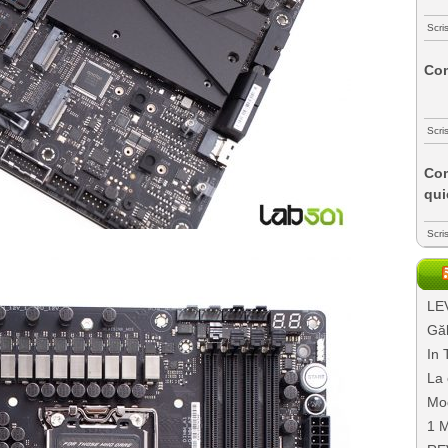
Scri
Com
Scri
Com
qui
Scri
LEV
Găl
In 
La 
Mo
1 M