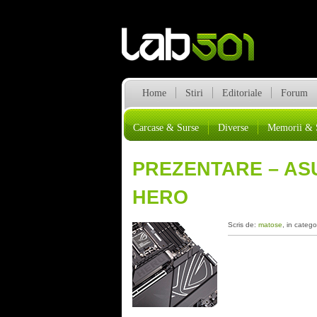
Home
Stiri
Editoriale
Forum
Carcase & Surse
Diverse
Memorii & 
PREZENTARE – AS
HERO
Scris de:
matose
, in catego