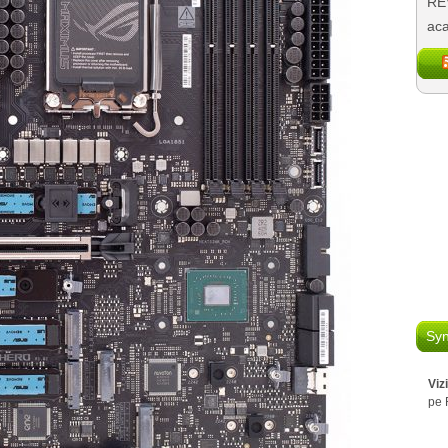
REV
aca
Syn
Viz
pe 