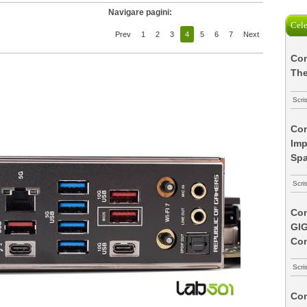
Navigare pagini:
Cele
Prev
1
2
3
4
5
6
7
Next
Com
The
Scri
Com
Imp
Spa
Scri
Com
GI
Co
Scri
Com