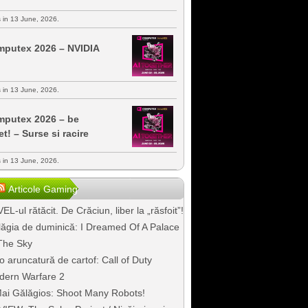
s in 13 June, 2026.
putex 2026 – NVIDIA
s in 13 June, 2026.
putex 2026 – be
et! – Surse si racire
s in 13 June, 2026.
Articole Gaming
EL-ul rătăcit. De Crăciun, liber la „răsfoit”!
ăgia de duminică: I Dreamed Of A Palace
The Sky
o aruncatură de cartof: Call of Duty
dern Warfare 2
ai Gălăgios: Shoot Many Robots!