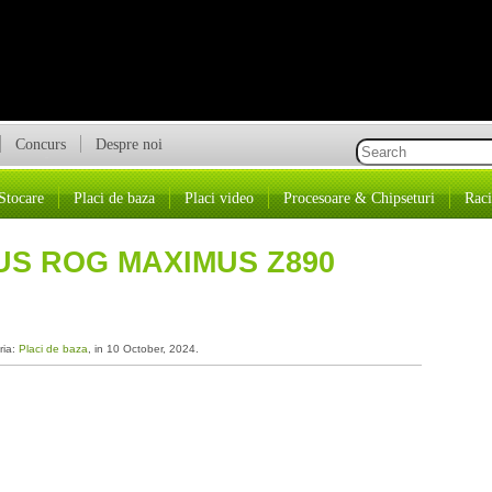
Concurs
Despre noi
Stocare
Placi de baza
Placi video
Procesoare & Chipseturi
Raci
US ROG MAXIMUS Z890
ria:
Placi de baza
, in 10 October, 2024.