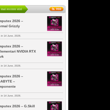
 mai recente stiri
putex 2026 –
rmal Grizzly
s in 14 June, 2026.
putex 2026 –
lementari NVIDIA RTX
rk
s in 14 June, 2026.
putex 2026 –
GABYTE –
mponente
s in 14 June, 2026.
putex 2026 – G.Skill