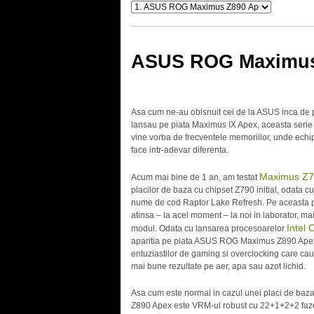
ASUS ROG Maximus
Asa cum ne-au obisnuit cei de la ASUS inca de p
lansau pe piata Maximus IX Apex, aceasta serie e
vine vorba de frecventele memoriilor, unde ech
face intr-adevar diferenta.
Maximus Z7
Acum mai bine de 1 an, am testat
placilor de baza cu chipset Z790 initial, odata 
nume de cod Raptor Lake Refresh. Pe aceasta pl
atinsa – la acel moment – la noi in laborator, 
Intel 
modul. Odata cu lansarea procesoarelor
aparitia pe piata ASUS ROG Maximus Z890 Apex,
entuziastilor de gaming si overclocking care cau
mai bune rezultate pe aer, apa sau azot lichid.
Asa cum este normal in cazul unei placi de baza 
Z890 Apex este VRM-ul robust cu 22+1+2+2 faze, 