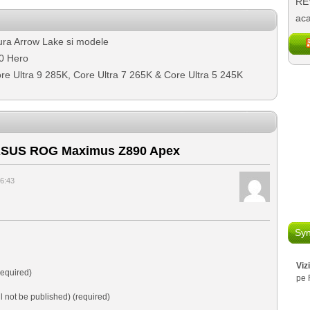
REV
aca
tura Arrow Lake si modele
0 Hero
Core Ultra 9 285K, Core Ultra 7 265K & Core Ultra 5 245K
ASUS ROG Maximus Z890 Apex
6:43
Syn
Viz
equired)
pe 
ll not be published) (required)