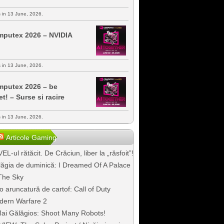
s in 13 June, 2026.
putex 2026 – NVIDIA
s in 13 June, 2026.
putex 2026 – be
et! – Surse si racire
s in 13 June, 2026.
Articole Gaming
EL-ul rătăcit. De Crăciun, liber la „răsfoit”!
ăgia de duminică: I Dreamed Of A Palace
The Sky
o aruncatură de cartof: Call of Duty
dern Warfare 2
ai Gălăgios: Shoot Many Robots!