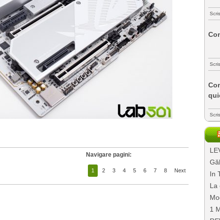
Scri
Com
Scri
Com
qui
Scri
LEV
Navigare pagini:
Găl
1
2
3
4
5
6
7
8
Next
In 
La 
Mo
1 M