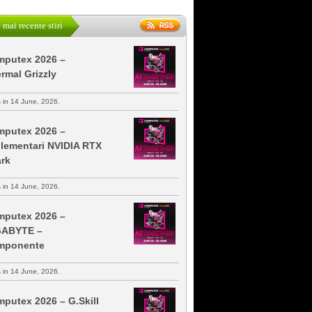
 mai recente stiri
putex 2026 –
rmal Grizzly
s in 14 June, 2026.
putex 2026 –
lementari NVIDIA RTX
rk
s in 14 June, 2026.
putex 2026 –
GABYTE –
mponente
s in 14 June, 2026.
putex 2026 – G.Skill