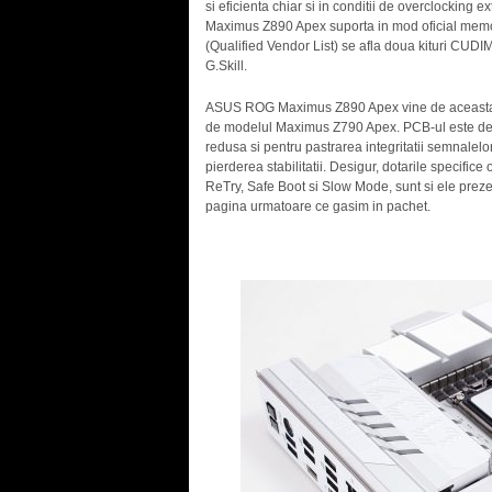
si eficienta chiar si in conditii de overclocking
Maximus Z890 Apex suporta in mod oficial memo
(Qualified Vendor List) se afla doua kituri CUDIM
G.Skill.
ASUS ROG Maximus Z890 Apex vine de aceasta da
de modelul Maximus Z790 Apex. PCB-ul este de ti
redusa si pentru pastrarea integritatii semnalelor
pierderea stabilitatii. Desigur, dotarile specifi
ReTry, Safe Boot si Slow Mode, sunt si ele prez
pagina urmatoare ce gasim in pachet.