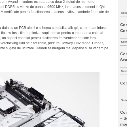
 extrem. Avand in vedere echiparea cu doar 2 sloturi de memorie,
rii DDR5 cu viteze de pana la 9600 MHz, iar in acest moment in QVL
M certificate pentru functionarea la aceasta viteza, ambele fabricate de
Scri
Com
ta cu un PCB alb si o schema coloristica alb-gri, care ne aminteste
Co
p low-loss, fiind optimizat suplimentar pentru o impedanta cat mai
, un aspect esential pentru sustinerea frecventelor ridicate fara
Scri
ce overclocking-ului pe azot lichid, precum FlexKey, LN2 Mode, ProbeIt,
ente si gata de utilizare. Haideti sa mergem mai departe si sa vedem pe
Com
Sea
Scri
Com
Scri
Com
– S
mon