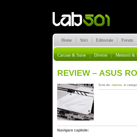
Home
Stiri
Editoriale
Forum
Carcase & Surse
Diverse
Memorii & 
REVIEW – ASUS RO
Scris de:
matose
, in catego
Navigare capitole: