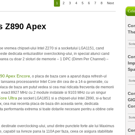
1
2
3
4
5
6
7
8
Next
Cele
 Z890 Apex
Com
The
Scri
e vremea chipset-ului Intel Z270 si a socketului LGA1151, cand
ste dedicata entuziastilor overclocking-ului, in special atunci cand
Com
iparea cu doar 2 sloturi de memorie – 1 DPC (Dimm Per Channel) –
Imp
Spa
90 Apex Encore
, o placa de baza care a aparut dupa refresh-ul
Scri
cu lansarea procesoarelor Intel Core din cea de-a 14-a generatie, cu
aca de baza am putut vedea si cea mai ridicata frecventa de memorii
mai exact 8927 MHz cu 2 module instalate si 9103 MHz cu un singur
Com
Core Ultra
pe socket LGA1851 si a chipset-ului Intel Z890, si-a facut
GI
 cea mai recenta placa de baza din aceasta serie, dedicata
Co
ta performanta extrema si toate dotarile necesare pentru a obtine cele
Scri
destinate overclocking-ului, unul dintre punctele forte ale lui Maximus
Com
capabil sa livreze pana la 110A per faza, ceea ce asigura stabilitate