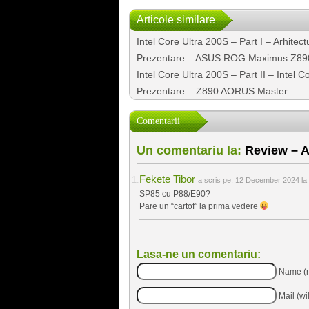
Articole similare
Intel Core Ultra 200S – Part I – Arhitec
Prezentare – ASUS ROG Maximus Z89
Intel Core Ultra 200S – Part II – Intel 
Prezentare – Z890 AORUS Master
Comentarii
Un comentariu la:
Review – 
Fekete Tibor
a scris pe:
12 December 2024 la 
SP85 cu P88/E90?
Pare un “cartof” la prima vedere
Lasa-ne un comentariu:
Name (r
Mail (wi