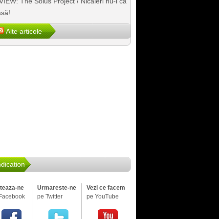
IEW: The Solus Project / Nicăieri nu-i ca
să!
Alte articole
dication
iteaza-ne
Urmareste-ne
Vezi ce facem
Facebook
pe Twitter
pe YouTube