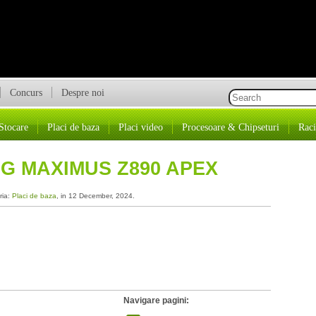
Concurs
Despre noi
Stocare
Placi de baza
Placi video
Procesoare & Chipseturi
Raci
G MAXIMUS Z890 APEX
ria:
Placi de baza
, in 12 December, 2024.
Navigare pagini: