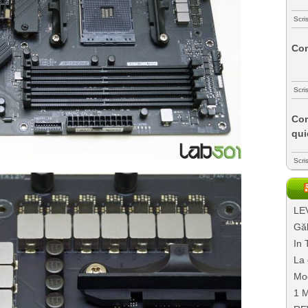
Scri
Com
Scri
Com
qui
Scri
LEV
Găl
In 
La 
Mo
1 M