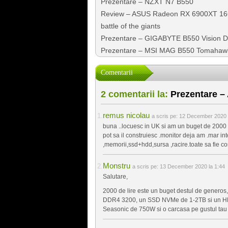
Prezentare – NZXT N7 B550
Review – ASUS Radeon RX 6900XT 16
battle of the giants
Prezentare – GIGABYTE B550 Vision D
Prezentare – MSI MAG B550 Tomahaw
Comentarii
2 comentarii la:
Prezentare –
remus nicolau
a scris pe:
12 December 2020 l
buna ..locuesc in UK si am un buget de 2000 lir
pot sa il construiesc .monitor deja am .mar in
,memorii,ssd+hdd,sursa ,racire.toate sa fie comp
Monstru
a scris pe:
13 December 2020 la 1:44
Salutare,
2000 de lire este un buget destul de genero
DDR4 3200, un SSD NVMe de 1-2TB si un HDD
Seasonic de 750W si o carcasa pe gustul tau a