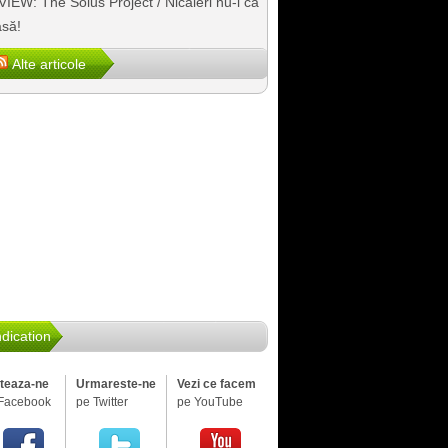
IEW: The Solus Project / Nicăieri nu-i ca
să!
Alte articole
dication
iteaza-ne
Urmareste-ne
Vezi ce facem
Facebook
pe Twitter
pe YouTube