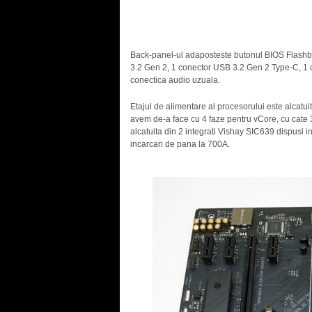
Back-panel-ul adaposteste butonul BIOS Flashba
3.2 Gen 2, 1 conector USB 3.2 Gen 2 Type-C, 1 
conectica audio uzuala.
Etajul de alimentare al procesorului este alcatu
avem de-a face cu 4 faze pentru vCore, cu cate 3
alcatuita din 2 integrati Vishay SIC639 dispusi i
incarcari de pana la 700A.