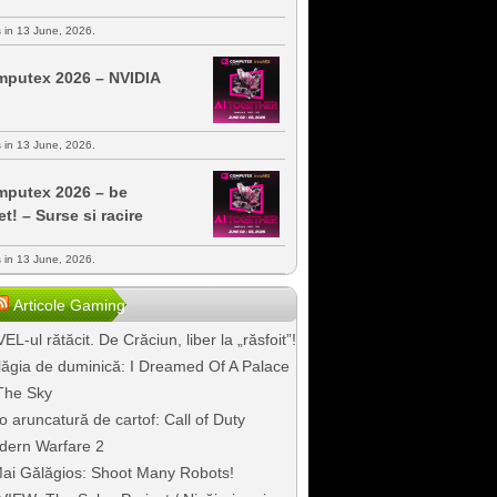
s in 13 June, 2026.
putex 2026 – NVIDIA
s in 13 June, 2026.
putex 2026 – be
et! – Surse si racire
s in 13 June, 2026.
Articole Gaming
EL-ul rătăcit. De Crăciun, liber la „răsfoit”!
ăgia de duminică: I Dreamed Of A Palace
The Sky
o aruncatură de cartof: Call of Duty
dern Warfare 2
ai Gălăgios: Shoot Many Robots!