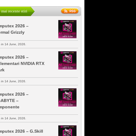
 mai recente stiri
putex 2026 –
rmal Grizzly
s in 14 June, 2026.
putex 2026 –
lementari NVIDIA RTX
rk
s in 14 June, 2026.
putex 2026 –
GABYTE –
mponente
s in 14 June, 2026.
putex 2026 – G.Skill