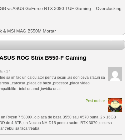
GB vs ASUS GeForce RTX 3090 TUF Gaming – Overclocking
k & MSI MAG B550M Mortar
 ASUS ROG Strix B550-F Gaming
a 7:27
e sa im fac un calculator pentru jocuri .as dori ceva sfaturi sa
teresa ..carcasa ,placa de baza ,procesor ,placa video
atiblile ..intel or amd ,invidia or ati
Post author
s, un Ryzen 7 5800X, o placa de baza B550 sau X570 buna, 2 x 16GB
 de 4-6TB, un Noctua NH-D15 pentru racire, RTX 3070, o sursa
r trebui sa faca treaba