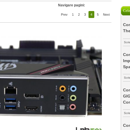
Navigare pagini:
Cele
Prev
1
2
3
4
5
Next
Com
The
Scri
Com
Imp
Spa
Scri
Com
GI
Co
Scri
Com