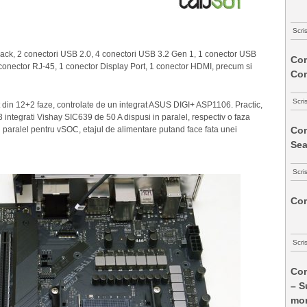
Scri
ck, 2 conectori USB 2.0, 4 conectori USB 3.2 Gen 1, 1 conector USB
Com
conector RJ-45, 1 conector Display Port, 1 conector HDMI, precum si
Co
Scri
it din 12+2 faze, controlate de un integrat ASUS DIGI+ ASP1106. Practic,
 integrati Vishay SIC639 de 50 A dispusi in paralel, respectiv o faza
Com
n paralel pentru vSOC, etajul de alimentare putand face fata unei
Sea
Scri
Com
Scri
Com
– S
mon