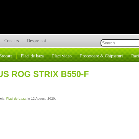
Concurs
Despre noi
Stocare
Placi de baza
Placi video
Procesoare & Chipseturi
Raci
S ROG STRIX B550-F
oria:
Placi de baza
, in 12 August, 2020.