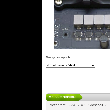
Navigare capitole:
Articole similare
Prezentare – ASUS ROG Crosshair VIII