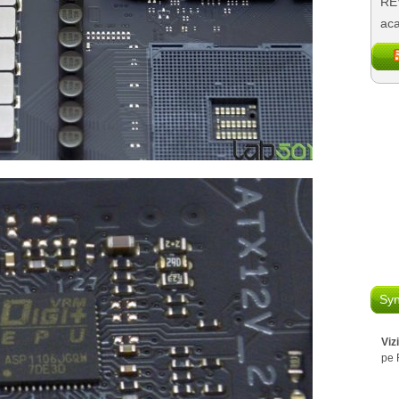
REV
aca
Syn
Viz
pe 