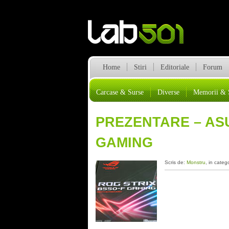
Home
Stiri
Editoriale
Forum
Carcase & Surse
Diverse
Memorii & 
PREZENTARE – ASU
GAMING
Scris de:
Monstru
, in categ