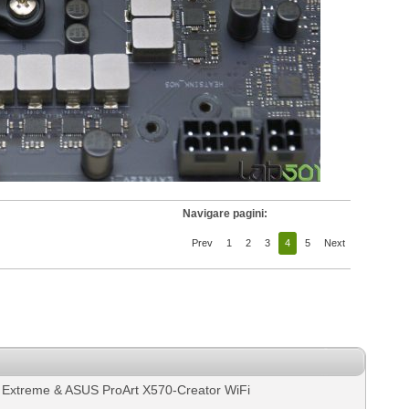
Navigare pagini:
Prev
1
2
3
4
5
Next
 Extreme & ASUS ProArt X570-Creator WiFi