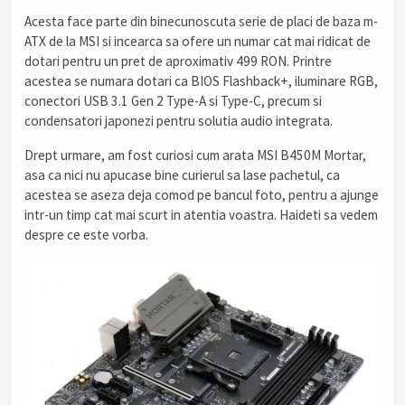
Acesta face parte din binecunoscuta serie de placi de baza m-
ATX de la MSI si incearca sa ofere un numar cat mai ridicat de
dotari pentru un pret de aproximativ 499 RON. Printre
acestea se numara dotari ca BIOS Flashback+, iluminare RGB,
conectori USB 3.1 Gen 2 Type-A si Type-C, precum si
condensatori japonezi pentru solutia audio integrata.
Drept urmare, am fost curiosi cum arata MSI B450M Mortar,
asa ca nici nu apucase bine curierul sa lase pachetul, ca
acestea se aseza deja comod pe bancul foto, pentru a ajunge
intr-un timp cat mai scurt in atentia voastra. Haideti sa vedem
despre ce este vorba.