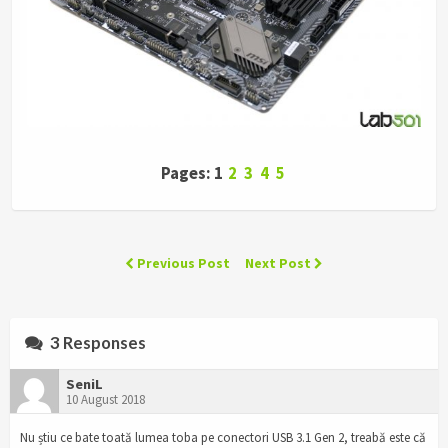
Pages: 1
2
3
4
5
Previous Post
Next Post
3 Responses
SeniL
10 August 2018
Nu știu ce bate toată lumea toba pe conectori USB 3.1 Gen 2, treabă este că