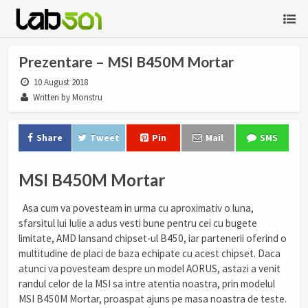
Prezentare – MSI B450M Mortar
10 August 2018
Written by Monstru
Share
Tweet
Pin
Mail
SMS
MSI B450M Mortar
Asa cum va povesteam in urma cu aproximativ o luna,
sfarsitul lui Iulie a adus vesti bune pentru cei cu bugete
limitate, AMD lansand chipset-ul B450, iar partenerii oferind o
multitudine de placi de baza echipate cu acest chipset. Daca
atunci va povesteam despre un model AORUS, astazi a venit
randul celor de la MSI sa intre atentia noastra, prin modelul
MSI B450M Mortar, proaspat ajuns pe masa noastra de teste.