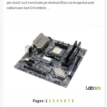
am reusit sa il construim pe domnul Wazo la inceputul unei
calduroase luni Octombrie…
Pages: 1
2
3
4
5
6
7
8