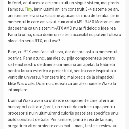
In fond, anul acesta am construit un singur sistem, mai precis
faimosul
Tiny
, iar in ultimii ani am construit 3-4 sisteme pe an,
prin urmare era si cazul sa ne apucam din nou de treaba. Iar in
momentul in care am vazut cum arata MSI B450 Mortar, mi-am
dat seama ca un sistem m-ATX AMD nu ar fi deloc o idee rea.
Pana la urma, daca dorim un sistem accesibil nu putem folosi o
placa din seria RTX, nu-i asa?
Bine, cu RTX vom face altceva, dar despre asta la momentul
potrivit. Pana atunci, am ales cu grija componentele pentru
sistemul nostru de dimensiuni medii si am apelat la Gabriela
pentru latura estetica a proiectului, pentru care inspiratia a
venit din universul Montsers Inc, mai precis de la simpaticul
Mike Wazovski. Doar nu credeati ca am ales numele Wazo la
intamplare…
Domnul Wazo avea sa utilizeze componente care ofera un
bun raport calitate / pret, un circuit de racire cu apa pentru
procesor si nu in ultimul rand culorile pastelate specifice unui
build construit de Gabi. Prin urmare, printre zeci de lansari,
pregatirea altor proiecte ceva mai… mari, teste si review-uri,