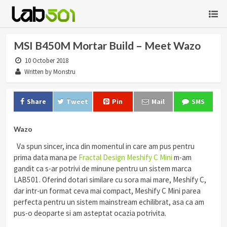
MSI B450M Mortar Build – Meet Wazo
10 October 2018
Written by Monstru
Share
Tweet
Pin
Mail
SMS
Wazo
Va spun sincer, inca din momentul in care am pus pentru
prima data mana pe
Fractal Design Meshify C Mini
m-am
gandit ca s-ar potrivi de minune pentru un sistem marca
LAB501. Oferind dotari similare cu sora mai mare, Meshify C,
dar intr-un format ceva mai compact, Meshify C Mini parea
perfecta pentru un sistem mainstream echilibrat, asa ca am
pus-o deoparte si am asteptat ocazia potrivita.