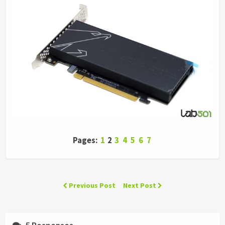
Pages:
1
2
3
4
5
6
7
Previous Post
Next Post