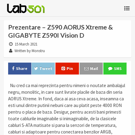
Prezentare – Z590 AORUS Xtreme &
GIGABYTE Z590I Vision D
15 March 2021
Written by Monstru
Share
Tweet
Pin
Mail
SMS
Nu cred ca mai reprezinta pentru nimeni o noutate ambalajul
negru, monolitic, in care sunt livrate placile de baza din seria
AORUS Xtreme. In fond, daca ai asa ceva acasa, inseamna ca
esti unul dintre putinii nebuni care au platit peste 4000 RON
pentru o placa de baza. Desigur, pentru acesti bani primesti
toate cablurile imaginabile si inimaginabile, de la clasicele
cabluri S-ATA matisate si pana la senzori de temperatura,
cabluri si adaptoare pentru conectarea benzilor ARGB,