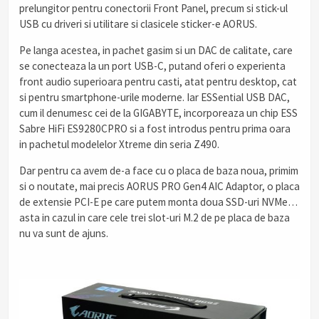
prelungitor pentru conectorii Front Panel, precum si stick-ul
USB cu driveri si utilitare si clasicele sticker-e AORUS.
Pe langa acestea, in pachet gasim si un DAC de calitate, care
se conecteaza la un port USB-C, putand oferi o experienta
front audio superioara pentru casti, atat pentru desktop, cat
si pentru smartphone-urile moderne. Iar ESSential USB DAC,
cum il denumesc cei de la GIGABYTE, incorporeaza un chip ESS
Sabre HiFi ES9280CPRO si a fost introdus pentru prima oara
in pachetul modelelor Xtreme din seria Z490.
Dar pentru ca avem de-a face cu o placa de baza noua, primim
si o noutate, mai precis AORUS PRO Gen4 AIC Adaptor, o placa
de extensie PCI-E pe care putem monta doua SSD-uri NVMe…
asta in cazul in care cele trei slot-uri M.2 de pe placa de baza
nu va sunt de ajuns.