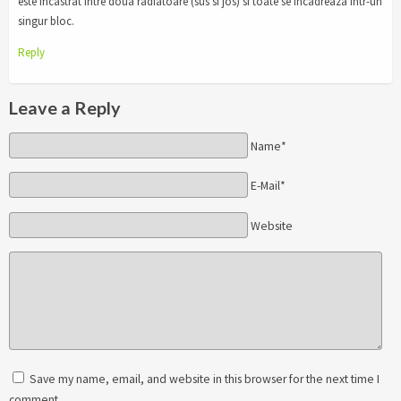
este incastrat intre doua radiatoare (sus si jos) si toate se incadreaza intr-un
singur bloc.
Reply
Leave a Reply
Name*
E-Mail*
Website
Save my name, email, and website in this browser for the next time I
comment.