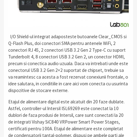
I/O Shield-ul integrat adaposteste butoanele Clear_CMOS si
Q-Flash Plus, doi conectori SMA pentru antenele WiFi, 2
conectori RJ 45, 2 conectori USB 3.2 Gen 2 Type-C cu suport
Tunderbolt 4, 8 conectori USB 3.2 Gen 2, un conector HDMI,
precum si conectica audio uzuala. Daca va intrebati unde este
conectorul USB 3.2 Gen 2×2 suportat de chipset, trebuie sa
va reamintesc ca acesta a fost rezervat conexiunii frontale, o
idee salutara, in conditiile in care aici vom conecta cu usurinta
dispozitive de stocare externe.
Etajul de alimentare digital este alcatuit din 20 faze dublate.
Astfel, controller-ul Intersil ISL69269 este conectat la 10
dublori de faza produsi de Intersil, care sunt conectati la 20
de integrati Vishay SiC840 VRPower Smart Power Stages,
certificati pentru 100A. Etajul de alimentare este completat
de condensatorii tantal-polymer, dispusi pe ambele parti ale