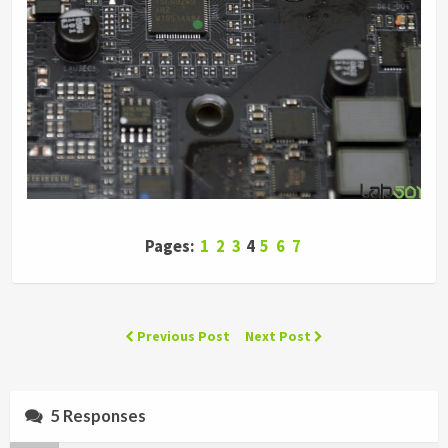
Pages:
1
2
3
4
5
6
7
Previous Post
Next Post
5 Responses