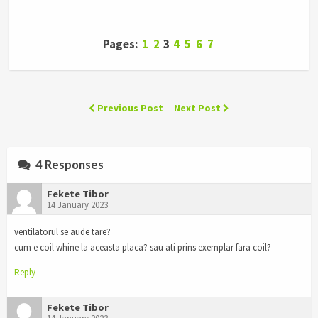
Pages:
1
2
3
4
5
6
7
Previous Post
Next Post
4 Responses
Fekete Tibor
14 January 2023
ventilatorul se aude tare?
cum e coil whine la aceasta placa? sau ati prins exemplar fara coil?
Reply
Fekete Tibor