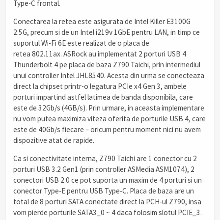
Type-C frontal.
Conectarea la retea este asigurata de Intel Killer E3100G
2.5G, precum si de un Intel i219v 1GbE pentru LAN, in timp ce
suportul Wi-Fi 6E este realizat de o placa de
retea 802.11ax. ASRock au implementat 2 porturi USB 4
Thunderbolt 4 pe placa de baza Z790 Taichi, prin intermediul
unui controller Intel JHL8540. Acesta din urma se conecteaza
direct la chipset printr-o legatura PCIe x4 Gen 3, ambele
porturi impartind astfel latimea de banda disponibila, care
este de 32Gb/s (4GB/s). Prin urmare, in aceasta implementare
nu vom putea maximiza viteza oferita de porturile USB 4, care
este de 40Gb/s fiecare – oricum pentru moment nici nu avem
dispozitive atat de rapide.
Ca si conectivitate interna, Z790 Taichi are 1 conector cu 2
porturi USB 3.2 Gen1 (prin controller ASMedia ASM1074), 2
conectori USB 2.0 ce pot suporta un maxim de 4 porturi si un
conector Type-E pentru USB Type-C. Placa de baza are un
total de 8 porturi SATA conectate direct la PCH-ul Z790, insa
vom pierde porturile SATA3_0 ~ 4 daca folosim slotul PCIE_3.