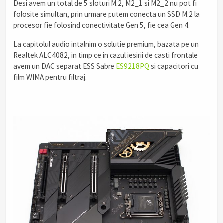
Desi avem un total de 5 sloturi M.2, M2_1 si M2_2 nu pot fi
folosite simultan, prin urmare putem conecta un SSD M.2 la
procesor fie folosind conectivitate Gen 5, fie cea Gen 4.
La capitolul audio intalnim o solutie premium, bazata pe un
Realtek ALC4082, in timp ce in cazul iesirii de casti frontale
avem un DAC separat ESS Sabre
ES9218PQ
si capacitori cu
film WIMA pentru filtraj.