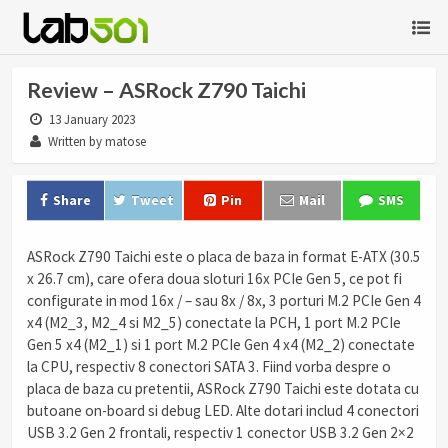
Review – ASRock Z790 Taichi
13 January 2023
Written by matose
Share
Tweet
Pin
Mail
SMS
ASRock Z790 Taichi este o placa de baza in format E-ATX (30.5
x 26.7 cm), care ofera doua sloturi 16x PCIe Gen 5, ce pot fi
configurate in mod 16x / – sau 8x / 8x, 3 porturi M.2 PCIe Gen 4
x4 (M2_3, M2_4 si M2_5) conectate la PCH, 1 port M.2 PCIe
Gen 5 x4 (M2_1) si 1 port M.2 PCIe Gen 4 x4 (M2_2) conectate
la CPU, respectiv 8 conectori SATA 3. Fiind vorba despre o
placa de baza cu pretentii, ASRock Z790 Taichi este dotata cu
butoane on-board si debug LED. Alte dotari includ 4 conectori
USB 3.2 Gen 2 frontali, respectiv 1 conector USB 3.2 Gen 2×2