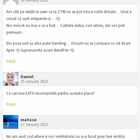
14 January 2023
Am citit pe reddit la useri ca la Z790 nu se pot misca rotile dintate… Unul a
crezut ca sunt intepenite si… =))
Nici Asrock nu mai e ce a fost… Calitate slaba, coil whine, dar vor pret
premium…
Din poze vad sa aiba putin bending… Oricum nu se compara cu cel de pe
Apex =)) Supranumita acum BendPex =))
Reply
Daniel
15 January 2023
Ce carcasa EATX recomandati pentru aceasta placa?
Reply
matose
17 January 2023
Nu am avut coil whine si nici ventilatorul nu si-a facut prea tare simtita