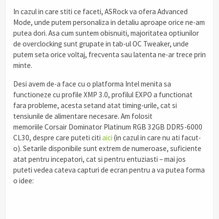
In cazul in care stiti ce faceti, ASRock va ofera Advanced
Mode, unde putem personaliza in detaliu aproape orice ne-am
putea dori. Asa cum suntem obisnuiti, majoritatea optiunilor
de overclocking sunt grupate in tab-ul OC Tweaker, unde
putem seta orice voltaj, frecventa sau latenta ne-ar trece prin
minte.
Desi avem de-a face cu o platforma Intel menita sa
functioneze cu profile XMP 3.0, profilul EXPO a functionat
fara probleme, acesta setand atat timing-urile, cat si
tensiunile de alimentare necesare. Am folosit
memoriile Corsair Dominator Platinum RGB 32GB DDR5-6000
CL30, despre care puteti citi
aici
(in cazul in care nu ati facut-
o). Setarile disponibile sunt extrem de numeroase, suficiente
atat pentru incepatori, cat si pentru entuziasti – mai jos
puteti vedea cateva capturi de ecran pentru a va putea forma
o idee: