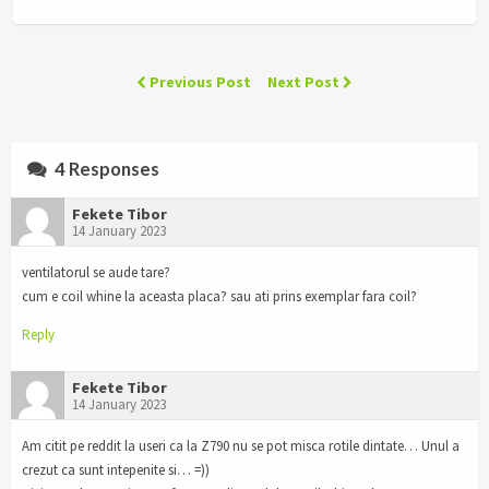
Previous Post
Next Post
4 Responses
Fekete Tibor
14 January 2023
ventilatorul se aude tare?
cum e coil whine la aceasta placa? sau ati prins exemplar fara coil?
Reply
Fekete Tibor
14 January 2023
Am citit pe reddit la useri ca la Z790 nu se pot misca rotile dintate… Unul a
crezut ca sunt intepenite si… =))