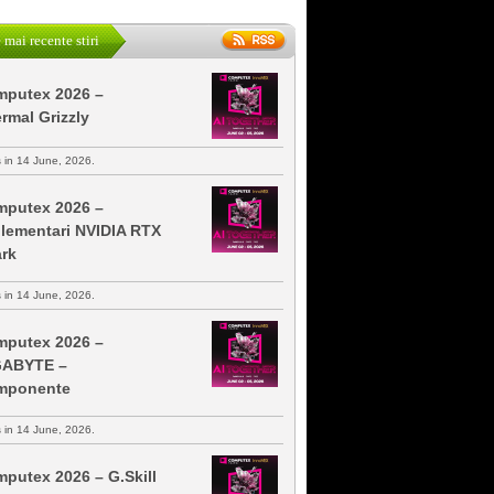
 mai recente stiri
putex 2026 –
rmal Grizzly
s in 14 June, 2026.
putex 2026 –
lementari NVIDIA RTX
rk
s in 14 June, 2026.
putex 2026 –
GABYTE –
mponente
s in 14 June, 2026.
putex 2026 – G.Skill