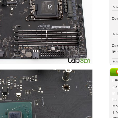
Scri
Com
Scri
Com
qui
Scri
LEV
Găl
In 
La 
Mo
1 M