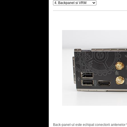
Back-panel-ul este echipat conectorii antenelor 