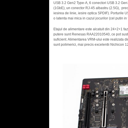
USB 3.2 Gen2 Type-A, 6 conectori USB 3.2 Gen1
(1GbE), un conector RJ-45 albastru (2.5G), precu
iesirea de linie, iesire optica SPDIF). Porturi
o latenta mai mica in cazul jocurilor (cel putin in 
Etajul de alimentare este alcatuit din 24+2+1 f
putere sunt Renesas RAA22010540, ce pot sustin
suficient. Alimentarea VRM-ului este realizata din
sunt polimerici, mai precis excelentii Nichicon 