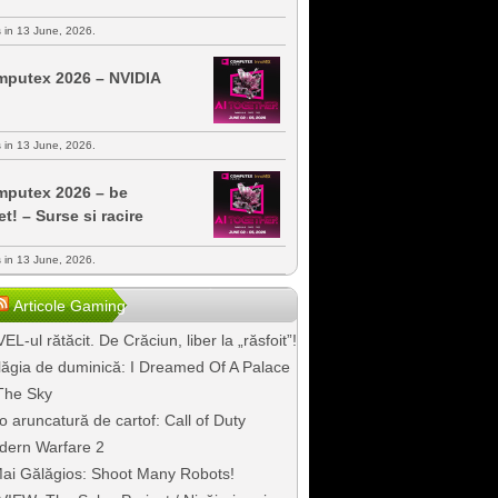
s in 13 June, 2026.
putex 2026 – NVIDIA
s in 13 June, 2026.
putex 2026 – be
et! – Surse si racire
s in 13 June, 2026.
Articole Gaming
EL-ul rătăcit. De Crăciun, liber la „răsfoit”!
ăgia de duminică: I Dreamed Of A Palace
The Sky
o aruncatură de cartof: Call of Duty
dern Warfare 2
ai Gălăgios: Shoot Many Robots!