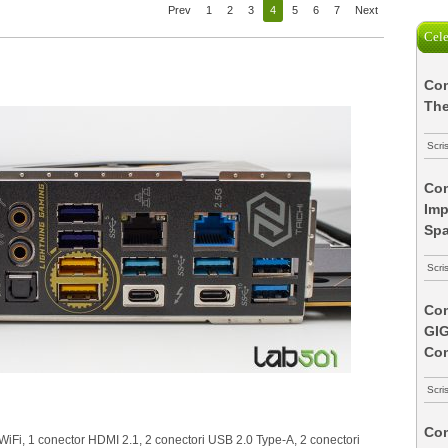
Prev
1
2
3
4
5
6
7
Next
Cele
Com
The
Scri
Com
Imp
Spa
Scri
Com
GI
Co
Scri
Com
WiFi, 1 conector HDMI 2.1, 2 conectori USB 2.0 Type-A, 2 conectori