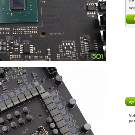
REV
aca
Syn
Viz
pe 