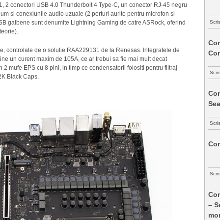
, 2 conectori USB 4.0 Thunderbolt 4 Type-C, un conector RJ-45 negru
m si conexiunile audio uzuale (2 porturi aurite pentru microfon si
Scri
le USB galbene sunt denumite Lightning Gaming de catre ASRock, oferind
teorie).
Com
aze, controlate de o solutie RAA229131 de la Renesas. Integratele de
Co
e un curent maxim de 105A, ce ar trebui sa fie mai mult decat
 2 mufe EPS cu 8 pini, in timp ce condensatorii folositi pentru filtraj
Scri
12K Black Caps.
Com
Sea
Scri
Com
Scri
Com
– S
mon