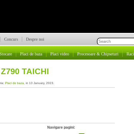
Concurs
Despre noi
Stocare
Placi de baza
Placi video
Procesoare & Chipseturi
Raci
Z790 TAICHI
ria:
Placi de baza
, in 13 January, 2023.
Navigare pagini: