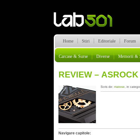
Home
Stiri
Editoriale
Forum
Carcase & Surse
Diverse
Memorii & 
REVIEW – ASROCK 
Scris de:
matose
, in catego
Navigare capitole: