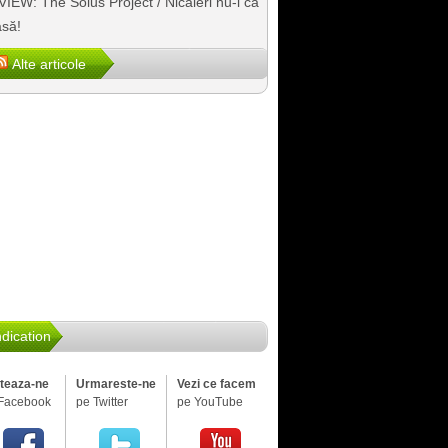
IEW: The Solus Project / Nicăieri nu-i ca
să!
Alte articole
dication
iteaza-ne
Urmareste-ne
Vezi ce facem
Facebook
pe Twitter
pe YouTube