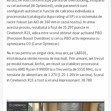
Astazi, ne vom concentra pe partea de overclocking, incepand
cu cel automat (AI Optimized), unde parametrii sunt
configurati automat in functie de calitatea individuala a
procesorului (catalogata dupa rating-ul SP) si a sistemului de
racire folosit (un AIO de 360 mm in cazul nostru). In urma
acestui proces, rezultatul a fost de 35.297 puncte in
Cinebench R23, adica intre scorul obtinut doar activand PBO
(Precision Boost Overdrive) si cel cu PBO activ impreuna cu
optimizarea CO (Curve Optimizer).
Nu e rau pentru un singur click, insa aici, pe LAB501,
intotdeauna simtim nevoia de mai mult. Prin urmare, am trecut
pe modul manual. Astfel, am reusit sa stabilizez procesorul
nostru AMD Ryzen 9 9900X la o frecventa de 5550 MHz, cu o
tensiune de alimentare de 1.27V (1.25-1.26V in sarcina). Scorul
in Cinebench R23 a fost si el unul impresionant: 36.780.