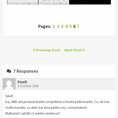
Pages:
1
2
3
4
5
6
7
Previous Post
Next Post
7 Responses
Pixell
1 October 2024
Salut!
Da, AMD are produse foarte competitive si foarte performante. Cu cat mai
multe inovatii, cu atat mai bine pentru noi, consumatorii.
Multumim Lab501.ro pentru review-uri!