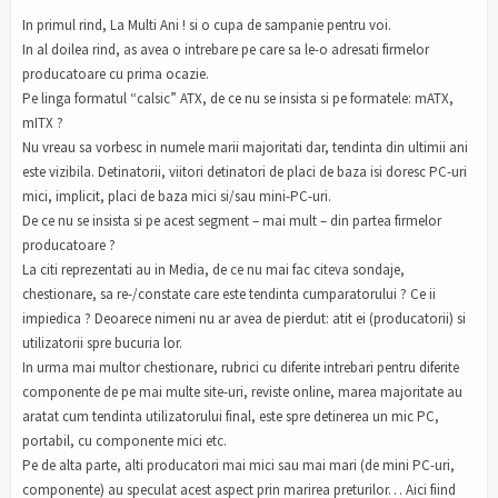
In primul rind, La Multi Ani ! si o cupa de sampanie pentru voi.
In al doilea rind, as avea o intrebare pe care sa le-o adresati firmelor
producatoare cu prima ocazie.
Pe linga formatul “calsic” ATX, de ce nu se insista si pe formatele: mATX,
mITX ?
Nu vreau sa vorbesc in numele marii majoritati dar, tendinta din ultimii ani
este vizibila. Detinatorii, viitori detinatori de placi de baza isi doresc PC-uri
mici, implicit, placi de baza mici si/sau mini-PC-uri.
De ce nu se insista si pe acest segment – mai mult – din partea firmelor
producatoare ?
La citi reprezentati au in Media, de ce nu mai fac citeva sondaje,
chestionare, sa re-/constate care este tendinta cumparatorului ? Ce ii
impiedica ? Deoarece nimeni nu ar avea de pierdut: atit ei (producatorii) si
utilizatorii spre bucuria lor.
In urma mai multor chestionare, rubrici cu diferite intrebari pentru diferite
componente de pe mai multe site-uri, reviste online, marea majoritate au
aratat cum tendinta utilizatorului final, este spre detinerea un mic PC,
portabil, cu componente mici etc.
Pe de alta parte, alti producatori mai mici sau mai mari (de mini PC-uri,
componente) au speculat acest aspect prin marirea preturilor… Aici fiind