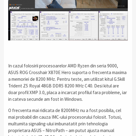
In cazul folosirii procesoarelor AMD Ryzen din seria 9000,
ASUS ROG Crosshair X870E Hero suporta o frecventa maxima
a memoriei de 8200 MHz. Pentru teste, am utilizat kitul G.Skill
Trident Z5 Royal 48GB DDR5 8200 MHz C40. Desi kitul are
doar profil XMP 3.0, placa a incarcat profilul fara probleme, iar
in cateva secunde am fost in Windows.
O frecventa mai ridicata de 8200MHz nu a fost posibila, cel
mai probabil din cauza IMC-ului procesorului folosit. Totusi,
multumita signaling-ului imbunatatit prin tehnologia
proprietara ASUS – NitroPath – am putut ajusta manual