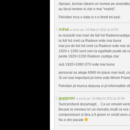
Apropo, tocmai citeam un review pe anandtech 
au facut review si clar e mai “realist”.
Felicitari inca o data si s-o tineti tot asa!
mihai
a scris pe:
24 March 2011 la 19:53
la rezolutii mai mari de full hd Radeoncastiga
la full hd cred ca Radeon este mai buna
mai jos de full hd cred ca Radeon este mai s
1920 x 1200 sunt cam la egalitate poate ati 
peste 1920×1200 Radeon castiga clar
sub 1920×1080 GTX este mai buna
personal as alege 6990 im place mai mult, c
Si cel mai important pt mine este Minim Fra
Felicitari pt munca depusa si pt informatiile of
guppster
a scris pe:
24 March 2011 la 20:56
Sunt profund dezamagit… Ca un omulet verde 
fiecare la vremea lor un monstru inutil ce er
compromisuri si fara a fi green in celalt sen
Nu e din pacate