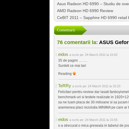
Asus Radeon HD 6990 – Studiu de over
AMD Radeon HD 6990 Review
CeBIT 2011 – Sapphire HD 6990 retail 
Comentarii
76 comentarii la:
ASUS Geforc
eidos
a scris pe:
24 March 2011 la 15:02
35 de pagini ……..
Sunteti ce mai tari
Reading
TeRRy
a scris pe:
24 March 2011 la 15:23
Felicitari pentru review dar lasati fanboyismele
benchmark-uri si testele realizate in 1920×12
sa ne luam placa de 30 milioane si sa jucam 
asemenea placi rezolutia MINIMA pe care ar tr
eidos
a scris pe:
24 March 2011 la 15:55
s-a strecurat o mica greseala in tabelul de jo