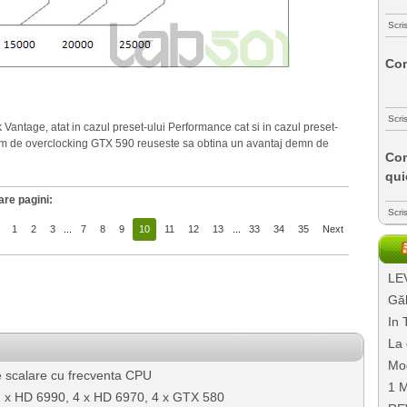
Scri
Com
Scri
antage, atat in cazul preset-ului Performance cat si in cazul preset-
regim de overclocking GTX 590 reuseste sa obtina un avantaj demn de
Com
qui
are pagini:
Scri
1
2
3
...
7
8
9
10
11
12
13
...
33
34
35
Next
LEV
Găl
In 
La 
Mo
scalare cu frecventa CPU
1 M
2 x HD 6990, 4 x HD 6970, 4 x GTX 580