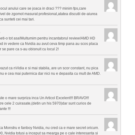
jocul anului care se joaca in draci ??? minim fps,care
vel de zgomot masurat profesional,atatea discutii de-aiurea
a sunteti cei mai tari.
5
i tineti-o tot asa!Multumim pentru incantatorul review!AMD HD
nd in vedere ca Nvidia au avut ceva timp pana au scos placa
r se pare ca s-au obisnuit cu locul 2!
zut ca nVidia e si mai stabila, are un scor constant, nu pica
, nu e cea mai puternica dar nici nu e depasita cu mult de AMD.
te o mare surpriza inca Un Articol Excelent!!! BRAVO!!!
re cele 2 cuirasate,(detin un his 5970)dar sunt curios de
nte !!!
ca Monstru e fanboy Nvidia, nu cred ca e mare secret oricum.
0, Nvidia totusi a inceput sa mearga pe o cale interesanta si