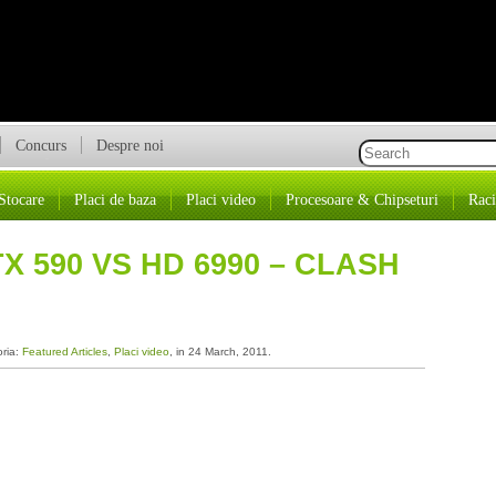
Concurs
Despre noi
Stocare
Placi de baza
Placi video
Procesoare & Chipseturi
Raci
 590 VS HD 6990 – CLASH
oria:
Featured Articles
,
Placi video
, in 24 March, 2011.