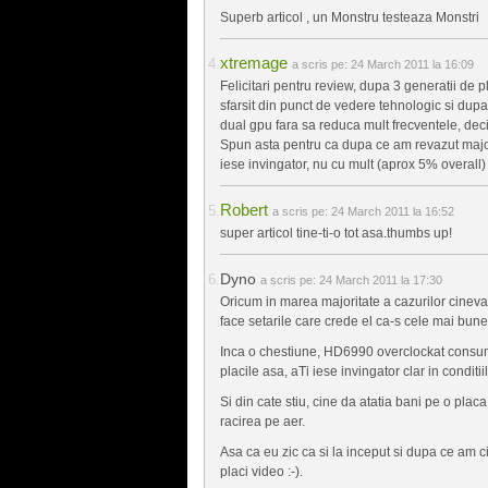
Superb articol , un Monstru testeaza Monstri
xtremage
a scris pe:
24 March 2011 la 16:09
Felicitari pentru review, dupa 3 generatii de pl
sfarsit din punct de vedere tehnologic si dupa
dual gpu fara sa reduca mult frecventele, deci
Spun asta pentru ca dupa ce am revazut majorit
iese invingator, nu cu mult (aprox 5% overall) d
Robert
a scris pe:
24 March 2011 la 16:52
super articol tine-ti-o tot asa.thumbs up!
Dyno
a scris pe:
24 March 2011 la 17:30
Oricum in marea majoritate a cazurilor cineva
face setarile care crede el ca-s cele mai bune
Inca o chestiune, HD6990 overclockat consu
placile asa, aTi iese invingator clar in conditii
Si din cate stiu, cine da atatia bani pe o plac
racirea pe aer.
Asa ca eu zic ca si la inceput si dupa ce am c
placi video :-).