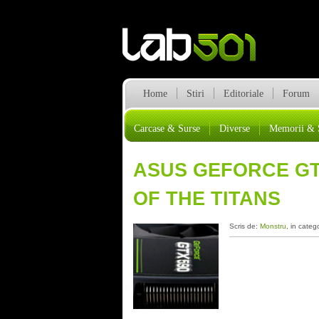
Home
Stiri
Editoriale
Forum
Carcase & Surse
Diverse
Memorii & 
ASUS GEFORCE GTX
OF THE TITANS
Scris de:
Monstru
, in categ