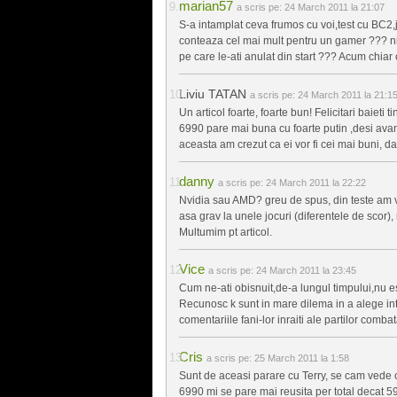
marian57
a scris pe:
24 March 2011 la 21:07
S-a intamplat ceva frumos cu voi,test cu BC2,
conteaza cel mai mult pentru un gamer ??? ni
pe care le-ati anulat din start ??? Acum chiar c
Liviu TATAN
a scris pe:
24 March 2011 la 21:1
Un articol foarte, foarte bun! Felicitari baiet
6990 pare mai buna cu foarte putin ,desi ava
aceasta am crezut ca ei vor fi cei mai buni, da
danny
a scris pe:
24 March 2011 la 22:22
Nvidia sau AMD? greu de spus, din teste am va
asa grav la unele jocuri (diferentele de scor)
Multumim pt articol.
Vice
a scris pe:
24 March 2011 la 23:45
Cum ne-ati obisnuit,de-a lungul timpului,nu es
Recunosc k sunt in mare dilema in a alege int
comentariile fani-lor inraiti ale partilor combata
Cris
a scris pe:
25 March 2011 la 1:58
Sunt de aceasi parare cu Terry, se cam vede 
6990 mi se pare mai reusita per total decat 59