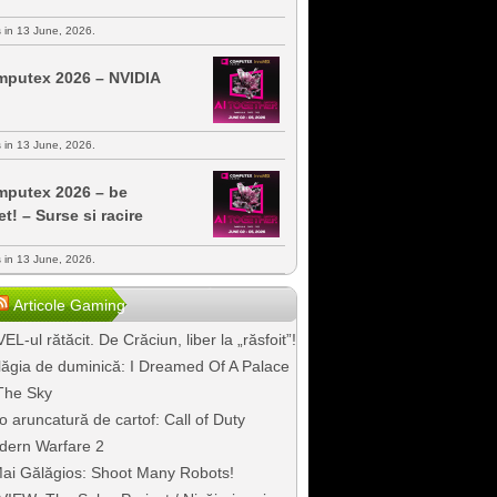
s in 13 June, 2026.
putex 2026 – NVIDIA
s in 13 June, 2026.
putex 2026 – be
et! – Surse si racire
s in 13 June, 2026.
Articole Gaming
EL-ul rătăcit. De Crăciun, liber la „răsfoit”!
ăgia de duminică: I Dreamed Of A Palace
The Sky
o aruncatură de cartof: Call of Duty
dern Warfare 2
ai Gălăgios: Shoot Many Robots!