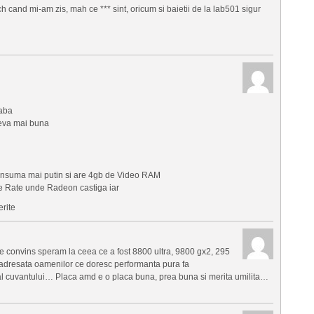
cand mi-am zis, mah ce *** sint, oricum si baietii de la lab501 sigur
laba
ceva mai buna
onsuma mai putin si are 4gb de Video RAM
me Rate unde Radeon castiga iar
erite
convins speram la ceea ce a fost 8800 ultra, 9800 gx2, 295
a adresata oamenilor ce doresc performanta pura fa
s al cuvantului… Placa amd e o placa buna, prea buna si merita umilita…