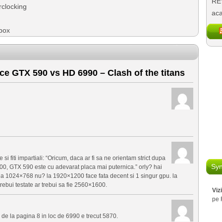
REV
clocking
aca
box
e GTX 590 vs HD 6990 – Clash of the titans
 si fiti impartiali: “Oricum, daca ar fi sa ne orientam strict dupa
Syn
00, GTX 590 este cu adevarat placa mai puternica.” orly? hai
la 1024×768 nu? la 1920×1200 face fata decent si 1 singur gpu. la
ebui testate ar trebui sa fie 2560×1600.
Viz
pe 
s de la pagina 8 in loc de 6990 e trecut 5870.