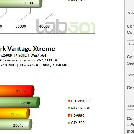
Scri
Com
Co
Scri
Com
Sea
Scri
Com
Scri
Com
– S
mon