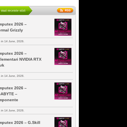
 mai recente stiri
putex 2026 –
rmal Grizzly
s in 14 June, 2026.
putex 2026 –
lementari NVIDIA RTX
rk
s in 14 June, 2026.
putex 2026 –
GABYTE –
mponente
s in 14 June, 2026.
putex 2026 – G.Skill