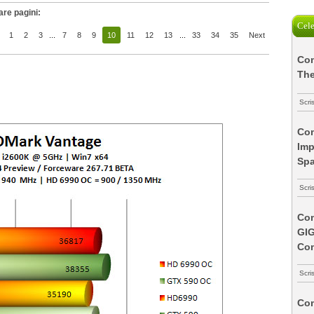
are pagini:
Cele
1
2
3
...
7
8
9
10
11
12
13
...
33
34
35
Next
Com
The
Scri
Com
Imp
Spa
Scri
Com
GI
Co
Scri
Com