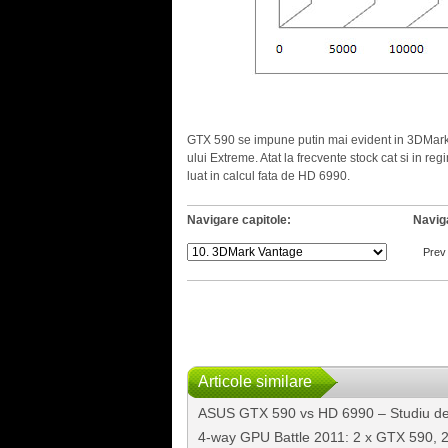
.
GTX 590 se impune putin mai evident in 3DMark V
ului Extreme. Atat la frecvente stock cat si in 
luat in calcul fata de HD 6990.
Navigare capitole:
Navig
Prev
Articole similare
ASUS GTX 590 vs HD 6990 – Studiu de 
4-way GPU Battle 2011: 2 x GTX 590, 