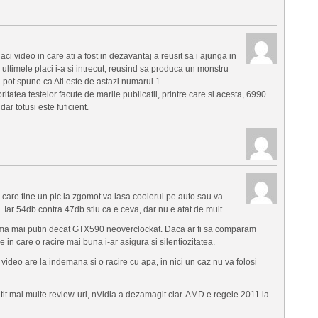
aci video in care ati a fost in dezavantaj a reusit sa i ajunga in
 ultimele placi i-a si intrecut, reusind sa produca un monstru
 pot spune ca Ati este de astazi numarul 1.
atea testelor facute de marile publicatii, printre care si acesta, 6990
ar totusi este fuficient.
 care tine un pic la zgomot va lasa coolerul pe auto sau va
. Iar 54db contra 47db stiu ca e ceva, dar nu e atat de mult.
ma mai putin decat GTX590 neoverclockat. Daca ar fi sa comparam
le in care o racire mai buna i-ar asigura si silentiozitatea.
a video are la indemana si o racire cu apa, in nici un caz nu va folosi
itit mai multe review-uri, nVidia a dezamagit clar. AMD e regele 2011 la