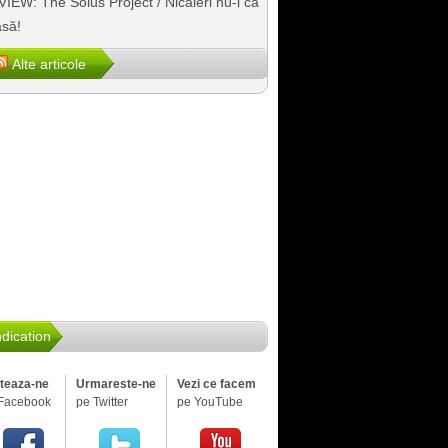
IEW: The Solus Project / Nicăieri nu-i ca
să!
Alte articole
dication
iteaza-ne
Urmareste-ne
Vezi ce facem
Facebook
pe Twitter
pe YouTube