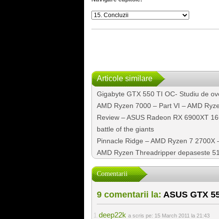
Articole similare
Gigabyte GTX 550 TI OC- Studiu de ov
AMD Ryzen 7000 – Part VI – AMD Ryzen
Review – ASUS Radeon RX 6900XT 16
battle of the giants
Pinnacle Ridge – AMD Ryzen 7 2700X – 
AMD Ryzen Threadripper depaseste 510
Comentarii
9 comentarii la:
ASUS GTX 550
deep22k
a scris pe:
15 March 2011 la 21:43