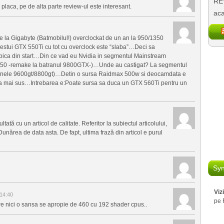
REV
laca, pe de alta parte review-ul este interesant.
aca
la Gigabyte (Batmobilul!) overclockat de un an la 950/1350
stui GTX 550Ti cu tot cu overclock este “slaba”…Deci sa
 pica din start…Din ce vad eu Nvidia in segmentul Mainstream
250 -remake la batranul 9800GTX-)…Unde au castigat? La segmentul
ranele 9600gt/8800gt)…Detin o sursa Raidmax 500w si deocamdata e
isa mai sus…Intrebarea e:Poate sursa sa duca un GTX 560Ti pentru un
ată cu un articol de calitate. Referitor la subiectul articolului,
 Dunărea de data asta. De fapt, ultima frază din articol e purul
Syn
Viz
14:40
pe 
e nici o sansa se apropie de 460 cu 192 shader cpus..