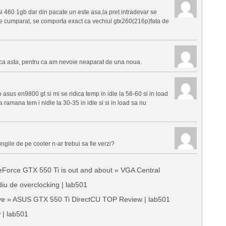
 460 1gb dar din pacate un este asa,la pret intradevar se
de cumparat, se comporta exact ca vechiul gtx260(216p)fata de
laca asta, pentru ca am nevoie neaparat de una noua.
asus en9800 gt si mi se ridica temp in idle la 56-60 si in load
 ramana tem i nidle la 30-35 in idle si si in load sa nu
ile de pe cooler n-ar trebui sa fie verzi?
Force GTX 550 Ti is out and about « VGA Central
u de overclocking | lab501
ve » ASUS GTX 550 Ti DirectCU TOP Review | lab501
| lab501