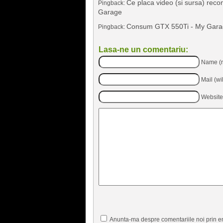
Ce placa video (si sursa) reco
Pingback:
Garage
Consum GTX 550Ti - My Gara
Pingback:
Lasa-ne un comentariu:
Name (r
Mail (wi
Website
Anunta-ma despre comentariile noi prin e