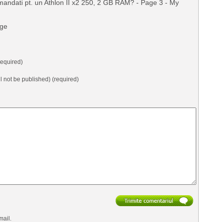
mandati pt. un Athlon II x2 250, 2 GB RAM? - Page 3 - My
ge
equired)
ll not be published) (required)
mail.