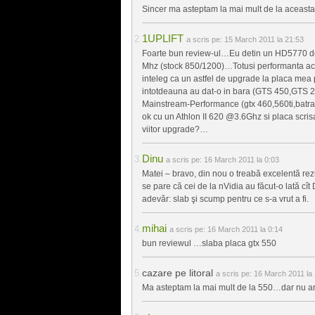
Sincer ma asteptam la mai mult de la aceasta p
1UPLIFT
a scris pe:
15 March 2011 la 21:53
Foarte bun review-ul…Eu detin un HD5770 de 
Mhz (stock 850/1200)…Totusi performanta ace
inteleg ca un astfel de upgrade la placa mea
intotdeauna au dat-o in bara (GTS 450,GTS 
Mainstream-Performance (gtx 460,560ti,bat
ok cu un Athlon II 620 @3.6Ghz si placa scr
viitor upgrade?…
Dinu
a scris pe:
16 March 2011 la 0:03
Matei – bravo, din nou o treabă excelentă rezult
se pare că cei de la nVidia au făcut-o lată cît
adevăr: slab şi scump pentru ce s-a vrut a fi.
mihai
a scris pe:
16 March 2011 la 0:14
bun reviewul …slaba placa gtx 550
cazare pe litoral
a scris pe:
16 March 2011 la 
Ma asteptam la mai mult de la 550…dar nu ar