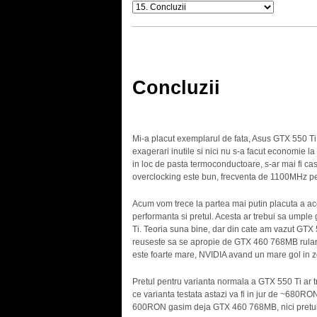
.
Concluzii
.
Mi-a placut exemplarul de fata, Asus GTX 550 Ti 
exagerari inutile si nici nu s-a facut economie la 
in loc de pasta termoconductoare, s-ar mai fi cas
overclocking este bun, frecventa de 1100MHz perf
Acum vom trece la partea mai putin placuta a ace
performanta si pretul. Acesta ar trebui sa umpl
Ti. Teoria suna bine, dar din cate am vazut GTX
reuseste sa se apropie de GTX 460 768MB ruland 
este foarte mare, NVIDIA avand un mare gol in
Pretul pentru varianta normala a GTX 550 Ti ar tr
ce varianta testata astazi va fi in jur de ~680R
600RON gasim deja GTX 460 768MB, nici pretul 