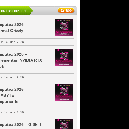
 mai recente stiri
putex 2026 –
rmal Grizzly
s in 14 June, 2026.
putex 2026 –
lementari NVIDIA RTX
rk
s in 14 June, 2026.
putex 2026 –
GABYTE –
mponente
s in 14 June, 2026.
putex 2026 – G.Skill