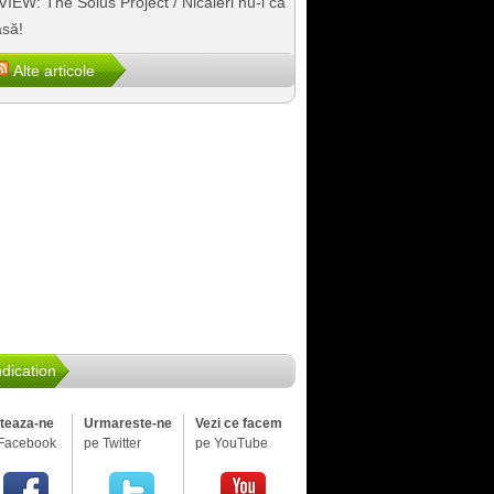
IEW: The Solus Project / Nicăieri nu-i ca
să!
Alte articole
dication
iteaza-ne
Urmareste-ne
Vezi ce facem
Facebook
pe Twitter
pe YouTube