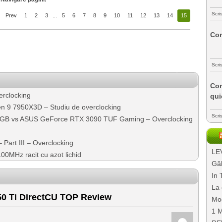
Scri
Prev
1
2
3
...
5
6
7
8
9
10
11
12
13
14
15
Com
Scri
Com
erclocking
qui
 9 7950X3D – Studiu de overclocking
Scri
GB vs ASUS GeForce RTX 3090 TUF Gaming – Overclocking
Part III – Overclocking
LEV
0MHz racit cu azot lichid
Găl
In 
La 
 Ti DirectCU TOP Review
Mo
1 M