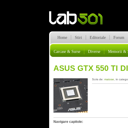
Home
Stiri
Editoriale
Forum
Carcase & Surse
Diverse
Memorii & 
ASUS GTX 550 TI 
Scris de:
matose
, in catego
Navigare capitole: