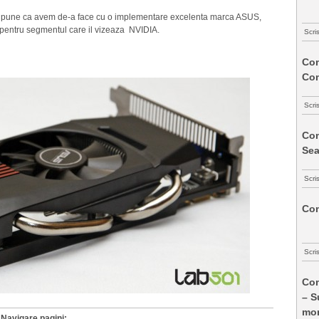
as pune ca avem de-a face cu o implementare excelenta marca ASUS,
 pentru segmentul care il vizeaza NVIDIA.
Scri
Com
Co
Scri
Com
Sea
Scri
Com
Scri
Com
– S
mon
Navigare pagini: