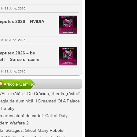
s in 13 June, 2026.
putex 2026 – NVIDIA
s in 13 June, 2026.
putex 2026 – be
et! – Surse si racire
s in 13 June, 2026.
Articole Gaming
EL-ul rătăcit. De Crăciun, liber la „răsfoit”!
ăgia de duminică: I Dreamed Of A Palace
The Sky
o aruncatură de cartof: Call of Duty
dern Warfare 2
ai Gălăgios: Shoot Many Robots!