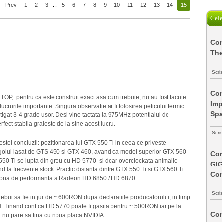
Prev
1
2
3
...
5
6
7
8
9
10
11
12
13
14
15
Cele
Com
The
Scri
Com
TOP, pentru ca este construit exact asa cum trebuie, nu au fost facute
Imp
lucrurile importante. Singura observatie ar fi folosirea peticului termic
Spa
tigat 3-4 grade usor. Desi vine tactata la 975MHz potentialul de
ect stabila graieste de la sine acest lucru.
Scri
stei concluzii: pozitionarea lui GTX 550 Ti in ceea ce priveste
e golul lasat de GTS 450 si GTX 460, avand ca model superior GTX 560
Com
 550 Ti se lupta din greu cu HD 5770 si doar overclockata animalic
GI
la frecvente stock. Practic distanta dintre GTX 550 Ti si GTX 560 Ti
Co
 zona de performanta a Radeon HD 6850 / HD 6870.
Scri
ebui sa fie in jur de ~ 600RON dupa declaratiile producatorului, in timp
ON. Tinand cont ca HD 5770 poate fi gasita pentru ~ 500RON iar pe la
Com
nu pare sa tina cu noua placa NVIDIA.