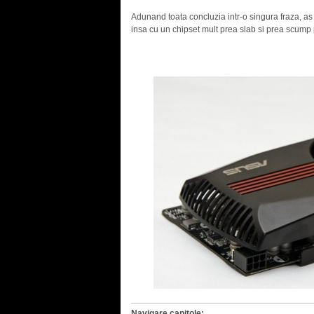
Adunand toata concluzia intr-o singura fraza, 
insa cu un chipset mult prea slab si prea scump
.
Navigare capitole: