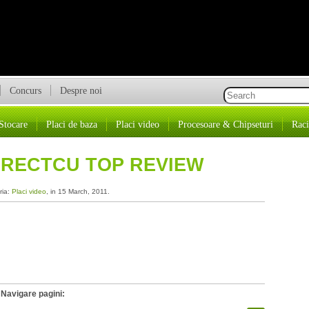
Concurs
Despre noi
Stocare
Placi de baza
Placi video
Procesoare & Chipseturi
Raci
DIRECTCU TOP REVIEW
ria:
Placi video
, in 15 March, 2011.
Navigare pagini: