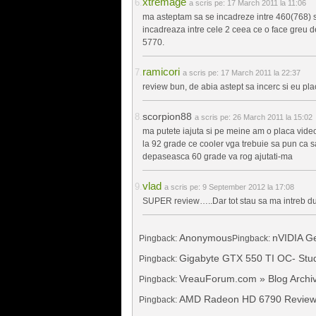
xtremage
a scris pe:
17 March 2011 la 11:06
ma asteptam sa se incadreze intre 460(768) si
incadreaza intre cele 2 ceea ce o face greu 
5770.
ramicori
a scris pe:
17 March 2011 la 22:37
review bun, de abia astept sa incerc si eu p
scorpion88
a scris pe:
26 March 2011 la 15:02
ma putete iajuta si pe meine am o placa video 
la 92 grade ce cooler vga trebuie sa pun ca sa
depaseasca 60 grade va rog ajutati-ma
vlad
a scris pe:
9 September 2012 la 17:08
SUPER review…..Dar tot stau sa ma intreb dung
Anonymous
nVIDIA Ge
Pingback:
Pingback:
Gigabyte GTX 550 TI OC- Studi
Pingback:
VreauForum.com » Blog Archi
Pingback:
AMD Radeon HD 6790 Review 
Pingback: