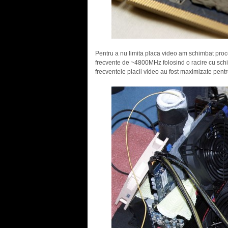
Pentru a nu limita placa video am schimbat pro
frecvente de ~4800MHz folosind o racire cu sch
frecventele placii video au fost maximizate pent