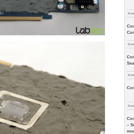
Scri
Com
Co
Scri
Com
Sea
Scri
Com
Scri
Com
– S
mon