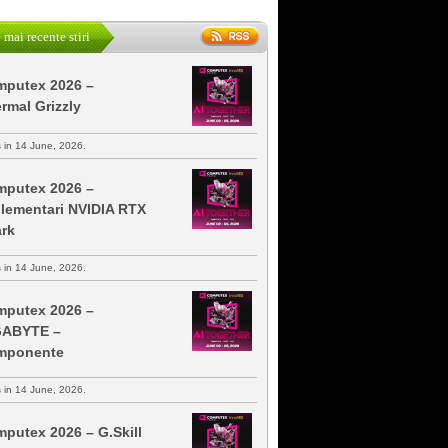
 mai recente stiri
putex 2026 –
rmal Grizzly
s in 14 June, 2026.
putex 2026 –
lementari NVIDIA RTX
rk
s in 14 June, 2026.
putex 2026 –
GABYTE –
mponente
s in 14 June, 2026.
putex 2026 – G.Skill