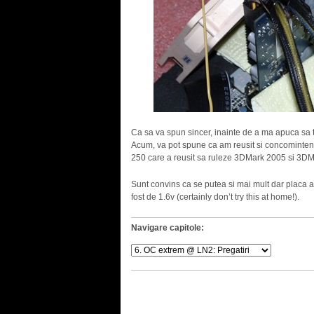
Ca sa va spun sincer, inainte de a ma apuca sa 
Acum, va pot spune ca am reusit si concominte
250 care a reusit sa ruleze 3DMark 2005 si 3
Sunt convins ca se putea si mai mult dar placa a
fost de 1.6v (certainly don’t try this at home!).
Navigare capitole: