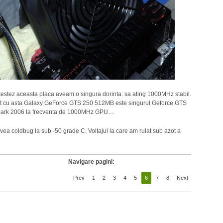
testez aceasta placa aveam o singura dorinta: sa ating 1000MHz stabil.
nt cu asta Galaxy GeForce GTS 250 512MB este singurul Geforce GTS
DMark 2006 la frecventa de 1000MHz GPU…
vea coldbug la sub -50 grade C. Voltajul la care am rulat sub azot a
Navigare pagini:
Prev
1
2
3
4
5
6
7
8
Next