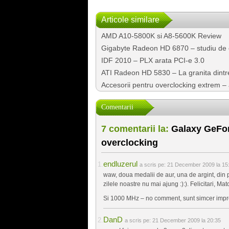
Articole similare
AMD A10-5800K si A8-5600K Review
Gigabyte Radeon HD 6870 – studiu de 
IDF 2010 – PLX arata PCI-e 3.0
ATI Radeon HD 5830 – La granita dintr
Accesorii pentru overclocking extrem 
Comentarii
7 comentarii la:
Galaxy GeFor
overclocking
endluzerul
a scris pe:
21 December 2009 la 15
waw, doua medalii de aur, una de argint, din 
zilele noastre nu mai ajung :):). Felicitari, Mat
Si 1000 MHz – no comment, sunt simcer impre
DanD
a scris pe:
21 December 2009 la 20:35