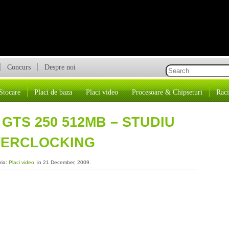
Concurs
Despre noi
Stocare
Placi de baza
Placi video
Procesoare & Chipseturi
Raci
TS 250 512MB – STUDIU
VERCLOCKING
ria:
Placi video
, in 21 December, 2009.