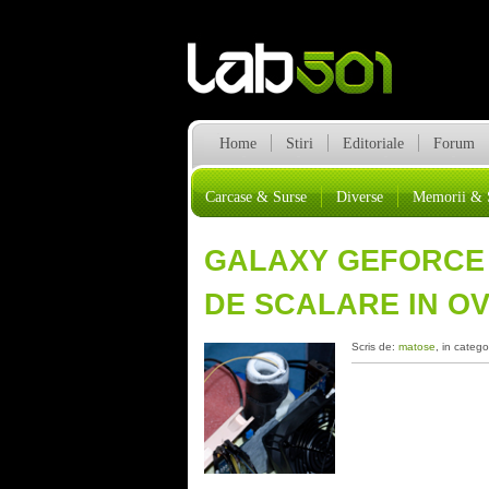
Home
Stiri
Editoriale
Forum
Carcase & Surse
Diverse
Memorii & 
GALAXY GEFORCE G
DE SCALARE IN O
Scris de:
matose
, in catego