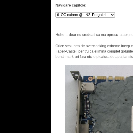
Navigare capitole:
Hehe… doar nu credeati ca ma opresc la aer, n
Orice sesiunea de overclocking extreme incep cu
Faber-Castell pentru ca elimina complet golurile
benchmark-uri fara nici o picatura de apa, iar sist