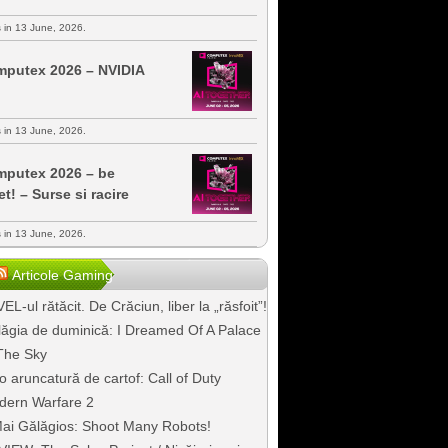
s in 13 June, 2026.
putex 2026 – NVIDIA
s in 13 June, 2026.
putex 2026 – be
et! – Surse si racire
s in 13 June, 2026.
Articole Gaming
EL-ul rătăcit. De Crăciun, liber la „răsfoit”!
ăgia de duminică: I Dreamed Of A Palace
The Sky
o aruncatură de cartof: Call of Duty
dern Warfare 2
ai Gălăgios: Shoot Many Robots!