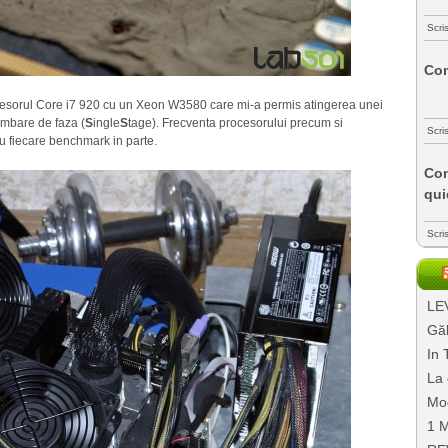
Scri
Com
cesorul Core i7 920 cu un Xeon W3580 care mi-a permis atingerea unei
imbare de faza (
S
ingle
S
tage). Frecventa procesorului precum si
Scri
ru fiecare benchmark in parte.
Com
qui
Scri
LEV
Găl
In 
La 
Mo
1 M