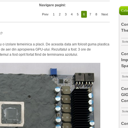
Navigare pagini:
Cele
Prev
1
2
3
4
5
6
7
8
Next
Com
The
u?
Scri
 o izolare temeinica a placii. De aceasta data am folosit guma plastica
 de aer din apropierea GPU-ului. Rezultatul a fost: 3 ore de
Com
emul a fost oprit fortat fiind de terminarea azotului.
Imp
Spa
Scri
Com
GI
Co
Scri
Com