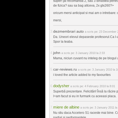
super! [ai recomanda 2, sau 3 dinastea pentr
de fizica? sau sa bag altceva, 2x gtx260?>
oricum mersi anticipat si mai am o intrebare: 
mersi,
dezmembrari auto
a scris pe:
23 December 2
Da. Uneori elevul depaseste profesorul.Ca l-ai
Spor la teaba.
john
a scris pe:
3 January 2010 la 2:33
Mama, niciun cuvant nu inteleg de pe blogul 
car-reviews.ru
a scris pe:
3 January 2010 la 1
i loved the article added to my favourites
dodysher
a scris pe:
4 February 2010 la 8:01
Superbă prezentare. Felicitări! Însă la răcire
l+am facut si eu in furmark cu aceeasi placa.
miere de albine
a scris pe:
3 January 2011 la
Nu stiu daca Accelero S1 raceste mai bine. C
partial si performantele.