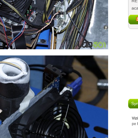
REV
aca
Syn
Viz
pe 