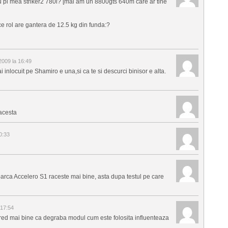
u pl mea striker2 780i? [mai am un 8800gts 640m care ar tine
ce rol are gantera de 12.5 kg din funda:?
009 la 16:49
 inlocuit pe Shamiro e una,si ca te si descurci binisor e alta.
acesta
0:33
 parca Accelero S1 raceste mai bine, asta dupa testul pe care
 17:54
red mai bine ca degraba modul cum este folosita influenteaza