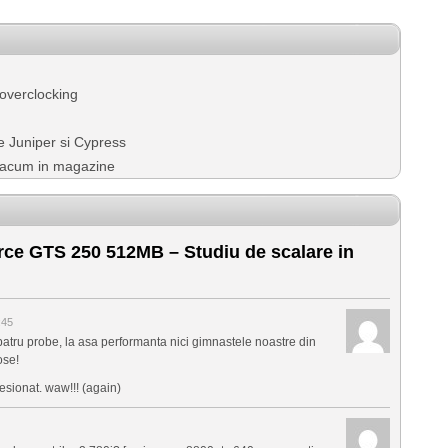
overclocking
e Juniper si Cypress
– acum in magazine
ce GTS 250 512MB – Studiu de scalare in
:45
patru probe, la asa performanta nici gimnastele noastre din
ose!
sionat. waw!!! (again)