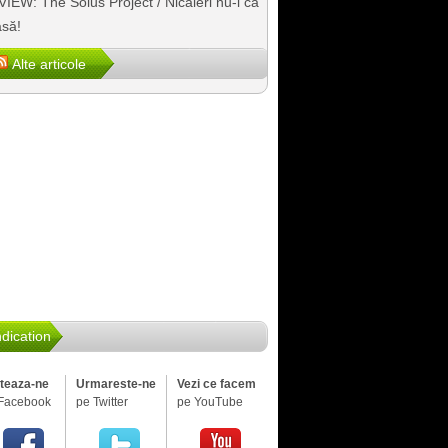
IEW: The Solus Project / Nicăieri nu-i ca
să!
Alte articole
dication
iteaza-ne
Urmareste-ne
Vezi ce facem
Facebook
pe Twitter
pe YouTube