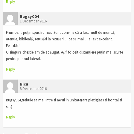
Reply
Bugsy004
1 December 2016
Frumos… puțin spus frumos. Sunt convins că a fost mult de muncă,
atenție, bibileală, retușări la retușări… ce să mai… a ieșit excelent.
Felicitări!
O singură chestie am de adăugat. Aș fi folosit distanțiere puțin mai scurte
pentru panoul lateral.
Reply
Nicu
8 December 2016
Bugsy004,trebuie sa mai intre si aerul in unitate(are plexiglass si frontal si
sus)
Reply