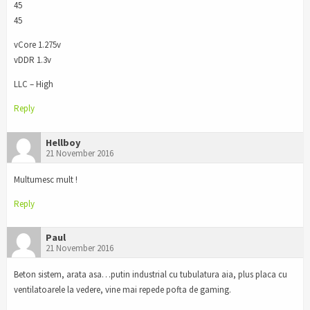
45
45
vCore 1.275v
vDDR 1.3v
LLC – High
Reply
Hellboy
21 November 2016
Multumesc mult !
Reply
Paul
21 November 2016
Beton sistem, arata asa…putin industrial cu tubulatura aia, plus placa cu
ventilatoarele la vedere, vine mai repede pofta de gaming.