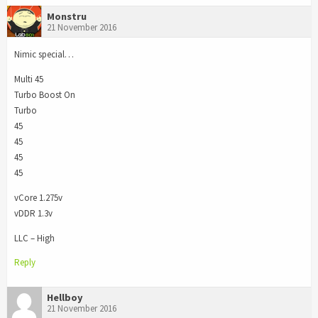
Monstru
21 November 2016
Nimic special…
Multi 45
Turbo Boost On
Turbo
45
45
45
45
vCore 1.275v
vDDR 1.3v
LLC – High
Reply
Hellboy
21 November 2016