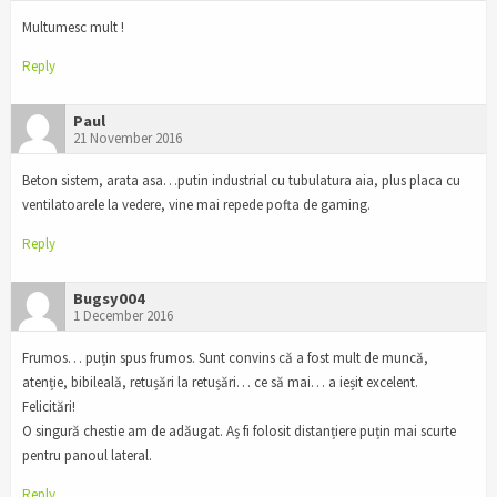
Multumesc mult !
Reply
Paul
21 November 2016
Beton sistem, arata asa…putin industrial cu tubulatura aia, plus placa cu
ventilatoarele la vedere, vine mai repede pofta de gaming.
Reply
Bugsy004
1 December 2016
Frumos… puțin spus frumos. Sunt convins că a fost mult de muncă,
atenție, bibileală, retușări la retușări… ce să mai… a ieșit excelent.
Felicitări!
O singură chestie am de adăugat. Aș fi folosit distanțiere puțin mai scurte
pentru panoul lateral.
Reply