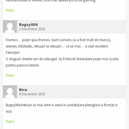
ventilatoarele la vedere, vine mai repede pofta de gaming.
Reply
Bugsy004
1 December 2016
Frumos… puțin spus frumos. Sunt convins că a fost mult de muncă,
atenție, bibileală, retușări la retușări… ce să mai… a ieșit excelent.
Felicitări!
O singură chestie am de adăugat. Aș fi folosit distanțiere puțin mai scurte
pentru panoul lateral.
Reply
Nicu
8 December 2016
Bugsy004,trebuie sa mai intre si aerul in unitate(are plexiglass si frontal si
sus)
Reply