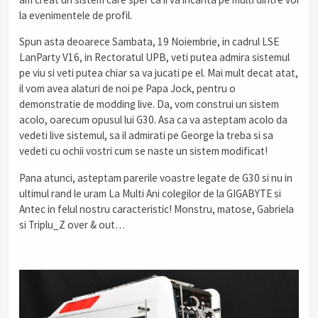
la evenimentele de profil.
Spun asta deoarece Sambata, 19 Noiembrie, in cadrul LSE
LanParty V16, in Rectoratul UPB, veti putea admira sistemul
pe viu si veti putea chiar sa va jucati pe el. Mai mult decat atat,
il vom avea alaturi de noi pe Papa Jock, pentru o
demonstratie de modding live. Da, vom construi un sistem
acolo, oarecum opusul lui G30. Asa ca va asteptam acolo da
vedeti live sistemul, sa il admirati pe George la treba si sa
vedeti cu ochii vostri cum se naste un sistem modificat!
Pana atunci, asteptam parerile voastre legate de G30 si nu in
ultimul rand le uram La Multi Ani colegilor de la GIGABYTE si
Antec in felul nostru caracteristic! Monstru, matose, Gabriela
si Triplu_Z over & out…