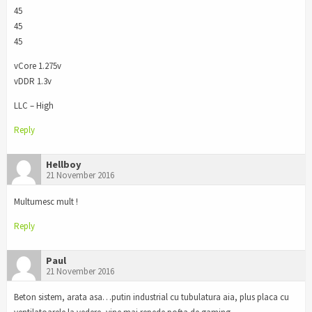
45
45
45
vCore 1.275v
vDDR 1.3v
LLC – High
Reply
Hellboy
21 November 2016
Multumesc mult !
Reply
Paul
21 November 2016
Beton sistem, arata asa…putin industrial cu tubulatura aia, plus placa cu