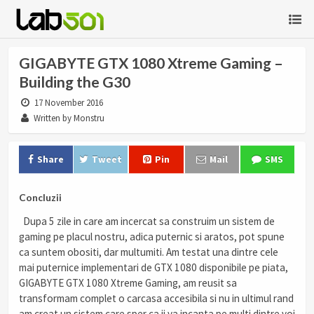
GIGABYTE GTX 1080 Xtreme Gaming –
Building the G30
17 November 2016
Written by Monstru
Share
Tweet
Pin
Mail
SMS
Concluzii
Dupa 5 zile in care am incercat sa construim un sistem de
gaming pe placul nostru, adica puternic si aratos, pot spune
ca suntem obositi, dar multumiti. Am testat una dintre cele
mai puternice implementari de GTX 1080 disponibile pe piata,
GIGABYTE GTX 1080 Xtreme Gaming, am reusit sa
transformam complet o carcasa accesibila si nu in ultimul rand
am creat un sistem care sper ca ii va incanta pe multi dintre voi