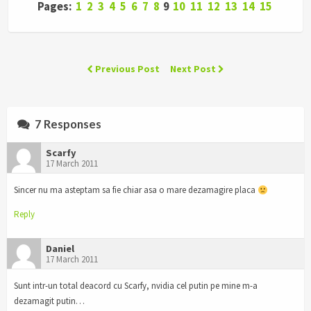
Pages:
1
2
3
4
5
6
7
8
9
10
11
12
13
14
15
Previous Post
Next Post
7 Responses
Scarfy
17 March 2011
Sincer nu ma asteptam sa fie chiar asa o mare dezamagire placa
Reply
Daniel
17 March 2011
Sunt intr-un total deacord cu Scarfy, nvidia cel putin pe mine m-a
dezamagit putin…