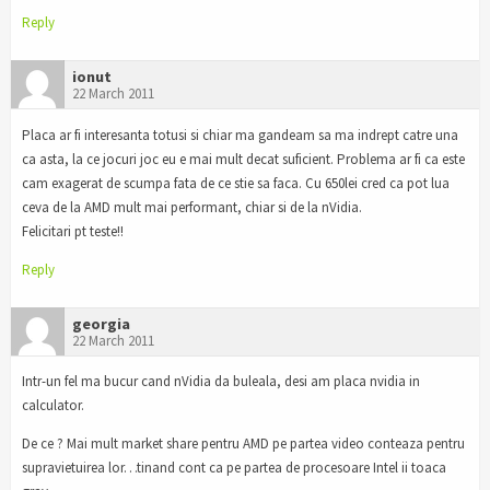
Reply
ionut
22 March 2011
Placa ar fi interesanta totusi si chiar ma gandeam sa ma indrept catre una
ca asta, la ce jocuri joc eu e mai mult decat suficient. Problema ar fi ca este
cam exagerat de scumpa fata de ce stie sa faca. Cu 650lei cred ca pot lua
ceva de la AMD mult mai performant, chiar si de la nVidia.
Felicitari pt teste!!
Reply
georgia
22 March 2011
Intr-un fel ma bucur cand nVidia da buleala, desi am placa nvidia in
calculator.
De ce ? Mai mult market share pentru AMD pe partea video conteaza pentru
supravietuirea lor…tinand cont ca pe partea de procesoare Intel ii toaca