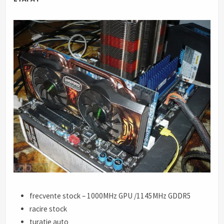
frecvente stock – 1000MHz GPU /1145MHz GDDR5
racire stock
turatie auto