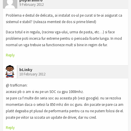
9 February 2012
Problema e destul de delicata, ai instalat os-ul pe curat si te-ai asigurat ca
sistemul e stabil? (ruleaza memtest de dos si prime blend)
Daca totul e in regula, (racirea vga-ului, urma de pasta, etc…) si face
probleme poti incerca fur extreme pentru o perioada foarte lunga. In mod
normal un vga trebuie sa functioneze mult si bine in regim de fur.
Reply
bLinky
10 February 2012
@ trafficman:
aceiasi pb o am si eu pe un SOC cu gpu 1000mhz.
se pare ca f multe din seria soc au aceasta pb (vezi google). nu se rezolva
momentan daca o setezi la 850 mhz din oc guru. din pacate se pare ca am
platit degeaba pt plusul de performanta pentru ca nu ne putem folosi de el.
poate pe viitor sa scoata un update de driver, dar nu cred.
Reply