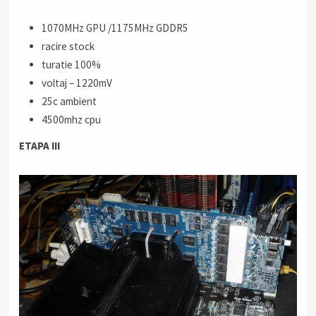
1070MHz GPU /1175MHz GDDR5
racire stock
turatie 100%
voltaj – 1220mV
25c ambient
4500mhz cpu
ETAPA III