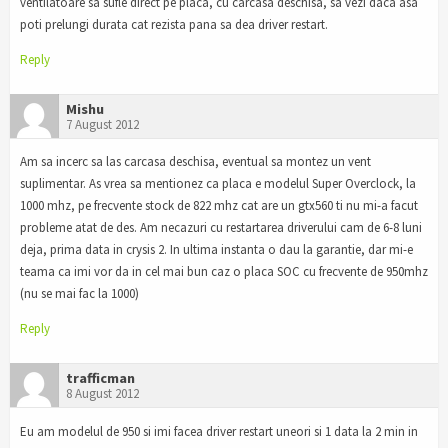
ventilatoare sa sufle direct pe placa, cu carcasa deschisa, sa vezi daca asa
poti prelungi durata cat rezista pana sa dea driver restart.
Reply
Mishu
7 August 2012
Am sa incerc sa las carcasa deschisa, eventual sa montez un vent
suplimentar. As vrea sa mentionez ca placa e modelul Super Overclock, la
1000 mhz, pe frecvente stock de 822 mhz cat are un gtx560 ti nu mi-a facut
probleme atat de des. Am necazuri cu restartarea driverului cam de 6-8 luni
deja, prima data in crysis 2. In ultima instanta o dau la garantie, dar mi-e
teama ca imi vor da in cel mai bun caz o placa SOC cu frecvente de 950mhz
(nu se mai fac la 1000)
Reply
trafficman
8 August 2012
Eu am modelul de 950 si imi facea driver restart uneori si 1 data la 2 min in