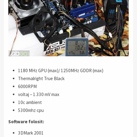
1180 MHz GPU (max)/ 1250MHz GDDR (max)
Thermalright True Black
6000RPM
voltaj – 1.330 mV max
10c ambient
5300mhz cpu
Software folosit:
3DMark 2001