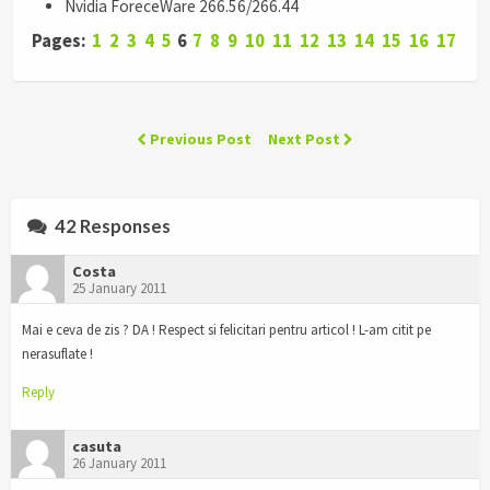
Nvidia ForeceWare 266.56/266.44
Pages:
1
2
3
4
5
6
7
8
9
10
11
12
13
14
15
16
17
Previous Post
Next Post
42 Responses
Costa
25 January 2011
Mai e ceva de zis ? DA ! Respect si felicitari pentru articol ! L-am citit pe
nerasuflate !
Reply
casuta
26 January 2011