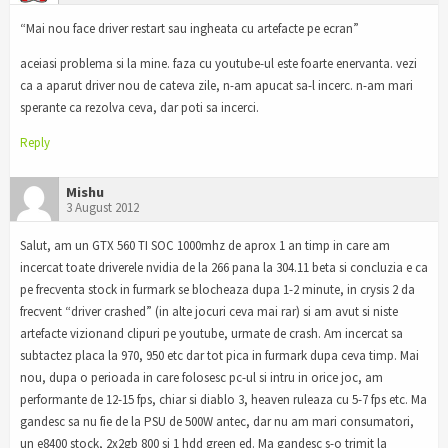
“Mai nou face driver restart sau ingheata cu artefacte pe ecran”
aceiasi problema si la mine. faza cu youtube-ul este foarte enervanta. vezi
ca a aparut driver nou de cateva zile, n-am apucat sa-l incerc. n-am mari
sperante ca rezolva ceva, dar poti sa incerci.
Reply
Mishu
3 August 2012
Salut, am un GTX 560 TI SOC 1000mhz de aprox 1 an timp in care am
incercat toate driverele nvidia de la 266 pana la 304.11 beta si concluzia e ca
pe frecventa stock in furmark se blocheaza dupa 1-2 minute, in crysis 2 da
frecvent “driver crashed” (in alte jocuri ceva mai rar) si am avut si niste
artefacte vizionand clipuri pe youtube, urmate de crash. Am incercat sa
subtactez placa la 970, 950 etc dar tot pica in furmark dupa ceva timp. Mai
nou, dupa o perioada in care folosesc pc-ul si intru in orice joc, am
performante de 12-15 fps, chiar si diablo 3, heaven ruleaza cu 5-7 fps etc. Ma
gandesc sa nu fie de la PSU de 500W antec, dar nu am mari consumatori,
un e8400 stock, 2x2gb 800 si 1 hdd green ed. Ma gandesc s-o trimit la