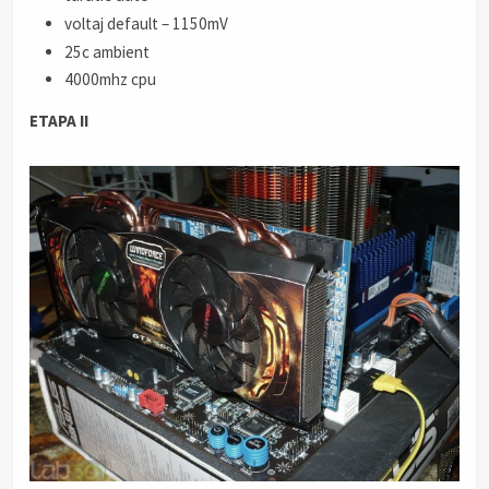
voltaj default – 1150mV
25c ambient
4000mhz cpu
ETAPA II