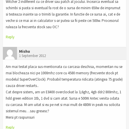
Witcher 2 indiferent cu ce driver sau patch al jocului. Incearca eventual sa
schimbi si pasta si eventual fa rost de o sursa de minim 650w de imprumut
si testeaza inainte sa o trimiti la garantie. In functie de ce sursa ai, cat e de
veche si ce mai ai in calculator s-ar putea sa fii peste cei 500w. Procesorul
ruleaza la frecventa stock sau OC?
Reply
Mishu
1 September 2012
Am mai testat placa sus-mentionata cu carcasa deschisa, momentan nu se
mai blocheaza nici pe 1000mhz core cu 4580 memory (frecvente stock pt
modelul SuperOverClock). Probabil temperatura ridicata (atingea 75 grade)
cauza driver restarts..
Cat despre sistem, am un E8400 overclockat la 3,6ghz, 4gb ddr2 800mhz, 1
hdd green edition 1tb, 1 dvd si cam atat. Sursa e 500W Antec venita odata
cu carcasa. M-am uitat si eu pe net si mai mult de 480W in peak nu solicita
sistemul meu…sau gresesc?
Mersi pt raspunsuri
Reply