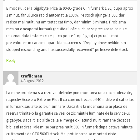
E modelul de la Gigabyte. Pica la 90-95 grade C in furmark 1.90, dupa aprox
1 minut, fanul urca rapid automat la 100%. Pe stock ajunge la 90C dar
rezista mai mult, nu am testat cat timp, dar minim 5 minute. Problema
mea nu e neaparat furmark (pe site-ul oficial chiar se precizeaza ca nu e
recomandata testarea cu el pt ca poate “topi” gpu) ci jocurile mai
pretentioase in care imi apare blank screen si “Display driver nvlddmkm
stopped responding and has successfully recovered” pe frecventele stock
Reply
trafficman
4 August 2012
La mine problema s-a rezolvat definitiv prin montarea unei raciri adecvate,
respectiv Accelero Extreme Plus II cu care nu trece de 64C indiferent cat o las
in furmark sau alte soft-uri similare. Daca iti e la indemana si ai placa de
rezerva trimite-o la garantie sa vezi ce zic mintile luminate de la service-ul
gigabyte. Daca iti zic si tie ca la ei merge ok, atunci nu iti ramane decat sa
bibilesti racirea. Mie mi se par prea mult 90C in furmark dupa cateva minute
cu frecvente de GTX 560TI stock. Mai poti incerca sa montezi niste