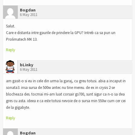
Bogdan
6 May 2011
Salut.
Care e distanta intre gaurile de prindere la GPU? Intreb ca sa pun un
Prolimatech MK 13.
Reply
bLinky
6 May 2011
am gasit-o si eu in cele din urma la garaj, cu greu totusi. abia a incaput in
sonata3. insa sursa de 500w antec nu tine mereu. de ex in crysis 2 se
blocheaza des. tocmai mi-am luat corsair gs700, sunt sigur ca n-o sa dea
gres cu asta. ideea e ca este totusi nevoie de o sursa min 550w cum cer cei
de la gigabyte.
Reply
Bogdan