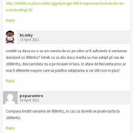
http://lab501.ro/placi-video/gigabyte-gtx-560-ti-superoverclock-studiu-de-
overclocking/10
Reply
bLinky
13 April 2011
credeti ca daca nu o sa am nevoie de oc pe viitor ar fi suficienta si versiunea
standard cu 900mhz? intreb ca sa stiu daca merita sa mai astept pt cea de
1000mhz, deocamdata nu e pe nicaieri in tara. in afara de frecventa proc ar
mai fi diferente majore care sa justifice asteptarea si cei 100 roni in plus?
Reply
poparamiro
14 April 2011
Cumpara linistit varianta de 900mhz, in caz ca doresti se poate tacta la
1000mhz.
Reply