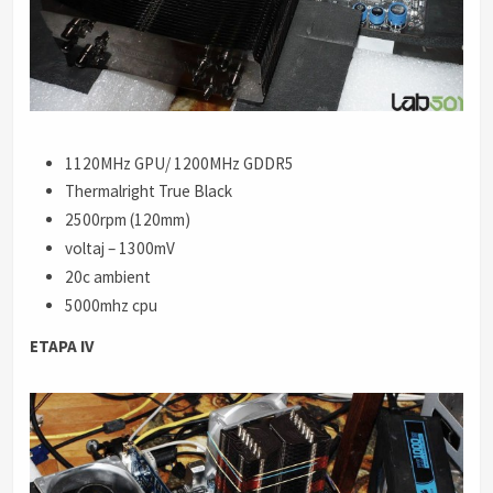
1120MHz GPU/ 1200MHz GDDR5
Thermalright True Black
2500rpm (120mm)
voltaj – 1300mV
20c ambient
5000mhz cpu
ETAPA IV