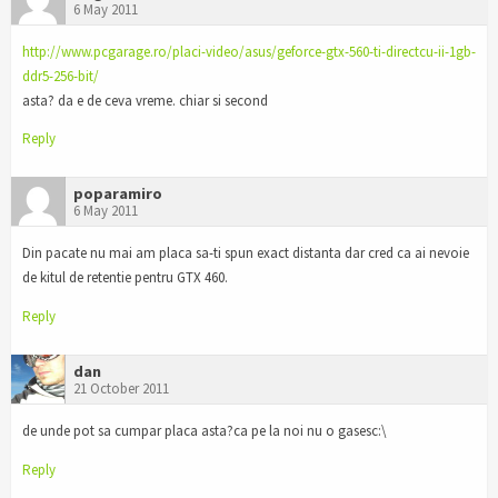
6 May 2011
http://www.pcgarage.ro/placi-video/asus/geforce-gtx-560-ti-directcu-ii-1gb-
ddr5-256-bit/
asta? da e de ceva vreme. chiar si second
Reply
poparamiro
6 May 2011
Din pacate nu mai am placa sa-ti spun exact distanta dar cred ca ai nevoie
de kitul de retentie pentru GTX 460.
Reply
dan
21 October 2011
de unde pot sa cumpar placa asta?ca pe la noi nu o gasesc:\
Reply