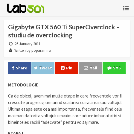
Gigabyte GTX 560 Ti SuperOverclock –
studiu de overclocking
25 January 2011
Written by poparamiro
Share
Tweet
Pin
Mail
SMS
METODOLOGIE
Ca de obicei
,
avem mai multe etape in care frecventele vor fi
crescute progresiv, urmarind scalarea cu racirea sau voltajul.
Ultima etapa este cea mai importanta, frecventele fiind cele
mai mari datorita voltajului maxim care aduce imbunatatiri si
bineinteles racirii “adecvate” pentru voltaj mare.
ETAPA I