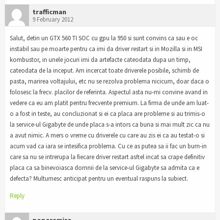
trafficman
9 February 2012
Salut, detin un GTX 560 TI SOC cu gpu la 950 si sunt convins ca sau e oc
instabil sau pe moarte pentru ca imi da driver restart si in Mozilla si in MSI
kombustor, in unele jocuri imi da artefacte cateodata dupa un timp,
cateodata de la inceput. Am incercat toate driverele posibile, schimb de
pasta, marirea voltajului, etc nu se rezolva problema nicicum, doar daca o
folosesc la frecv. placilor de referinta. Aspectul asta nu-mi convine avand in
vedere ca eu am platit pentru frecvente premium. La firma de unde am luat-
o a fost in teste, au concluzionat si ei ca placa are probleme si au trimis-o
la service-ul Gigabyte de unde placa s-a intors ca buna si mai mult zic ca nu
a avut nimic. A mers o vreme cu driverele cu care au zis ei ca au testat-o si
acum vad ca iara se intesifica problema. Cu ce as putea sa ii fac un burn-in
care sa nu se intrerupa la fiecare driver restart asftel incat sa crape definitiv
placa ca sa binevoiasca domnii de la service-ul Gigabyte sa admita ca e
defecta? Multumesc anticipat pentru un eventual raspuns la subiect.
Reply
poparamiro