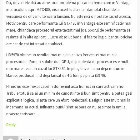
Da, driverii Nvidia au ameliorat problema pe care o remarcam in Vantage
in articolul despre GTX480, insa acest lucru s-a intamplat chiar de la
versiunea de driveri ulterioara lansarii. Nu este nici o noutate lucrul acesta.
Motiv pentru care performanta lui GTX480 in Vantage este semnificativ mai
mare, chiar daca procesorul este tactat mai jos. Sporul de performanta se
resimte si in alte aplicatii, lucru absolut banal si foarte logic, pentru oricine
are cat de cat interesat de subiect.
HD5970 obtine un rezultat mai mic din cauza frecventei mai mici a
procesorului. Fiind o solutie dualGPU, dependenta de procesor este mult
mai mare decat in cazul lui GTX480. In plus, driverii erau deja maturi in
Martie, produsul fiind deja lansat de 4-5 luni pe piata (5970).
Nimic nu este inexplicabil in domeniul asta frumos in care activam noi.
Trebuie totusi sa ai un minim de cunostiinte si bun simt pentru a putea gasi
explicatia logica, si asta cere un efort intelectual. Desigur, este mult mai la
indemana sa acuzi. Influenta bunul simt se pare ca nu se simte in umila
noastra tarisoara…
Reply