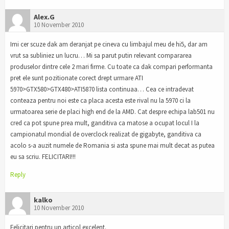
Alex.G
10 November 2010
Imi cer scuze dak am deranjat pe cineva cu limbajul meu de hi5, dar am
vrut sa subliniez un lucru… Mi sa parut putin relevant compararea
produselor dintre cele 2 mari firme. Cu toate ca dak compari performanta
pret ele sunt pozitionate corect drept urmare ATI
5970>GTX580>GTX480>ATI5870 lista continuaa… Cea ce intradevat
conteaza pentru noi este ca placa acesta este rival nu la 5970 ci la
urmatoarea serie de placi high end de la AMD. Cat despre echipa lab501 nu
cred ca pot spune prea mult, ganditiva ca matose a ocupat locul I la
campionatul mondial de overclock realizat de gigabyte, ganditiva ca
acolo s-a auzit numele de Romania si asta spune mai mult decat as putea
eu sa scriu. FELICITARI!!!
Reply
kalko
10 November 2010
Felicitari pentru un articol excelent.