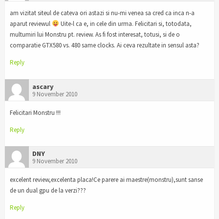
am vizitat siteul de cateva ori astazi si nu-mi venea sa cred ca inca n-a
aparut reviewul
Uite-l ca e, in cele din urma. Felicitari si, totodata,
multumiri lui Monstru pt. review. As fi fost interesat, totusi, si de o
comparatie GTX580 vs. 480 same clocks. Ai ceva rezultate in sensul asta?
Reply
ascary
9 November 2010
Felicitari Monstru !!!
Reply
DNY
9 November 2010
excelent review,excelenta placa!Ce parere ai maestre(monstru),sunt sanse
de un dual gpu de la verzi???
Reply