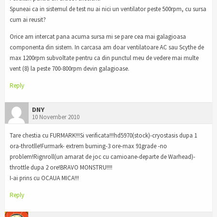
Spuneai ca in sistemul de test nu ai nici un ventilator peste 500rpm, cu sursa
cum ai reusit?
Orice am intercat pana acuma sursa mi se pare cea mai galagioasa
componenta din sistem. In carcasa am doar ventilatoare AC sau Scythe de
max 1200rpm subvoltate pentru ca din punctul meu de vedere mai multe
vent (8) la peste 700-800rpm devin galagioase.
Reply
DNY
10 November 2010
Tare chestia cu FURMARK!!!Si verificata!!!hd5970(stock)-cryostasis dupa 1
ora-throtlle!Furmark- extrem burning-3 ore-max 91grade -no
problem!Rignroll(un amarat de joc cu camioane-departe de Warhead)-
throttle dupa 2 ore!BRAVO MONSTRU!!!!
I-ai prins cu OCAUA MICA!!!
Reply