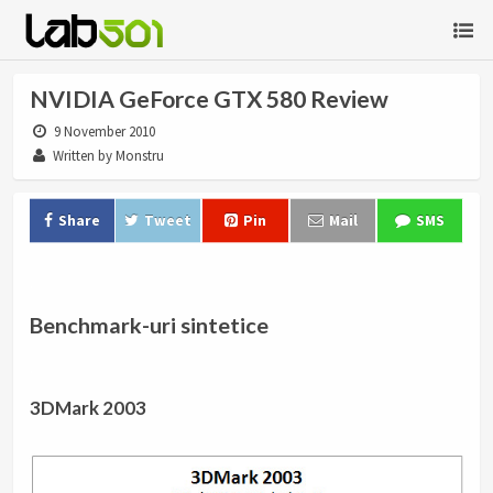
NVIDIA GeForce GTX 580 Review
9 November 2010
Written by Monstru
Share
Tweet
Pin
Mail
SMS
.
Benchmark-uri sintetice
.
3DMark 2003