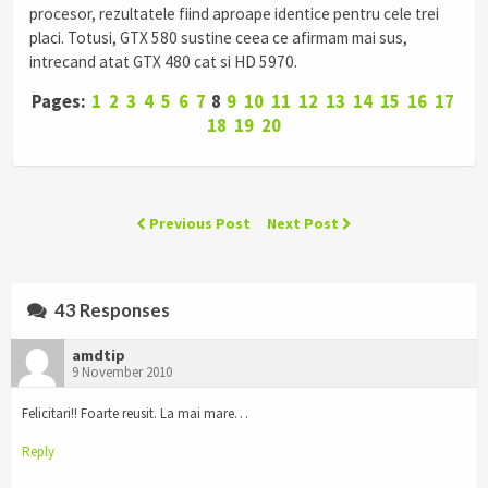
procesor, rezultatele fiind aproape identice pentru cele trei
placi. Totusi, GTX 580 sustine ceea ce afirmam mai sus,
intrecand atat GTX 480 cat si HD 5970.
Pages:
1
2
3
4
5
6
7
8
9
10
11
12
13
14
15
16
17
18
19
20
Previous Post
Next Post
43 Responses
amdtip
9 November 2010
Felicitari!! Foarte reusit. La mai mare…
Reply