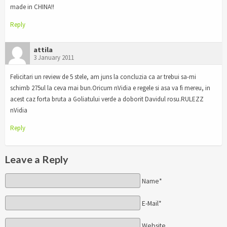
made in CHINA!!
Reply
attila
3 January 2011
Felicitari un review de 5 stele, am juns la concluzia ca ar trebui sa-mi
schimb 275ul la ceva mai bun.Oricum nVidia e regele si asa va fi mereu, in
acest caz forta bruta a Goliatului verde a doborit Davidul rosu.RULEZZ
nVidia
Reply
Leave a Reply
Name*
E-Mail*
Website