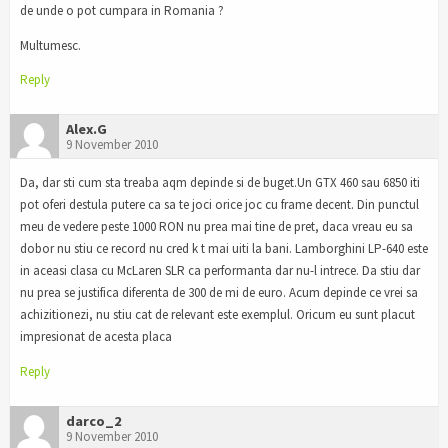
de unde o pot cumpara in Romania ?
Multumesc.
Reply
Alex.G
9 November 2010
Da, dar sti cum sta treaba aqm depinde si de buget.Un GTX 460 sau 6850 iti
pot oferi destula putere ca sa te joci orice joc cu frame decent. Din punctul
meu de vedere peste 1000 RON nu prea mai tine de pret, daca vreau eu sa
dobor nu stiu ce record nu cred k t mai uiti la bani. Lamborghini LP-640 este
in aceasi clasa cu McLaren SLR ca performanta dar nu-l intrece. Da stiu dar
nu prea se justifica diferenta de 300 de mi de euro. Acum depinde ce vrei sa
achizitionezi, nu stiu cat de relevant este exemplul. Oricum eu sunt placut
impresionat de acesta placa
Reply
darco_2
9 November 2010