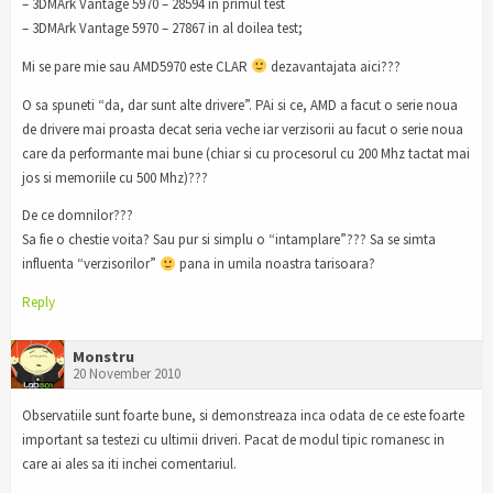
– 3DMArk Vantage 5970 – 28594 in primul test
– 3DMArk Vantage 5970 – 27867 in al doilea test;
Mi se pare mie sau AMD5970 este CLAR
dezavantajata aici???
O sa spuneti “da, dar sunt alte drivere”. PAi si ce, AMD a facut o serie noua
de drivere mai proasta decat seria veche iar verzisorii au facut o serie noua
care da performante mai bune (chiar si cu procesorul cu 200 Mhz tactat mai
jos si memoriile cu 500 Mhz)???
De ce domnilor???
Sa fie o chestie voita? Sau pur si simplu o “intamplare”??? Sa se simta
influenta “verzisorilor”
pana in umila noastra tarisoara?
Reply
Monstru
20 November 2010
Observatiile sunt foarte bune, si demonstreaza inca odata de ce este foarte
important sa testezi cu ultimii driveri. Pacat de modul tipic romanesc in
care ai ales sa iti inchei comentariul.