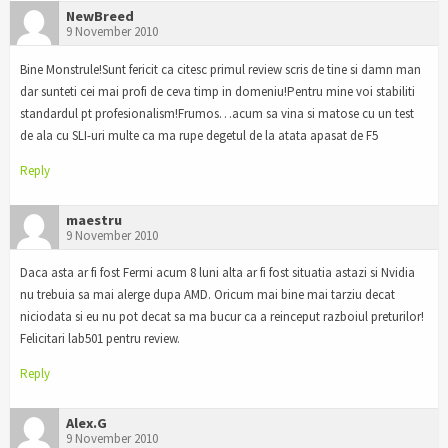
NewBreed
9 November 2010
Bine Monstrule!Sunt fericit ca citesc primul review scris de tine si damn man
dar sunteti cei mai profi de ceva timp in domeniu!Pentru mine voi stabiliti
standardul pt profesionalism!Frumos…acum sa vina si matose cu un test
de ala cu SLI-uri multe ca ma rupe degetul de la atata apasat de F5
Reply
maestru
9 November 2010
Daca asta ar fi fost Fermi acum 8 luni alta ar fi fost situatia astazi si Nvidia
nu trebuia sa mai alerge dupa AMD. Oricum mai bine mai tarziu decat
niciodata si eu nu pot decat sa ma bucur ca a reinceput razboiul preturilor!
Felicitari lab501 pentru review.
Reply
Alex.G
9 November 2010