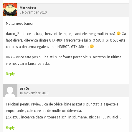
Monstru
9 November 2010
Multumesc baieti.
darco_2 – de ce as trage frecventele in jos, cand ele merg mult in sus?
Ca
fapt divers, diferenta dintre GTX 480 la frecventele lui GTX 580 si GTX 580 este
ca acesta din urma egaleaza un HD5970. GTX 480 nu
DNY – orice este posibil, baietii sunt foarte paranoici si secretosi in ultima
vreme, vezi si lansarea asta.
Reply
err0r
10 November 2010
Felicitari pentru review , ca de obicei bine asezat si punctat la aspectele
importante , cele care fac de multe ori diferenta.
@AlexG , incearca data viitoare sa scrii in stil manelistic pe Hi5 , nu aici …
Reply