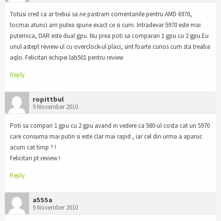
Totusi cred ca ar trebui sa ne pastram comentariile pentru AMD 6970,
tocmai atunci am putea spune exact ce si cum. Intradevar 5970 este mai
puternica, DAR este dual gpu. Nu prea poti sa comparari 1 gpu cu 2 gpu.Eu
unul astept review-ul cu overclock-ul placi, sint foarte curios cum sta treaba
aqlo. Felicitari echipei lab501 pentru review
Reply
ropittbul
9 November 2010
Poti sa compari 1 gpu cu 2 gpu avand in vedere ca 580-ul costa cat un 5970
care consuma mai putin si este clar mai rapid , iar cel din urma a aparuc
acum cat timp ? !
Felicitari pt review !
Reply
a555a
9 November 2010