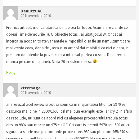
DanutzuAC
20 November 2010
Frumos articol, munca titanica din pertea ta Tudor. Acum mi-e clar de ce
doreai Time-demourile :)). O obiectie totusi, ai uitat jocul W. Oricat ai
incerca sa acoperi toate variantele e imposibil o sa fie un nemultumit care
mai vreoia ceva, dar altfel, asta e un articol dat maibii si ca nici o data, nu
prea am dat atentie la poze, ci m-a interesat partea cu scris. De apreciat
munca pe care o depuneti. Nota 20 in sistem rusesc
Reply
xtremage
20 November 2010
am revazut acel review si pot sa spun ca in majoritatea titlurilor 5970 se
descurca mai bine in 2560×1600, cel mai bun exemplu este Far cry 2. in afara
de rezolutie, nu sunt de acord nici cu alegerea procesorului,trebuia totusi
ales un 980x sau macar un 975 cu OC.Cei care isi permit 5970 sau 580 au cu
siguranta si cele mai performante procesoare. 950 sau phenom 965/970 se
cuvenea mai mult la placi de talia lui gtx460/6870. Nu vreau sa fac pe