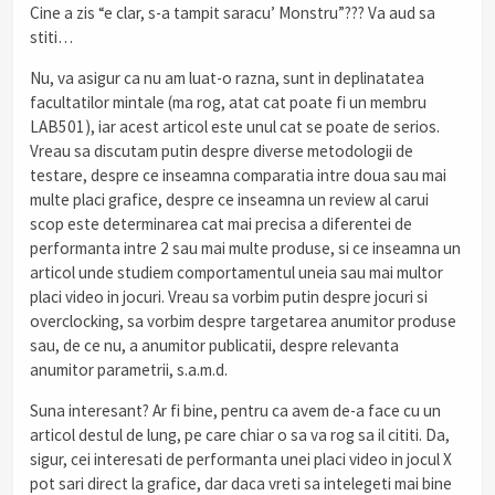
Cine a zis “e clar, s-a tampit saracu’ Monstru”??? Va aud sa
stiti…
Nu, va asigur ca nu am luat-o razna, sunt in deplinatatea
facultatilor mintale (ma rog, atat cat poate fi un membru
LAB501), iar acest articol este unul cat se poate de serios.
Vreau sa discutam putin despre diverse metodologii de
testare, despre ce inseamna comparatia intre doua sau mai
multe placi grafice, despre ce inseamna un review al carui
scop este determinarea cat mai precisa a diferentei de
performanta intre 2 sau mai multe produse, si ce inseamna un
articol unde studiem comportamentul uneia sau mai multor
placi video in jocuri. Vreau sa vorbim putin despre jocuri si
overclocking, sa vorbim despre targetarea anumitor produse
sau, de ce nu, a anumitor publicatii, despre relevanta
anumitor parametrii, s.a.m.d.
Suna interesant? Ar fi bine, pentru ca avem de-a face cu un
articol destul de lung, pe care chiar o sa va rog sa il cititi. Da,
sigur, cei interesati de performanta unei placi video in jocul X
pot sari direct la grafice, dar daca vreti sa intelegeti mai bine