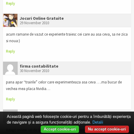
Reply
Jocuri Online Gratuite
29 November 2010
acum ramane de vazut ce experiente traiesc cei care au asa ceva, sa ne zica
si noua:)
Reply
firma contabilitate
30 November 2010
pana apar “trairile” celor care experimenteaza asa ceva ….ma bucur de
vechea mea placa Nvidia…
Reply
Jocuri de gatit
Această pagină web folosește cookie-uri pentru a îmbunătăți experiența
2 December 2010
de navigare și a asigura funcționalițăți adiționale.
Detalii
Accept cookie-uri
Nu accept cookie-uri
Astept review-uri de la cei ce au “trait” asa experiente de neuitat
. Acum