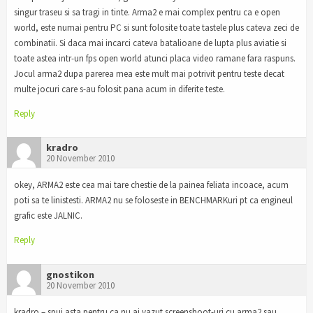
singur traseu si sa tragi in tinte. Arma2 e mai complex pentru ca e open
world, este numai pentru PC si sunt folosite toate tastele plus cateva zeci de
combinatii. Si daca mai incarci cateva batalioane de lupta plus aviatie si
toate astea intr-un fps open world atunci placa video ramane fara raspuns.
Jocul arma2 dupa parerea mea este mult mai potrivit pentru teste decat
multe jocuri care s-au folosit pana acum in diferite teste.
Reply
kradro
20 November 2010
okey, ARMA2 este cea mai tare chestie de la painea feliata incoace, acum
poti sa te linistesti. ARMA2 nu se foloseste in BENCHMARKuri pt ca engineul
grafic este JALNIC.
Reply
gnostikon
20 November 2010
kradro – spui asta pentru ca nu ai vazut screenshoot-uri cu arma2 sau