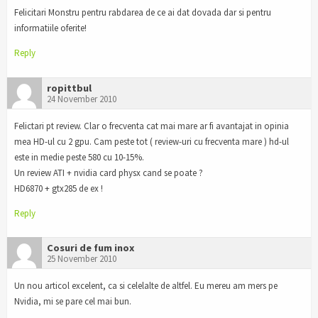
Felicitari Monstru pentru rabdarea de ce ai dat dovada dar si pentru
informatiile oferite!
Reply
ropittbul
24 November 2010
Felictari pt review. Clar o frecventa cat mai mare ar fi avantajat in opinia
mea HD-ul cu 2 gpu. Cam peste tot ( review-uri cu frecventa mare ) hd-ul
este in medie peste 580 cu 10-15%.
Un review ATI + nvidia card physx cand se poate ?
HD6870 + gtx285 de ex !
Reply
Cosuri de fum inox
25 November 2010
Un nou articol excelent, ca si celelalte de altfel. Eu mereu am mers pe
Nvidia, mi se pare cel mai bun.