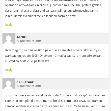
operation arrowhead si nici nu ai jucat vreo misiune. Unii prefera grafica
desen-animat altii prefera grafica realista.Engineul este invechit dar nu
jalnic. Marele zid chinezesc s-a facut cu pasta de orez.
Reply
Jocuri
20 November 2010
Dezamagitor, sa dau 2400ron pe o placa care abia scoate 50fps in crysis
warhead un joc din 2008? Orice om normal la cap care munceste pe bani
nu cred ca ar da cu ei pe fereastra.
Reply
DanutzuAC
20 November 2010
Jocuri, abtinete sa faci astfel de afirmatii. “om normal la cap”. Sunt oameni
care chiar sunt platiti pentru munca lor si isi permit asa ceva, sau oameni
care fac eforturi sa o aiba pentru ca sunt entuziasti. Ca tu eu sau altul nu ne