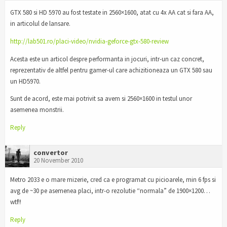
GTX 580 si HD 5970 au fost testate in 2560×1600, atat cu 4x AA cat si fara AA,
in articolul de lansare.
http://lab501.ro/placi-video/nvidia-geforce-gtx-580-review
Acesta este un articol despre performanta in jocuri, intr-un caz concret,
reprezentativ de altfel pentru gamer-ul care achizitioneaza un GTX 580 sau
un HD5970.
Sunt de acord, este mai potrivit sa avem si 2560×1600 in testul unor
asemenea monstrii.
Reply
convertor
20 November 2010
Metro 2033 e o mare mizerie, cred ca e programat cu picioarele, min 6 fps si
avg de ~30 pe asemenea placi, intr-o rezolutie “normala” de 1900×1200…
wtf!!
Reply