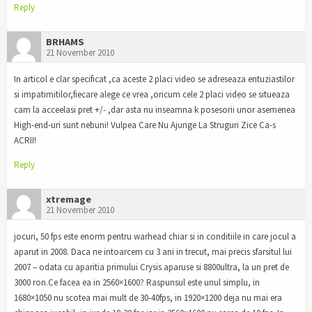
Reply
BRHAMS
21 November 2010
In articol e clar specificat ,ca aceste 2 placi video se adreseaza entuziastilor
si impatimitilor,fiecare alege ce vrea ,oricum cele 2 placi video se situeaza
cam la acceelasi pret +/- ,dar asta nu inseamna k posesorii unor asemenea
High-end-uri sunt nebuni! Vulpea Care Nu Ajunge La Struguri Zice Ca-s
ACRII!
Reply
xtremage
21 November 2010
jocuri, 50 fps este enorm pentru warhead chiar si in conditiile in care jocul a
aparut in 2008. Daca ne intoarcem cu 3 ani in trecut, mai precis sfarsitul lui
2007 – odata cu aparitia primului Crysis aparuse si 8800ultra, la un pret de
3000 ron.Ce facea ea in 2560×1600? Raspunsul este unul simplu, in
1680×1050 nu scotea mai mult de 30-40fps, in 1920×1200 deja nu mai era