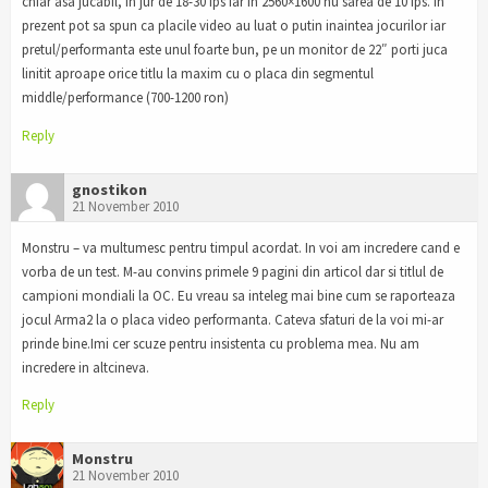
chiar asa jucabil, in jur de 18-30 fps iar in 2560×1600 nu sarea de 10 fps. In
prezent pot sa spun ca placile video au luat o putin inaintea jocurilor iar
pretul/performanta este unul foarte bun, pe un monitor de 22″ porti juca
linitit aproape orice titlu la maxim cu o placa din segmentul
middle/performance (700-1200 ron)
Reply
gnostikon
21 November 2010
Monstru – va multumesc pentru timpul acordat. In voi am incredere cand e
vorba de un test. M-au convins primele 9 pagini din articol dar si titlul de
campioni mondiali la OC. Eu vreau sa inteleg mai bine cum se raporteaza
jocul Arma2 la o placa video performanta. Cateva sfaturi de la voi mi-ar
prinde bine.Imi cer scuze pentru insistenta cu problema mea. Nu am
incredere in altcineva.
Reply
Monstru
21 November 2010