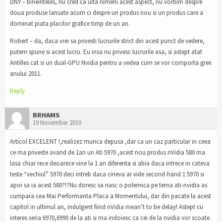
DNY – bineinteles, nu cred ca uita nimeni acest aspect, nu vorbim despre
doua produse lansate acum ci despre un produs nou si un produs care a
dominat piata placilor grafice timp de un an.
Robert – da, daca vrei sa privesti lucrurile strict din acest punct de vedere,
putem spune si acest lucru. Eu insa nu privesc lucrurile asa, si astept atat
Antilles cat si un dual-GPU Nvidia pentru a vedea cum se vor comporta greii
anului 2011.
Reply
BRHAMS
19 November 2010
Articol EXCELENT !,realizez munca depusa ,dar ca un caz particular in ceea
ce ma priveste avand de 1an un Ati 5970 ,acest nou produs nVidia 580 ma
lasa chiar rece deoarece vine la 1 an diferenta si abia daca intrece in cateva
teste “vechiul” 5970 deci intreb daca cineva ar vide second-hand 1 5970 si
apoi sa ia acest 580?!?Nu doresc sa nasc o polemica pe tema ati-nvidia as
cumpara cea Mai Performanta Placa a Momentului, dar din pacate la acest
capitol in ultimul an, indulgent fiind nVidia mean’t to be delay! Astept cu
interes seria 6970,6990 de la ati si ma indoiesc ca cei de la nvidia vor scoate