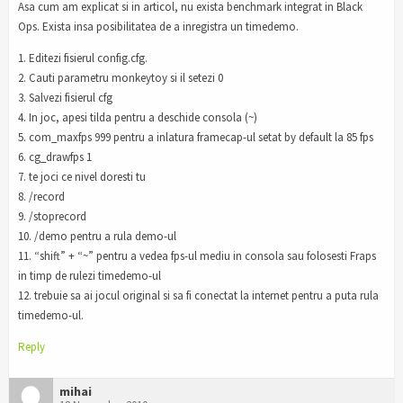
Asa cum am explicat si in articol, nu exista benchmark integrat in Black
Ops. Exista insa posibilitatea de a inregistra un timedemo.
1. Editezi fisierul config.cfg.
2. Cauti parametru monkeytoy si il setezi 0
3. Salvezi fisierul cfg
4. In joc, apesi tilda pentru a deschide consola (~)
5. com_maxfps 999 pentru a inlatura framecap-ul setat by default la 85 fps
6. cg_drawfps 1
7. te joci ce nivel doresti tu
8. /record
9. /stoprecord
10. /demo
pentru a rula demo-ul
11. “shift” + “~” pentru a vedea fps-ul mediu in consola sau folosesti Fraps
in timp de rulezi timedemo-ul
12. trebuie sa ai jocul original si sa fi conectat la internet pentru a puta rula
timedemo-ul.
Reply
mihai