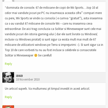
“dominata de console. 67 de milioane de copii de Wii Sports….top 10 al
celor mai vandute jocuri pe PC nu insumeaza aceasta cifra” compari mere
cu pere, Wii Sports se vinde cu consola ( e cumva “gratuit”), asta inseamna
ca s-au vandut 67 milioane de console Wii – care nu inseamna ceva
extraordinar. De aici trag concluzia ca Solitar si Minesweaper sunt cele mai
vandute jocuri din istoria gaming-ului ( dar ele sunt livrate cu Windows(
inclusiv cu Windows piratat) si sunt sigur ca exista mult mai mult de 67
milioane de utilizatorii windows pe Terra si imprejurimi :-). SI sunt sigur ca in
Top 10 de care vorbesti tu nu au fost incluse si celebrele si consacratele
Solitar si Minesweaper
be carefull
Reply
i860
18 November 2010
Un articol superb. Va multumesc pt timpul investit in acest articol.
Reply