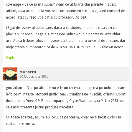
xtremage – de ce sa ma supar? V-am cerut foarte clar parerile in acest
articol, asta astept de la voi. Asa cum spuneam si mai sus, sunt complet de
acord, atat cu rezolutia cat si cu procesorul folosit.
LEgat de review-ul de lansare, daca o sa studiezi mai bine o sa vezi ca
placile sunt absolut egale. Cat despre Gulftown, din pacate nu este chiar
asa. Adica trebuie folosit in review pentru a inlatura orice fel de limitare, dar
majoritatea cumparatorilor de GTX 580 sau HD5970 nu au Gulftown acasa.
Reply
Monstru
20 November 2010
gnostikon – IQ-ul jucatorilor nu este un criteriu in alegerea jocurilor pe care
le folosim in teste. Motorul grafic Real Vitruality este invechit, oferind suport
doar pentru DirectX 9. Prin comparatie, Crysis Warhead sau Metro 2033 sunt
cele mai stresante jocuri produse vreodata.
Cu toate acestea, acum iau jocul de pe Steam, chiar m-ai facut curios sa
vad cum se misca.