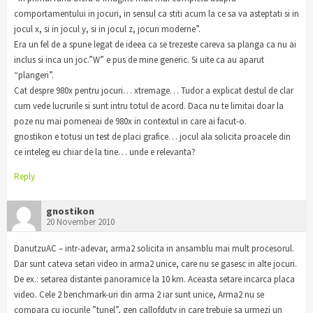
comportamentului in jocuri, in sensul ca stiti acum la ce sa va asteptati si in
jocul x, si in jocul y, si in jocul z, jocuri moderne”.
Era un fel de a spune legat de ideea ca se trezeste careva sa planga ca nu ai
inclus si inca un joc.”W” e pus de mine generic. Si uite ca au aparut
“plangeri”.
Cat despre 980x pentru jocuri… xtremage… Tudor a explicat destul de clar
cum vede lucrurile si sunt intru totul de acord. Daca nu te limitai doar la
poze nu mai pomeneai de 980x in contextul in care ai facut-o.
gnostikon e totusi un test de placi grafice… jocul ala solicita proacele din
ce inteleg eu chiar de la tine… unde e relevanta?
Reply
gnostikon
20 November 2010
DanutzuAC – intr-adevar, arma2 solicita in ansamblu mai mult procesorul.
Dar sunt cateva setari video in arma2 unice, care nu se gasesc in alte jocuri.
De ex.: setarea distantei panoramice la 10 km. Aceasta setare incarca placa
video. Cele 2 benchmark-uri din arma 2 iar sunt unice, Arma2 nu se
compara cu jocurile ”tunel”, gen callofduty in care trebuie sa urmezi un