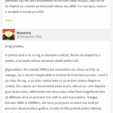
permitem sau din alte considerente nu ne luam astfel de placi, asta nu ne
da dreptul sa-i numim pe entuziasti nebuni sau altfel. S-a mai spus, crysis e
o exceptie in lumea jocurilor.
Reply
Monstru
20 November 2010
Dragi prieteni,
in primul rand o sa va rog sa discutam civilizat, fiecare are dreptul la o
parere, si nu exista adevar universal valabil pentru toti.
@gnostikon: Am instalat ARMA2 dar momentan ma chinui sa il fac sa
mearga, iau o eroare inexplicabila in ecranul de incarcare a jocului. Cand o
sa ii dau de cap, o sa rulez cateva teste ca sa ne dam seama despre ce
vorbim. Din cate m-am documentat pana acum, este un joc care depinde
grav de procesor, delimitarile intre doua placi video fiind insignifiante fata
de diferenta de la un procesor mai slab la unul mai puternic. Desigur,
folosesc i980X la 4300MHz, dar daca jocul pune accentul mai mult pe
procesor decat pe placa grafica, nu este un titlu potrivit pentru testarea