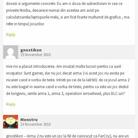
dovezi si argumente concrete. Eu am o doza de subiectivism in cea ce
priveste Nvidia, deoarece numai din acestea am avut pe
calculatoarele/leptopurile mele, si am fost foarte multumit de grafica , ma
refer in timpul jocurilor.
Reply
gnostikon
19 November 2010
mie mi-a placut introducerea. Am invatat multe lucruri pentru ca sunt
incepator. Sunt gamer, dar nu joc decat arma 2 si acest joc nu exista pe
nicaieri cand e vorba de teste. Intreb pe cei de la lab501: de ce jocul arma 2
nu este bagat in seama cand e vorba de teste, pentru ca este un joc destul
de longeviv, seriile arma 1, arma 2, operation arrowhead, plus DLC-uri?
Reply
Monstru
19 November 2010
gnostikon – Arma 2 nu este un joc la fel de cunoscut ca FarCry2, nu are un