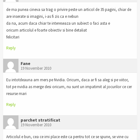
de ma punea cineva sa trag o privire peste un articol de 35 pagini, chiar de
are inserate si imagini, i-as fi zis ca e nebun
da na, acum daca chiar te intereseaza un subiect o faci asta e
oricum articolul e foarte obiectiv si bine detaliat
felicitari
Reply
Fane
19 November 2010
Eu intotdeauna am mers pe Nvidia. Oricum, daca ar fi sa aleg si pe viitor,
tot pe nvidia as merge desi oricum, nu sunt un impatimit al jocurilor ce cer
resurse mari
Reply
parchet stratificat
19 November 2010
Articolul e bun, cea ce imi place este ca pentru tot ce se spune, se vine cu