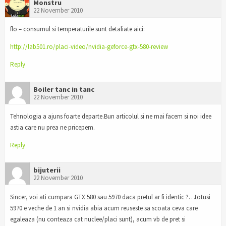
Monstru
22 November 2010
flo – consumul si temperaturile sunt detaliate aici:
http://lab501.ro/placi-video/nvidia-geforce-gtx-580-review
Reply
Boiler tanc in tanc
22 November 2010
Tehnologia a ajuns foarte departe.Bun articolul si ne mai facem si noi idee
astia care nu prea ne pricepem.
Reply
bijuterii
22 November 2010
Sincer, voi ati cumpara GTX 580 sau 5970 daca pretul ar fi identic ?…totusi
5970 e veche de 1 an si nvidia abia acum reuseste sa scoata ceva care
egaleaza (nu conteaza cat nuclee/placi sunt), acum vb de pret si