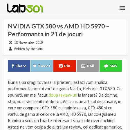
NVIDIA GTX 580 vs AMD HD 5970 –
Performanta in 21 de jocuri
18 November 2010
Written by Monstru
Share
Tweet
Pin
Mail
SMS
Buna ziua dragi tovarasi si prieteni, astazi vom analiza
performanta noului varf de gama Nvidia, GeForce GTX 580. Ce
spuneti, am mai facut
doua
review-uri
la lansare? Da domne,
stiu, nu m-am senilizat de tot. Am scris un articol de lansare, in
care am comparat GTX 580 cu inaintasa sa, GTX 480 si cu
varful de gama al celor de la AMD, HD 5970, iar colegul meu
Ramiro a scris un foarte interesant studiu de overclocking.
Astazi ne vom ocupa de al treilea review, cel dedicat gamerilor.