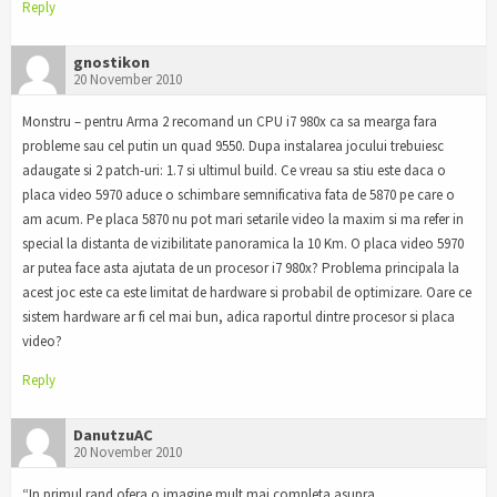
Reply
gnostikon
20 November 2010
Monstru – pentru Arma 2 recomand un CPU i7 980x ca sa mearga fara
probleme sau cel putin un quad 9550. Dupa instalarea jocului trebuiesc
adaugate si 2 patch-uri: 1.7 si ultimul build. Ce vreau sa stiu este daca o
placa video 5970 aduce o schimbare semnificativa fata de 5870 pe care o
am acum. Pe placa 5870 nu pot mari setarile video la maxim si ma refer in
special la distanta de vizibilitate panoramica la 10 Km. O placa video 5970
ar putea face asta ajutata de un procesor i7 980x? Problema principala la
acest joc este ca este limitat de hardware si probabil de optimizare. Oare ce
sistem hardware ar fi cel mai bun, adica raportul dintre procesor si placa
video?
Reply
DanutzuAC
20 November 2010
“In primul rand ofera o imagine mult mai completa asupra