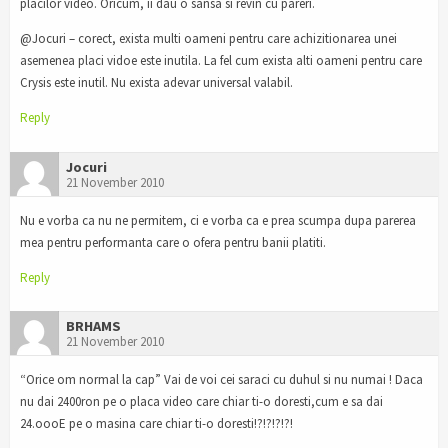
placilor video. Oricum, ii dau o sansa si revin cu pareri.
@Jocuri – corect, exista multi oameni pentru care achizitionarea unei
asemenea placi vidoe este inutila. La fel cum exista alti oameni pentru care
Crysis este inutil. Nu exista adevar universal valabil.
Reply
Jocuri
21 November 2010
Nu e vorba ca nu ne permitem, ci e vorba ca e prea scumpa dupa parerea
mea pentru performanta care o ofera pentru banii platiti.
Reply
BRHAMS
21 November 2010
“Orice om normal la cap” Vai de voi cei saraci cu duhul si nu numai ! Daca
nu dai 2400ron pe o placa video care chiar ti-o doresti,cum e sa dai
24.oooE pe o masina care chiar ti-o doresti!?!?!?!?!