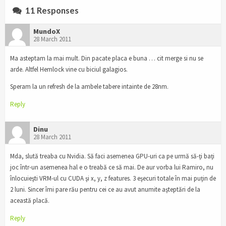
11 Responses
MundoX
28 March 2011
Ma asteptam la mai mult. Din pacate placa e buna … cit merge si nu se
arde. Altfel Hemlock vine cu biciul galagios.
Speram la un refresh de la ambele tabere intainte de 28nm.
Reply
Dinu
28 March 2011
Mda, slută treaba cu Nvidia. Să faci asemenea GPU-uri ca pe urmă să-ţi baţi
joc într-un asemenea hal e o treabă ce să mai. De aur vorba lui Ramiro, nu
înlocuieşti VRM-ul cu CUDA şi x, y, z features. 3 eşecuri totale în mai puţin de
2 luni. Sincer îmi pare rău pentru cei ce au avut anumite aşteptări de la
această placă.
Reply