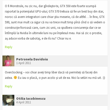
O fi Monstrule, nu zic nu, dar gîndeşte-te, GTX 550 este foarte scumpă
raportat la potenţialul GPU-ului; GTX 570 trebuia să fie un best buy din star,
noroc că avem integratori care chiar ştiu meserie, că de altfel… în fine, GTX
590, sunt mai mult ca sigur că nu va trece mult timp pînă cînd o să vedem o
construcţie fioroasă care, cum zic unii, va spulbera concurenţa dar ce se
întîmplă la Nvidia în ultimele luni nu pe înţelesul meu. Hai să zic o prostie,
aş aduce vorba de sabotaj, e de rîs nu? Chiar nu e.
Reply
Petronela Davidoiu
1 April 2011
Overclocking – voi chiar aveți timp liber dacă vă permiteți să faceți din
astea.
Eu iau o placă, o pun acolo și uit de ea. Nici la setări nu mă uit. :))
Reply
Otilia Iacobinescu
4 April 2011