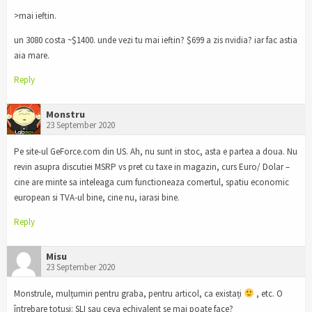
>mai ieftin.
un 3080 costa ~$1400. unde vezi tu mai ieftin? $699 a zis nvidia? iar fac astia
aia mare.
Reply
Monstru
23 September 2020
Pe site-ul GeForce.com din US. Ah, nu sunt in stoc, asta e partea a doua. Nu
revin asupra discutiei MSRP vs pret cu taxe in magazin, curs Euro/ Dolar –
cine are minte sa inteleaga cum functioneaza comertul, spatiu economic
european si TVA-ul bine, cine nu, iarasi bine.
Reply
Misu
23 September 2020
Monstrule, mulțumiri pentru graba, pentru articol, ca existați
, etc. O
întrebare totuși: SLI sau ceva echivalent se mai poate face?