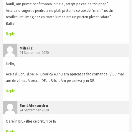
banii, am primit confirmarea initiala, astept pe cea de “shipped”.
Asta ca o sugestie pentru a nu plati preturile cerute de “marii” nostri
retaileri. Imi imaginez ca toata lumea are un prieten plecat “afara”.
Bafta!
Reply
Mihai z
24 September 2020
Hello,
Același lucru și pe FR. Doar că eu nu am apucat sa fac comanda. :/ Eu mai
am de vânat. Aloeu… DE… Brb… Am pe cineva și în DE.
Reply
Emil Alexandru
24 September 2020
Oare în bruxelles ce preturi or fi?
Reply