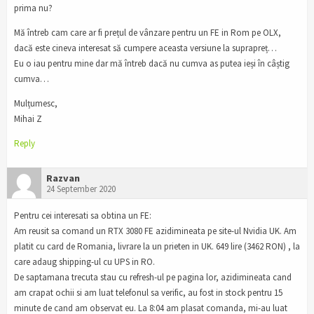
prima nu?
Mă întreb cam care ar fi prețul de vânzare pentru un FE in Rom pe OLX,
dacă este cineva interesat să cumpere aceasta versiune la suprapreț…
Eu o iau pentru mine dar mă întreb dacă nu cumva as putea ieși în câștig
cumva…
Mulțumesc,
Mihai Z
Reply
Razvan
24 September 2020
Pentru cei interesati sa obtina un FE:
Am reusit sa comand un RTX 3080 FE azidimineata pe site-ul Nvidia UK. Am
platit cu card de Romania, livrare la un prieten in UK. 649 lire (3462 RON) , la
care adaug shipping-ul cu UPS in RO.
De saptamana trecuta stau cu refresh-ul pe pagina lor, azidimineata cand
am crapat ochii si am luat telefonul sa verific, au fost in stock pentru 15
minute de cand am observat eu. La 8:04 am plasat comanda, mi-au luat