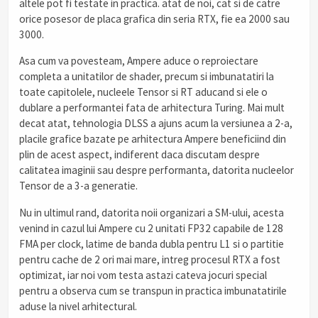
altele pot fi testate in practica. atat de noi, cat si de catre
orice posesor de placa grafica din seria RTX, fie ea 2000 sau
3000.
Asa cum va povesteam, Ampere aduce o reproiectare
completa a unitatilor de shader, precum si imbunatatiri la
toate capitolele, nucleele Tensor si RT aducand si ele o
dublare a performantei fata de arhitectura Turing. Mai mult
decat atat, tehnologia DLSS a ajuns acum la versiunea a 2-a,
placile grafice bazate pe arhitectura Ampere beneficiind din
plin de acest aspect, indiferent daca discutam despre
calitatea imaginii sau despre performanta, datorita nucleelor
Tensor de a 3-a generatie.
Nu in ultimul rand, datorita noii organizari a SM-ului, acesta
venind in cazul lui Ampere cu 2 unitati FP32 capabile de 128
FMA per clock, latime de banda dubla pentru L1 si o partitie
pentru cache de 2 ori mai mare, intreg procesul RTX a fost
optimizat, iar noi vom testa astazi cateva jocuri special
pentru a observa cum se transpun in practica imbunatatirile
aduse la nivel arhitectural.