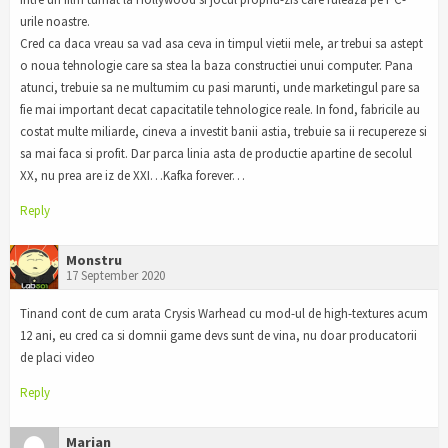
urile noastre.
Cred ca daca vreau sa vad asa ceva in timpul vietii mele, ar trebui sa astept
o noua tehnologie care sa stea la baza constructiei unui computer. Pana
atunci, trebuie sa ne multumim cu pasi marunti, unde marketingul pare sa
fie mai important decat capacitatile tehnologice reale. In fond, fabricile au
costat multe miliarde, cineva a investit banii astia, trebuie sa ii recupereze si
sa mai faca si profit. Dar parca linia asta de productie apartine de secolul
XX, nu prea are iz de XXI…Kafka forever…
Reply
Monstru
17 September 2020
Tinand cont de cum arata Crysis Warhead cu mod-ul de high-textures acum
12 ani, eu cred ca si domnii game devs sunt de vina, nu doar producatorii
de placi video
Reply
Marian