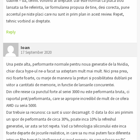
Gabriel – da, tehnic vorbind ai dreptate. Dar este normal ca placa bou
lansata sa fie referinta, iar formularea propusa de tine, desi corecta, pune
accentul pe niste placi care nu sunt in prim plan in acest review. Repet,
tehnic vorbind ai dreptate.
Reply
Ioan
17 September 2020
Una peste alta, performante normale pentru noua generatie de la Nvidia,
chiar daca hype-ul ne-a facut sa asteptam mult mai mult. Nici prea prea,
nici foarte foarte, cu marje de manevra la preturi si posibilitatea dublarii pe
viitor a cantitatii de memorie, in functie de lansarile concurentei.
Din cifre reiese ca punctul forte al seriei 3000 nu este performanta bruta, ci
raportul pret/performanta, care se aproprie incredibil de mult de ce ofera
AMD cu seria 5000.
Dar trebuie sa recunosc ca sunt si usor dezamagit. O data la doi ani primim
un spor de performanta de circa 30%, poate inca 10% la refreshul
generatiei, iar asta se tot repeta. Vad ca tehnologia siliconului este inca
foarte departe de jocurile realistice, in care sa nu mai putem face diferenta
intre un film turnat la Hollywood si jocul propriu-zis care ruleaza pe PC-