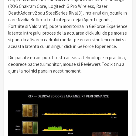
(ROG Chakram Core, Logitech G Pro Wireless, Razer
DeathAdder v2 sau SteelSeries Rival 3), intr-unul din jocurile in
care Nvidia Reflex a fost integrat deja (Apex Legends,
Fortnite si Valorant), putem monitoriza in GeForce Experience
latenta intregului proces de la actuarea click-ului de pe mouse
si pana la afisarea cadrului randat pe ecran si putem optimiza
aceasta latenta cu un singur click in GeForce Experience.
Din pacate nu am putut testa aceasta tehnologie in practica,
deoarece pachetul monitor, mouse si Reviewers Toolkit nu a
ajuns la noi nici pana in acest moment.