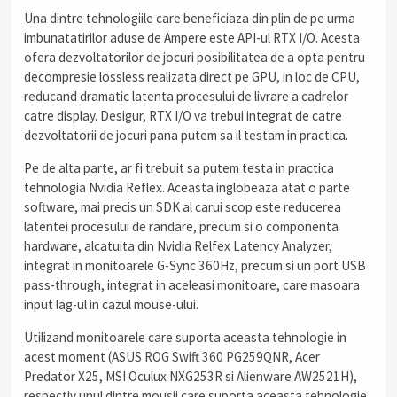
Una dintre tehnologiile care beneficiaza din plin de pe urma
imbunatatirilor aduse de Ampere este API-ul RTX I/O. Acesta
ofera dezvoltatorilor de jocuri posibilitatea de a opta pentru
decompresie lossless realizata direct pe GPU, in loc de CPU,
reducand dramatic latenta procesului de livrare a cadrelor
catre display. Desigur, RTX I/O va trebui integrat de catre
dezvoltatorii de jocuri pana putem sa il testam in practica.
Pe de alta parte, ar fi trebuit sa putem testa in practica
tehnologia Nvidia Reflex. Aceasta inglobeaza atat o parte
software, mai precis un SDK al carui scop este reducerea
latentei procesului de randare, precum si o componenta
hardware, alcatuita din Nvidia Relfex Latency Analyzer,
integrat in monitoarele G-Sync 360Hz, precum si un port USB
pass-through, integrat in aceleasi monitoare, care masoara
input lag-ul in cazul mouse-ului.
Utilizand monitoarele care suporta aceasta tehnologie in
acest moment (ASUS ROG Swift 360 PG259QNR, Acer
Predator X25, MSI Oculux NXG253R si Alienware AW2521H),
respectiv unul dintre mousii care suporta aceasta tehnologie