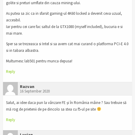
golite si preturi umflate din cauza mining-ului.
As putea sa zic ca in sfarsit gaming-ul 4K60 locked a devenit ceva uzual,
accesibil.
Iar pentru cei care fac saltul de la GTX1080 (myself included), bucuria e si
mai mare.
Sper sa se trezeasca si Intel si sa avem cat mai curand o platforma PCI-E 4.0
si in tabara albastra.
Multumesc lab501 pentru munca depusa!
Reply
Razvan
16 September 2020
Salut, ai idee daca pun la vânzare FE și în România mâine ? Sau trebuie să
mă rog de prietenii de pe dincolo sa stea cu f5-ul pe site
Reply
Lucian