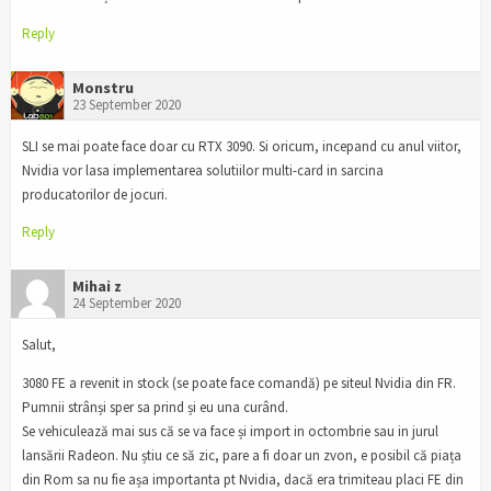
Reply
Monstru
23 September 2020
SLI se mai poate face doar cu RTX 3090. Si oricum, incepand cu anul viitor,
Nvidia vor lasa implementarea solutiilor multi-card in sarcina
producatorilor de jocuri.
Reply
Mihai z
24 September 2020
Salut,
3080 FE a revenit in stock (se poate face comandă) pe siteul Nvidia din FR.
Pumnii strânși sper sa prind și eu una curând.
Se vehiculează mai sus că se va face și import in octombrie sau in jurul
lansării Radeon. Nu știu ce să zic, pare a fi doar un zvon, e posibil că piața
din Rom sa nu fie așa importanta pt Nvidia, dacă era trimiteau placi FE din