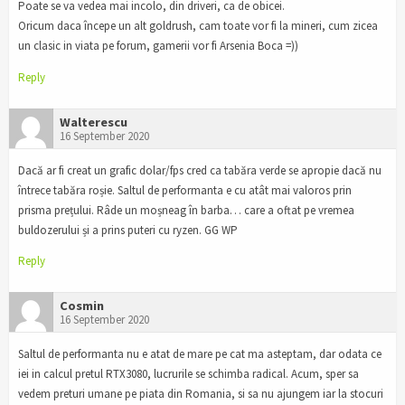
Poate se va vedea mai incolo, din driveri, ca de obicei.
Oricum daca începe un alt goldrush, cam toate vor fi la mineri, cum zicea
un clasic in viata pe forum, gamerii vor fi Arsenia Boca =))
Reply
Walterescu
16 September 2020
Dacă ar fi creat un grafic dolar/fps cred ca tabăra verde se apropie dacă nu
întrece tabăra roșie. Saltul de performanta e cu atât mai valoros prin
prisma prețului. Râde un moșneag în barba… care a oftat pe vremea
buldozerului și a prins puteri cu ryzen. GG WP
Reply
Cosmin
16 September 2020
Saltul de performanta nu e atat de mare pe cat ma asteptam, dar odata ce
iei in calcul pretul RTX3080, lucrurile se schimba radical. Acum, sper sa
vedem preturi umane pe piata din Romania, si sa nu ajungem iar la stocuri