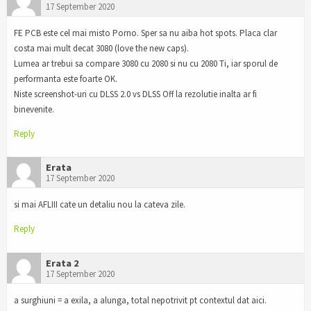
17 September 2020
FE PCB este cel mai misto Porno. Sper sa nu aiba hot spots. Placa clar
costa mai mult decat 3080 (love the new caps).
Lumea ar trebui sa compare 3080 cu 2080 si nu cu 2080 Ti, iar sporul de
performanta este foarte OK.
Niste screenshot-uri cu DLSS 2.0 vs DLSS Off la rezolutie inalta ar fi
binevenite.
Reply
Erata
17 September 2020
si mai AFLIII cate un detaliu nou la cateva zile.
Reply
Erata 2
17 September 2020
a surghiuni = a exila, a alunga, total nepotrivit pt contextul dat aici.