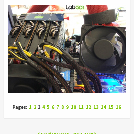
Pages:
1
2
3
4
5
6
7
8
9
10
11
12
13
14
15
16