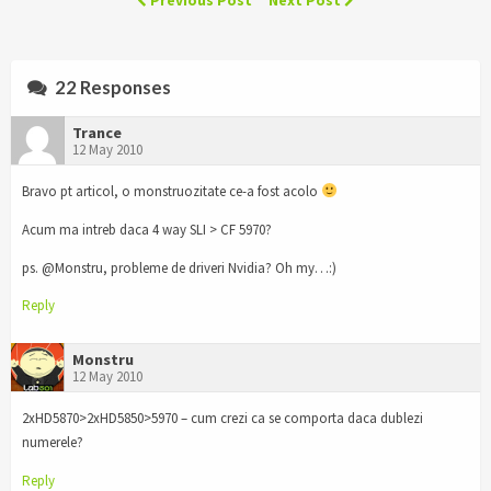
Previous Post
Next Post
22 Responses
Trance
12 May 2010
Bravo pt articol, o monstruozitate ce-a fost acolo
Acum ma intreb daca 4 way SLI > CF 5970?
ps. @Monstru, probleme de driveri Nvidia? Oh my…:)
Reply
Monstru
12 May 2010
2xHD5870>2xHD5850>5970 – cum crezi ca se comporta daca dublezi
numerele?
Reply