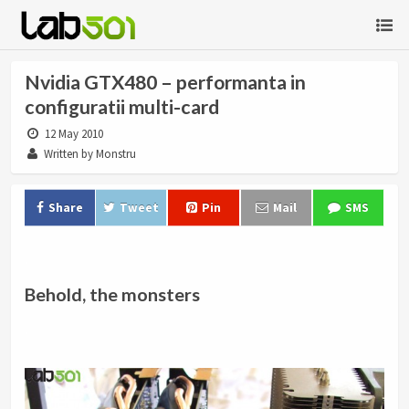
Nvidia GTX480 – performanta in
configuratii multi-card
12 May 2010
Written by Monstru
Share
Tweet
Pin
Mail
SMS
.
Behold, the monsters
.