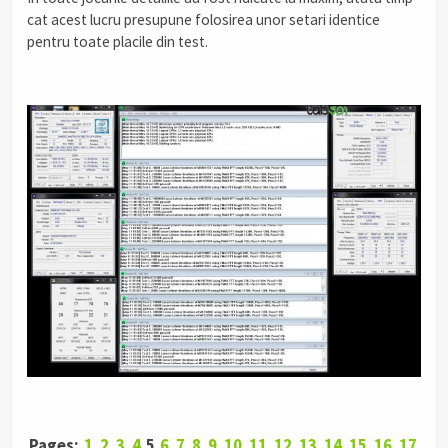
cat acest lucru presupune folosirea unor setari identice
pentru toate placile din test.
Pages:
1
2
3
4
5
6
7
8
9
10
11
12
13
14
15
16
17