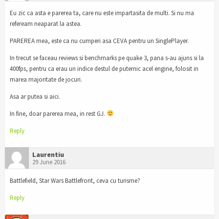
Eu zic ca asta e parerea ta, care nu este impartasita de multi. Si nu ma
refeream neaparat la astea.
PAREREA mea, este ca nu cumperi asa CEVA pentru un SinglePlayer.
In trecut se faceau reviews si benchmarks pe quake 3, pana s-au ajuns si la
400fps, pentru ca erau un indice destul de puternic acel engine, folosit in
marea majoritate de jocuri.
Asa ar putea si aici.
In fine, doar parerea mea, in rest GJ.
Reply
Laurentiu
29 June 2016
Battlefield, Star Wars Battlefront, ceva cu turisme?
Reply