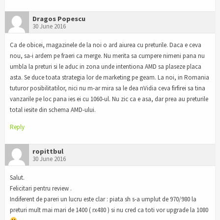
Dragos Popescu
30 June 2016
Ca de obicei, magazinele de la noi o ard aiurea cu preturile. Daca e ceva
nou, sa-i ardem pe fraeri ca merge. Nu merita sa cumpere nimeni pana nu
umbla la preturi si le aduc in zona unde intentiona AMD sa plaseze placa
asta. Se duce toata strategia lor de marketing pe geam. La noi, in Romania
tuturor posibilitatilor, nici nu m-ar mira sa le dea nVidia ceva firfirei sa tina
vanzarile pe loc pana ies ei cu 1060-ul. Nu zic ca e asa, dar prea au preturile
total iesite din schema AMD-ului.
Reply
ropittbul
30 June 2016
Salut.
Felicitari pentru review .
Indiferent de pareri un lucru este clar : piata sh s-a umplut de 970/980 la
preturi mult mai mari de 1400 ( rx480 ) si nu cred ca toti vor upgrade la 1080