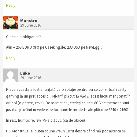
Reply
Monstru
29 June 2016
Cine ne-a obligat ce?
Alin – 269 EURO XFX pe Caseking.de, 239 USD pe NewEgg…
Reply
Luke
29 June 2016
Placa aceasta a fost anunțată ca o soluție pentru cei ce vor virtual reality
gaming la un preț accesibil. Mi-ar fi plăcut să văd și acest lucru menționat în
articol (o părere, ceva). De asemenea, credeți că acei 8GB de memorie sunt
justificați având în vedere performanțele modeste ale plăcii pe 3840 x 2160?
În rest, frumos review. Mi-a plăcut. (ca de obicei)
PS: Monstrule, ai putea spune vreun lucru despre când mă pot aștepta să