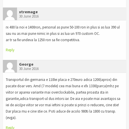
xtremage
30 June 2016
rx 480 la noi e 1400ron, personal as pune 50-100 ron in plus si as lua 390 ul
sau nu as mai pune nimic in plus si as lua un 970 custom OC.
ar tr sa fie undeva la 1250 ron sa fie competitiva.
Reply
George
30 June 2016
Transportul din germania e 110lei placa e 270euro adica 1200(aprox) din
pacate doar vers. Amd (7 modele) cea mai buna e xfx 1330(parca)mhz pe
viitor or aparea variante mai overclockabile, partea proasta sta in
garantie,adica transport-ul dus intors iar. De aia e poate mai avantajos sa
iei de aici(pe viitor se vor mai ieftini si poate si prinzi o reducere, cine stie!
Dar placa mu e cine stie ce. Poti aduce de acolo 980ti la 1800 cu transp.
(evga).
Reply