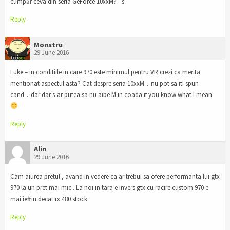
cumpăr ceva din seria GeForce 10xxM? :-s
Reply
Monstru
29 June 2016
Luke – in conditiile in care 970 este minimul pentru VR crezi ca merita
mentionat aspectul asta? Cat despre seria 10xxM…nu pot sa iti spun
cand…dar dar s-ar putea sa nu aibe M in coada if you know what I mean
Reply
Alin
29 June 2016
Cam aiurea pretul , avand in vedere ca ar trebui sa ofere performanta lui gtx
970 la un pret mai mic . La noi in tara e invers gtx cu racire custom 970 e
mai ieftin decat rx 480 stock.
Reply