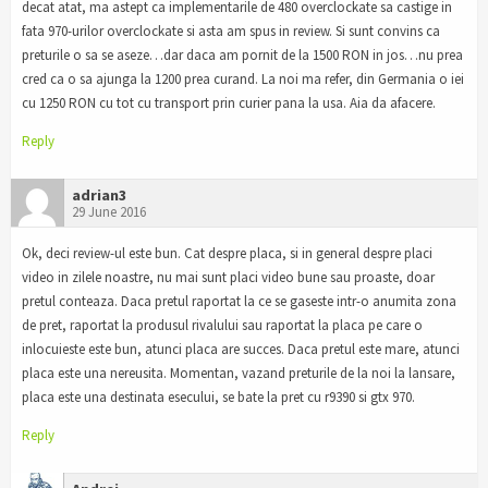
decat atat, ma astept ca implementarile de 480 overclockate sa castige in
fata 970-urilor overclockate si asta am spus in review. Si sunt convins ca
preturile o sa se aseze…dar daca am pornit de la 1500 RON in jos…nu prea
cred ca o sa ajunga la 1200 prea curand. La noi ma refer, din Germania o iei
cu 1250 RON cu tot cu transport prin curier pana la usa. Aia da afacere.
Reply
adrian3
29 June 2016
Ok, deci review-ul este bun. Cat despre placa, si in general despre placi
video in zilele noastre, nu mai sunt placi video bune sau proaste, doar
pretul conteaza. Daca pretul raportat la ce se gaseste intr-o anumita zona
de pret, raportat la produsul rivalului sau raportat la placa pe care o
inlocuieste este bun, atunci placa are succes. Daca pretul este mare, atunci
placa este una nereusita. Momentan, vazand preturile de la noi la lansare,
placa este una destinata esecului, se bate la pret cu r9390 si gtx 970.
Reply