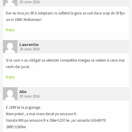
29 June 2016
Dar eu inca joc Bf si asteptam cu sufletul la gura sa vad daca scap de 30 fps-
uri in 1080. Multumesc!
Reply
Laurentiu
29 June 2016
Si la cum v-au obligat sa selectati competitia mergea sa vedem si ceva mai
vechi dar jucat…
Reply
Alin
29 June 2016
E 1499 lei la pcgarage.
Mare pretul , e mai mare decat pe amazon.fr .
Variata MSI pe amazon.fr e 296e=1337 lei ,iar varianta GIGABYTE
280E=1265lei.