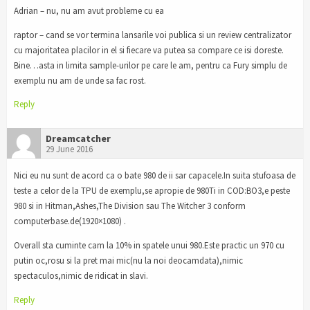
Adrian – nu, nu am avut probleme cu ea
raptor – cand se vor termina lansarile voi publica si un review centralizator
cu majoritatea placilor in el si fiecare va putea sa compare ce isi doreste.
Bine…asta in limita sample-urilor pe care le am, pentru ca Fury simplu de
exemplu nu am de unde sa fac rost.
Reply
Dreamcatcher
29 June 2016
Nici eu nu sunt de acord ca o bate 980 de ii sar capacele.In suita stufoasa de
teste a celor de la TPU de exemplu,se apropie de 980Ti in COD:BO3,e peste
980 si in Hitman,Ashes,The Division sau The Witcher 3 conform
computerbase.de(1920×1080) .
Overall sta cuminte cam la 10% in spatele unui 980.Este practic un 970 cu
putin oc,rosu si la pret mai mic(nu la noi deocamdata),nimic
spectaculos,nimic de ridicat in slavi.
Reply