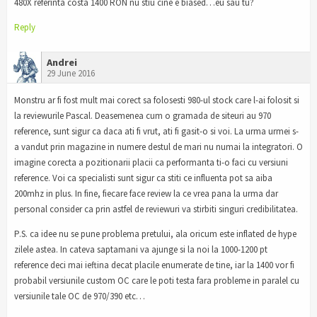
480X referinta costa 1400 RON nu stiu cine e biased…eu sau tu?
Reply
Andrei
29 June 2016
Monstru ar fi fost mult mai corect sa folosesti 980-ul stock care l-ai folosit si
la reviewurile Pascal. Deasemenea cum o gramada de siteuri au 970
reference, sunt sigur ca daca ati fi vrut, ati fi gasit-o si voi. La urma urmei s-
a vandut prin magazine in numere destul de mari nu numai la integratori. O
imagine corecta a pozitionarii placii ca performanta ti-o faci cu versiuni
reference. Voi ca specialisti sunt sigur ca stiti ce influenta pot sa aiba
200mhz in plus. In fine, fiecare face review la ce vrea pana la urma dar
personal consider ca prin astfel de reviewuri va stirbiti singuri credibilitatea.
P.S. ca idee nu se pune problema pretului, ala oricum este inflated de hype
zilele astea. In cateva saptamani va ajunge si la noi la 1000-1200 pt
reference deci mai ieftina decat placile enumerate de tine, iar la 1400 vor fi
probabil versiunile custom OC care le poti testa fara probleme in paralel cu
versiunile tale OC de 970/390 etc…