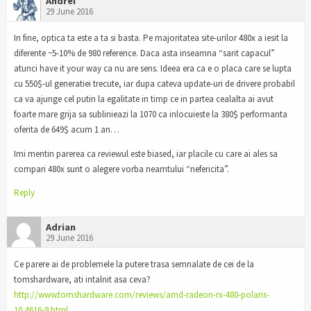
Andrei
29 June 2016
In fine, optica ta este a ta si basta. Pe majoritatea site-urilor 480x a iesit la
diferente ~5-10% de 980 reference. Daca asta inseamna “sarit capacul”
atunci have it your way ca nu are sens. Ideea era ca e o placa care se lupta
cu 550$-ul generatiei trecute, iar dupa cateva update-uri de drivere probabil
ca va ajunge cel putin la egalitate in timp ce in partea cealalta ai avut
foarte mare grija sa sublinieazi la 1070 ca inlocuieste la 380$ performanta
oferita de 649$ acum 1 an…
Imi mentin parerea ca reviewul este biased, iar placile cu care ai ales sa
compari 480x sunt o alegere vorba neamtului “nefericita”.
Reply
Adrian
29 June 2016
Ce parere ai de problemele la putere trasa semnalate de cei de la
tomshardware, ati intalnit asa ceva?
http://www.tomshardware.com/reviews/amd-radeon-rx-480-polaris-
10,4616-9.html