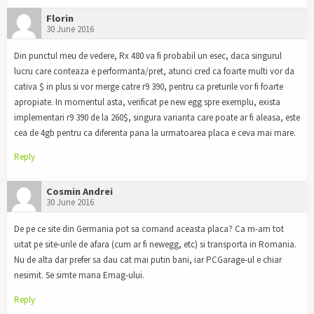
Florin
30 June 2016
Din punctul meu de vedere, Rx 480 va fi probabil un esec, daca singurul
lucru care conteaza e performanta/pret, atunci cred ca foarte multi vor da
cativa $ in plus si vor merge catre r9 390, pentru ca preturile vor fi foarte
apropiate. In momentul asta, verificat pe new egg spre exemplu, exista
implementari r9 390 de la 260$, singura varianta care poate ar fi aleasa, este
cea de 4gb pentru ca diferenta pana la urmatoarea placa e ceva mai mare.
Reply
Cosmin Andrei
30 June 2016
De pe ce site din Germania pot sa comand aceasta placa? Ca m-am tot
uitat pe site-urile de afara (cum ar fi newegg, etc) si transporta in Romania.
Nu de alta dar prefer sa dau cat mai putin bani, iar PCGarage-ul e chiar
nesimit. Se simte mana Emag-ului.
Reply