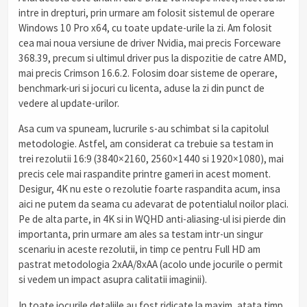
intre in drepturi, prin urmare am folosit sistemul de operare
Windows 10 Pro x64, cu toate update-urile la zi. Am folosit
cea mai noua versiune de driver Nvidia, mai precis Forceware
368.39, precum si ultimul driver pus la dispozitie de catre AMD,
mai precis Crimson 16.6.2. Folosim doar sisteme de operare,
benchmark-uri si jocuri cu licenta, aduse la zi din punct de
vedere al update-urilor.
Asa cum va spuneam, lucrurile s-au schimbat si la capitolul
metodologie. Astfel, am considerat ca trebuie sa testam in
trei rezolutii 16:9 (3840×2160, 2560×1440 si 1920×1080), mai
precis cele mai raspandite printre gameri in acest moment.
Desigur, 4K nu este o rezolutie foarte raspandita acum, insa
aici ne putem da seama cu adevarat de potentialul noilor placi.
Pe de alta parte, in 4K si in WQHD anti-aliasing-ul isi pierde din
importanta, prin urmare am ales sa testam intr-un singur
scenariu in aceste rezolutii, in timp ce pentru Full HD am
pastrat metodologia 2xAA/8xAA (acolo unde jocurile o permit
si vedem un impact asupra calitatii imaginii).
In toate jocurile detaliile au fost ridicate la maxim, atata timp