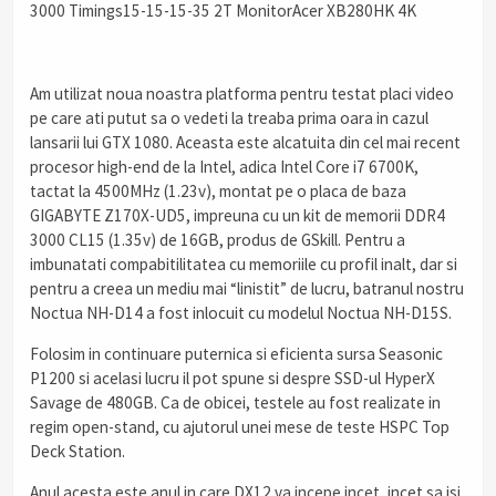
3000 Timings15-15-15-35 2T MonitorAcer XB280HK 4K
Am utilizat noua noastra platforma pentru testat placi video
pe care ati putut sa o vedeti la treaba prima oara in cazul
lansarii lui GTX 1080. Aceasta este alcatuita din cel mai recent
procesor high-end de la Intel, adica Intel Core i7 6700K,
tactat la 4500MHz (1.23v), montat pe o placa de baza
GIGABYTE Z170X-UD5, impreuna cu un kit de memorii DDR4
3000 CL15 (1.35v) de 16GB, produs de GSkill. Pentru a
imbunatati compabitilitatea cu memoriile cu profil inalt, dar si
pentru a creea un mediu mai “linistit” de lucru, batranul nostru
Noctua NH-D14 a fost inlocuit cu modelul Noctua NH-D15S.
Folosim in continuare puternica si eficienta sursa Seasonic
P1200 si acelasi lucru il pot spune si despre SSD-ul HyperX
Savage de 480GB. Ca de obicei, testele au fost realizate in
regim open-stand, cu ajutorul unei mese de teste HSPC Top
Deck Station.
Anul acesta este anul in care DX12 va incepe incet, incet sa isi