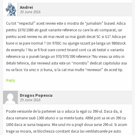
Andrei
29 June 2016
Cu tot “respectul” acest review este o mostra de “jurnalism” biased. Adica
pentru 1070/1080 ati gasit variante reference cu care le-ati comparat, iar
pentru acest review nu ati mai reusit sa mai gasiti decat SC si G1? Adica pe
bune vi se pare normal ? Un 970SC nu ajunge razant pe langa un 980stock
de exemplu ? Nu ar fi fost oare corect tinand cont ca ati testat o varianta
reference sa o puneti langa un 970/970/390 reference ?Nu vreau sa intru in
detalii tehnice, dar reviewul asta este un “monstru” dedicat capitolului asa
nu se face. Va urez o zi buna, si la cat mai multe “reviewuri” de acest tip.
Reply
Dragos Popescu
29 June 2016
Poate versiunile de la parteneri sa o aduca la egal cu 390-ul. Daca da, si
daca ramane ssub 1300 atunci o sa merite luata. Altfel poti sa iei un 390 cu
1450 daca ai sursa teapana. Mie unul mi-a prajit doua surse 290-ul. Si acum
trage sa moara, se blocheaza constant daca las ventilatoarele pe auto.