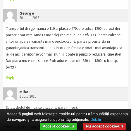
George
30 June 2016
Transportul din germania e 110lei placa e 270euro adica 1200 (aprox) din
pacate doar vers. Amd (7 modele) cea mai buna e xfx 1330(parca)mhz pe
viitor or aparea variante mai overclockabile, partea proasta sta in
garantie,adica transport-ul dus intors iar. De aia e poate mai avantajos sa
iei de aici(pe viitor se vor mai ieftini si poate si prinzi o reducere, cine stie!
Dar placa mu e cine stie ce. Poti aduce de acolo 980ti la 1800 cu transp.
(evga).
Reply
Mihai
1 July 2016
Salut, destul de incinse discutiile, pare-mi-se:).
Am observat ca unii par dezamagiti de performantele acestei placi. Acum
Această pagină web folosește cookie-uri pentru a îmbunătăți experiența
de navigare și a asigura funcționalițăți adiționale.
Detalii
nu imi dau seama daca eu nu ma numar printre ei din cauza hype-ului sau
Accept cookie-uri
Nu accept cookie-uri
daca asteptarile mele nu au fost hiperbolizate. Imi pare ca au livrat ce au