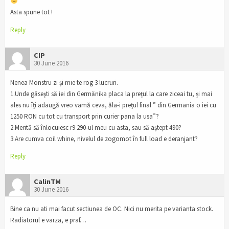
Asta spune tot !
Reply
CIP
30 June 2016
Nenea Monstru zi şi mie te rog 3 lucruri.
1.Unde găseşti să iei din Germănika placa la preţul la care ziceai tu, şi mai
ales nu îţi adaugă vreo vamă ceva, ăla-i preţul final ” din Germania o iei cu
1250 RON cu tot cu transport prin curier pana la usa”?
2.Merită să înlocuiesc r9 290-ul meu cu asta, sau să aştept 490?
3.Are cumva coil whine, nivelul de zogomot în full load e deranjant?
Reply
CalinTM
30 June 2016
Bine ca nu ati mai facut sectiunea de OC. Nici nu merita pe varianta stock.
Radiatorul e varza, e praf…