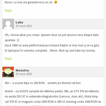
Noroc ca mai are garantie inca un an.
Reply
Luke
29 June 2016
Oh, I know what you mean. Speram doar să pot stoarce ceva despre data
apariției. :))
Dacă 1060 va avea performanțe pe măsura fraților ei mai mari și se va găsi
în laptopuri în varianta completă…Mmm. Shut up and take my money.
Reply
Monstru
29 June 2016
Alin – a scazut deja cu 100 RON…suntem pe drumul cel bun
Andrei – nu EXISTA variante de referinta pentru 390, iar GTX 970 de referinta
nu exista DECAT in sistemele integratorilor (Lenovo, Acer, etc). Atata timp
cat 970 SC in magazin costa 1450 RON si 390 G1 Gaming costa 1500 RON iar