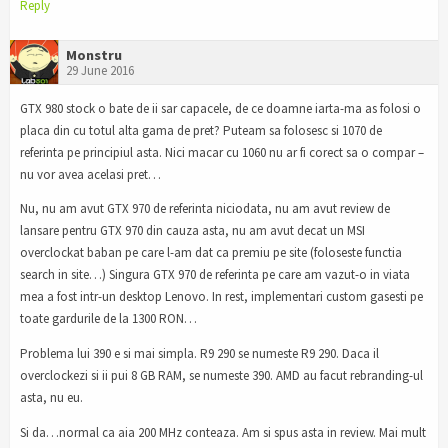
Reply
Monstru
29 June 2016
GTX 980 stock o bate de ii sar capacele, de ce doamne iarta-ma as folosi o
placa din cu totul alta gama de pret? Puteam sa folosesc si 1070 de
referinta pe principiul asta. Nici macar cu 1060 nu ar fi corect sa o compar –
nu vor avea acelasi pret…
Nu, nu am avut GTX 970 de referinta niciodata, nu am avut review de
lansare pentru GTX 970 din cauza asta, nu am avut decat un MSI
overclockat baban pe care l-am dat ca premiu pe site (foloseste functia
search in site…) Singura GTX 970 de referinta pe care am vazut-o in viata
mea a fost intr-un desktop Lenovo. In rest, implementari custom gasesti pe
toate gardurile de la 1300 RON…
Problema lui 390 e si mai simpla. R9 290 se numeste R9 290. Daca il
overclockezi si ii pui 8 GB RAM, se numeste 390. AMD au facut rebranding-ul
asta, nu eu.
Si da…normal ca aia 200 MHz conteaza. Am si spus asta in review. Mai mult