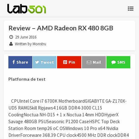
Review – AMD Radeon RX 480 8GB
29 June 2016
Written by Monstru
Share
Tweet
Pin
Mail
SMS
Platforma de test
CPUIntel Core i7 6700K MotherboardGIGABYTE GA-Z170X-
UD5 RAMGSkill Ripjaws4 16GB DDR4-3000 CL15
CoolingNoctua NH-D15 + 1 x Noctua 14mm HDDHyperX
Savage 480GB PSUSeasonic P1200 CaseHSPC Top Deck
Station Room temp26 oC OSWindows 10 Pro x64 Nvidia
DriverForceware 368.39 CPU clock4500 MHz DDR clockDDR4