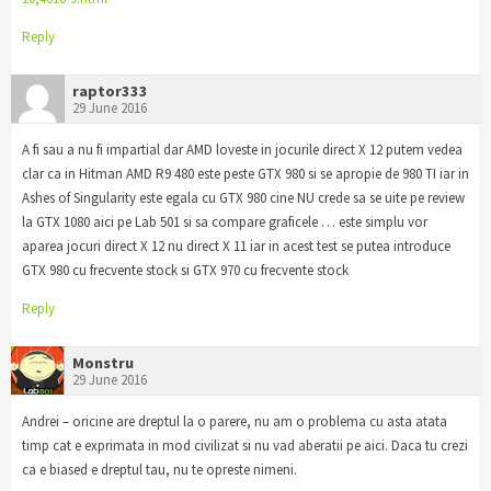
Reply
raptor333
29 June 2016
A fi sau a nu fi impartial dar AMD loveste in jocurile direct X 12 putem vedea
clar ca in Hitman AMD R9 480 este peste GTX 980 si se apropie de 980 TI iar in
Ashes of Singularity este egala cu GTX 980 cine NU crede sa se uite pe review
la GTX 1080 aici pe Lab 501 si sa compare graficele … este simplu vor
aparea jocuri direct X 12 nu direct X 11 iar in acest test se putea introduce
GTX 980 cu frecvente stock si GTX 970 cu frecvente stock
Reply
Monstru
29 June 2016
Andrei – oricine are dreptul la o parere, nu am o problema cu asta atata
timp cat e exprimata in mod civilizat si nu vad aberatii pe aici. Daca tu crezi
ca e biased e dreptul tau, nu te opreste nimeni.