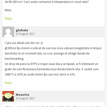
de 80-100 mv? Cum arata consumul si temperatura in cazul asta?
Mersi.
Reply
globula
15 August 2017
Cata ura afisati unii din voi :)).
@3Xtron fps minim e indicat de cea mai mica valoare inregistrata in timpul
benchului la un moment dat, nu e un average al intregii durate de
benchmarking.
Un drop de pana la 8 FPS e major issue daca se repeat, ar fi interesant un
grafic de cum fluctueaza framerate-ul pe durata bench-ului. E ciudat cum
1080 TI si 1070 au acele minim fps asa mici strict in GTA.
Reply
Monstru
15 August 2017