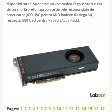
disponibilitatea. Sa speram ca vom vedea Vega in stocuri cat
de curand, la preturi apropiate de cele recomandate de
producator (499 USD pentru AMD Radeon RX Vega 64,
respectiv 699 USD pentru Radeon Aqua Pack).
Pages:
1
2
3
4
5
6
7
8
9
10
11
12
13
14
15
16
17