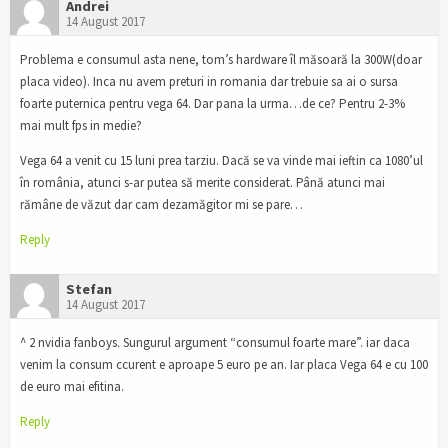
Andrei
14 August 2017
Problema e consumul asta nene, tom’s hardware îl măsoară la 300W(doar
placa video). Inca nu avem preturi in romania dar trebuie sa ai o sursa
foarte puternica pentru vega 64. Dar pana la urma…de ce? Pentru 2-3%
mai mult fps in medie?
Vega 64 a venit cu 15 luni prea tarziu. Dacă se va vinde mai ieftin ca 1080’ul
în românia, atunci s-ar putea să merite considerat. Până atunci mai
rămâne de văzut dar cam dezamăgitor mi se pare…
Reply
Stefan
14 August 2017
^ 2 nvidia fanboys. Sungurul argument “consumul foarte mare”. iar daca
venim la consum ccurent e aproape 5 euro pe an. Iar placa Vega 64 e cu 100
de euro mai efitina.
Reply