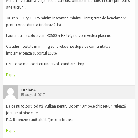
Adrian – versiunea Vega Liquid este disponibila in bundle, in care primesti si
alte lucruri…
3XTron – Fury X. FPS minim inseamna minimul inregistrat de benchmark
pentru orice durata (inclusiv 0.1s)
Laurentiu – acolo avem RX580 si RX570, nu vom vedea placi noi
Claudiu – testele in mining sunt relevante dupa ce comunitatea
implementeaza suportul 100%
DSI – o sa ma joc si cu undervolt cand am timp
Reply
LucianF
15 August 2017
De ce nu folosiți odată Vulkan pentru Doom? Ambele chipset-uri rulează
jocul mai bine cu el.
P.S. Recenzie bună altfel. Țineți-o tot așa!
Reply