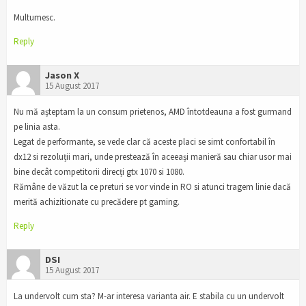
Multumesc.
Reply
Jason X
15 August 2017
Nu mă așteptam la un consum prietenos, AMD întotdeauna a fost gurmand
pe linia asta.
Legat de performante, se vede clar că aceste placi se simt confortabil în
dx12 si rezoluții mari, unde prestează în aceeași manieră sau chiar usor mai
bine decât competitorii direcți gtx 1070 si 1080.
Rămâne de văzut la ce preturi se vor vinde in RO si atunci tragem linie dacă
merită achizitionate cu precădere pt gaming.
Reply
DSI
15 August 2017
La undervolt cum sta? M-ar interesa varianta air. E stabila cu un undervolt