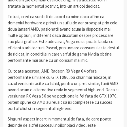
tratate la momentul potrivit, intr-un articol dedicat.
Totusi, cred ca sunteti de acord cu mine daca afirm ca
domeniul hardware a primit un suflu de aer proaspat prin cele
doua lansari AMD, pasionatii avand acum la dispozitie mai
multe optiuni, indiferent daca discutam despre procesoare
sau placi grafice. Este adevarat, Vega nu se poate lauda cu
eficienta arhitecturii Pascal, prin urmare consumul este destul
de ridicat, in conditiile in care varful de gama Nvidia obtine
performante mai bune cu un consum mai mic.
Cu toate acestea, AMD Radeon RX Vega 64 ofera
performante similare cu GTX 1080, ba chiar mai ridicate, in
cazul versiunii racite cu lichid, pentru un pret similar, fanii AMD
avand acum o alternativa reala in segmentul high-end. Daca si
versiunea RX Vega 56 se va pozitiona la fel fata de GTX 1070,
putem spune ca AMD au reusit sa isi completeze cu succes
portofoliul si in segmentul high-end.
Singurul aspect incert in momentul de fata, de care poate
depinde de altfel succesul noilor placi video, este