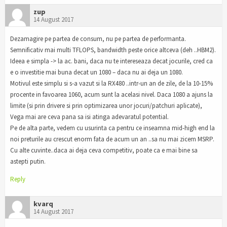
zup
14 August 2017
Dezamagire pe partea de consum, nu pe partea de performanta.
Semnificativ mai multi TFLOPS, bandwidth peste orice altceva (deh ..HBM2).
Ideea e simpla -> la ac. bani, daca nu te intereseaza decat jocurile, cred ca
e o investitie mai buna decat un 1080 – daca nu ai deja un 1080.
Motivul este simplu si s-a vazut si la RX480 ..intr-un an de zile, de la 10-15%
procente in favoarea 1060, acum sunt la acelasi nivel. Daca 1080 a ajuns la
limite (si prin drivere si prin optimizarea unor jocuri/patchuri aplicate),
Vega mai are ceva pana sa isi atinga adevaratul potential.
Pe de alta parte, vedem cu usurinta ca pentru ce inseamna mid-high end la
noi preturile au crescut enorm fata de acum un an ..sa nu mai zicem MSRP.
Cu alte cuvinte..daca ai deja ceva competitiv, poate ca e mai bine sa
astepti putin.
Reply
kvarq
14 August 2017