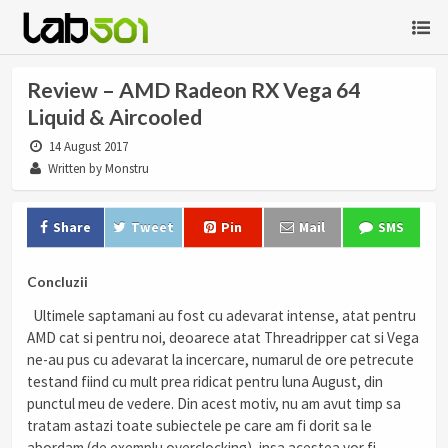
Review – AMD Radeon RX Vega 64
Liquid & Aircooled
14 August 2017
Written by Monstru
Share
Tweet
Pin
Mail
SMS
Concluzii
Ultimele saptamani au fost cu adevarat intense, atat pentru
AMD cat si pentru noi, deoarece atat Threadripper cat si Vega
ne-au pus cu adevarat la incercare, numarul de ore petrecute
testand fiind cu mult prea ridicat pentru luna August, din
punctul meu de vedere. Din acest motiv, nu am avut timp sa
tratam astazi toate subiectele pe care am fi dorit sa le
abordam (de exemplu overclocking), insa acestea vor fi