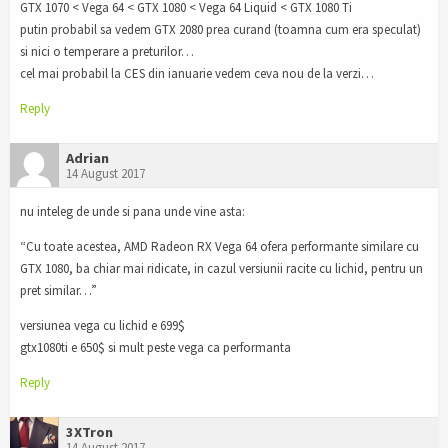
GTX 1070 < Vega 64 < GTX 1080 < Vega 64 Liquid < GTX 1080 Ti
putin probabil sa vedem GTX 2080 prea curand (toamna cum era speculat)
si nici o temperare a preturilor…
cel mai probabil la CES din ianuarie vedem ceva nou de la verzi…
Reply
Adrian
14 August 2017
nu inteleg de unde si pana unde vine asta:
“Cu toate acestea, AMD Radeon RX Vega 64 ofera performante similare cu
GTX 1080, ba chiar mai ridicate, in cazul versiunii racite cu lichid, pentru un
pret similar…”
versiunea vega cu lichid e 699$
gtx1080ti e 650$ si mult peste vega ca performanta
Reply
3XTron
14 August 2017