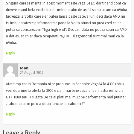
Singura care se merita in acest moment este vega 64 LC dar tinand cont ca
driverele sunt beta exista loc de imbunatatiri de astfel sa nu uitam ca nVidia
lucreaza la Volta care s-ar putea lansa peste cateva luni deci daca AMD nu
isi imbunatateste performantele pana la Volta atunci nu prea cred ca ar
putea sa concureze in “liga high end”. Deocamdata nu pot sa spun ca AMD
a dat esuat chiar daca temperatura,TDP, si zgomotul sunt mai mari ca la
nVidia.
Reply
Ioan
24 August 2017
Atat timp cat in Romania ni se propune un Sapphire Vega64 la 4300 redus
vezi doamne la oferta la 3900 e clar, mai bine daca ai bani astia iei nvidia
GTX 1080 sau TI si gata.De ce ai plati mai mult pe performanta mai putina?
…doar ca ai in pc o a doua functie de calorifer !?
Reply
Leave a Reply