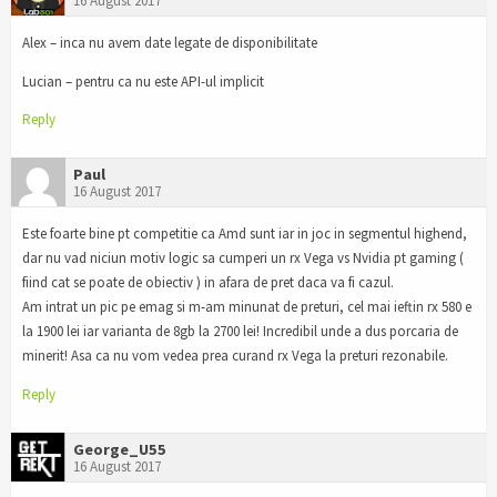
16 August 2017
Alex – inca nu avem date legate de disponibilitate
Lucian – pentru ca nu este API-ul implicit
Reply
Paul
16 August 2017
Este foarte bine pt competitie ca Amd sunt iar in joc in segmentul highend,
dar nu vad niciun motiv logic sa cumperi un rx Vega vs Nvidia pt gaming (
fiind cat se poate de obiectiv ) in afara de pret daca va fi cazul.
Am intrat un pic pe emag si m-am minunat de preturi, cel mai ieftin rx 580 e
la 1900 lei iar varianta de 8gb la 2700 lei! Incredibil unde a dus porcaria de
minerit! Asa ca nu vom vedea prea curand rx Vega la preturi rezonabile.
Reply
George_U55
16 August 2017