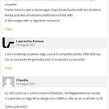
cuvantul.
Pentru mine nu este o dezamagire. Dupa foarte foarte multi ani de Intel si
Nvidia probabil urmatoarea platforma va fi full AMD.
O bila neagra este cu siguranta consumul.
Reply
Laurentiu Roman
14 August 2017
Care e roadmap-ul pentru vega care ar fi competitie pentru 1060-1050 sau
vor sa sara peste ele generatia asta si sa ramana cu 5xx-urile?
Reply
Claudiu
14 August 2017
Eu zint curios sa o vad la minat in Ethereum, citi MegaHashes/sec scoate.
S-a speculat ca Vega 64 va atinge circa 100Mh/s, altii au zis ca 40 altii ca 30.
Tudor, poti testa?