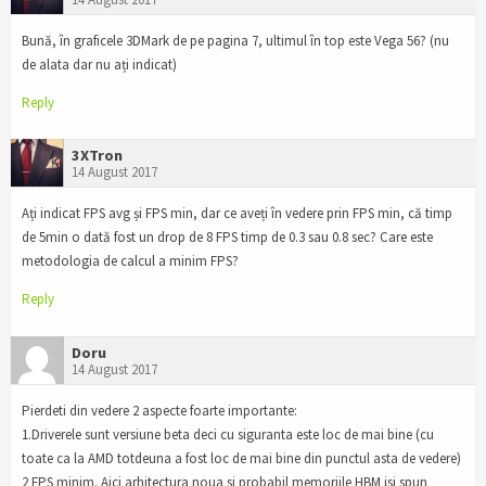
Bună, în graficele 3DMark de pe pagina 7, ultimul în top este Vega 56? (nu
de alata dar nu ați indicat)
Reply
3XTron
14 August 2017
Ați indicat FPS avg și FPS min, dar ce aveți în vedere prin FPS min, că timp
de 5min o dată fost un drop de 8 FPS timp de 0.3 sau 0.8 sec? Care este
metodologia de calcul a minim FPS?
Reply
Doru
14 August 2017
Pierdeti din vedere 2 aspecte foarte importante:
1.Driverele sunt versiune beta deci cu siguranta este loc de mai bine (cu
toate ca la AMD totdeuna a fost loc de mai bine din punctul asta de vedere)
2 FPS minim. Aici arhitectura noua si probabil memoriile HBM isi spun